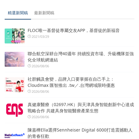
精選新聞稿
最新新聞稿
FLOC唯一基督徒專屬交友APP，基督徒的新福音
2021/03/29
聯合航空深耕台灣40週年 持續投資市場、升級機隊並強
化全球航網連結
2026/08/06
社群觸及會變，品牌入口要掌握在自己手上：
Cloudmax 匯智推出 .tw／.台灣網域限時優惠
2026/08/06
真健康醫療（02697.HK）與天津具身智能創新中心達成
戰略合作 共建具身智能醫療產業生態
2026/08/06
陳嘉樺Ella選擇Sennheiser Digital 6000打造震撼動人
的青春狂歡