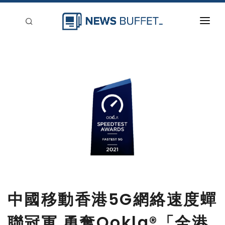
回到首頁
新聞稿分類
登入
刊登
中國移動香港5G網絡速度蟬
聯冠軍 勇奪Ookla®「全港