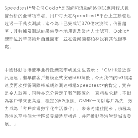
Speedtest®母公司Ookla®是固網和流動網絡測試應用程式數
據分析的全球領導者。用戶每天在Speedtest®平台上主動發起
超過一千萬次測試，迄今為止已完成近370億次測試，信譽超
著，其數據及測試結果備受本地用家及業內人士認可。Ookla®
總部位於華盛頓州西雅圖市，並在愛爾蘭都柏林設有其他辦事
處。
中國移動香港董事兼行政總裁李帆風先生表示：「CMHK最近喜
訊連連，繼早前客戶規模正式突破500萬後，今天我們的5G網絡
速度再次獲得國際權威網絡測速機構Speedtest®的肯定，實在
是令人鼓舞，同時亦充分肯定了我們團隊的一直精益求精，不斷
為客戶帶來更高速、穩定的5G服務。CMHK一向以客戶為先，致
力成為『客戶首選數字化生活夥伴』。未來將繼往開來，積極為
香港以至整個大灣區業界締造新機遇，共同推動香港智慧城市發
展。」