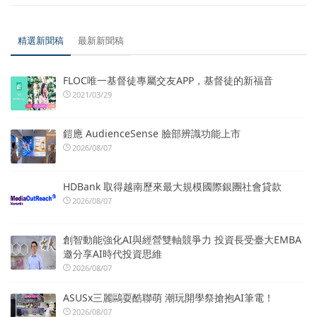
精選新聞稿
最新新聞稿
FLOC唯一基督徒專屬交友APP，基督徒的新福音
2021/03/29
鎧應 AudienceSense 臉部辨識功能上市
2026/08/07
HDBank 取得越南歷來最大規模國際銀團社會貸款
2026/08/07
創智動能強化AI與經營雙軸競爭力 投資長受臺大EMBA
邀分享AI時代投資思維
2026/08/07
ASUSx三麗鷗耍酷聯萌 潮玩開學祭搶抱AI筆電！
2026/08/07