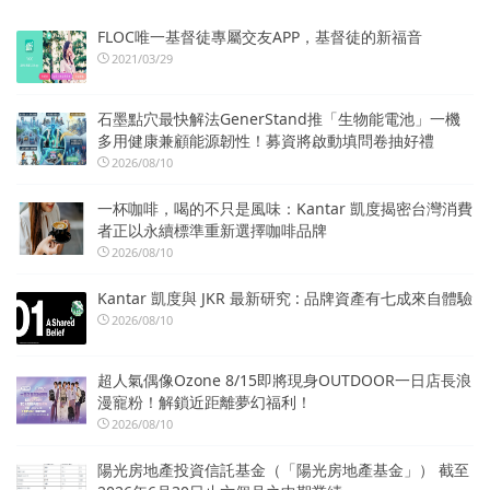
FLOC唯一基督徒專屬交友APP，基督徒的新福音
2021/03/29
石墨點穴最快解法GenerStand推「生物能電池」一機
多用健康兼顧能源韌性！募資將啟動填問卷抽好禮
2026/08/10
一杯咖啡，喝的不只是風味：Kantar 凱度揭密台灣消費
者正以永續標準重新選擇咖啡品牌
2026/08/10
Kantar 凱度與 JKR 最新研究 : 品牌資產有七成來自體驗
2026/08/10
超人氣偶像Ozone 8/15即將現身OUTDOOR一日店長浪
漫寵粉！解鎖近距離夢幻福利！
2026/08/10
陽光房地產投資信託基金（「陽光房地產基金」） 截至