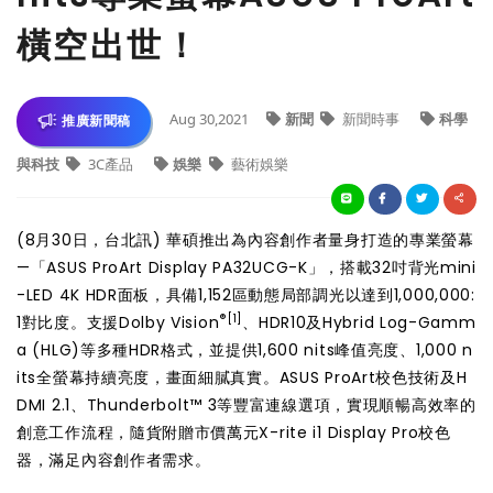
橫空出世！
Aug 30,2021
新聞
新聞時事
科學
推廣新聞稿
與科技
3C產品
娛樂
藝術娛樂
(8月30日，台北訊) 華碩推出為內容創作者量身打造的專業螢幕
—「ASUS ProArt Display PA32UCG-K」，搭載32吋背光mini
-LED 4K HDR面板，具備1,152區動態局部調光以達到1,000,000:
®
[1]
1對比度。支援Dolby Vision
、HDR10及Hybrid Log-Gamm
a (HLG)等多種HDR格式，並提供1,600 nits峰值亮度、1,000 n
its全螢幕持續亮度，畫面細膩真實。ASUS ProArt校色技術及H
DMI 2.1、Thunderbolt™ 3等豐富連線選項，實現順暢高效率的
創意工作流程，隨貨附贈市價萬元X-rite i1 Display Pro校色
器，滿足內容創作者需求。