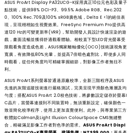
ASUS ProArt Display PA32UCG-K採用真正10位元色彩及量子
點技術，提供98% DCI-P3、99.5% Adobe RGB、Rec.202
0、100% Rec.709及100% sRGB廣色域，Delta E <1的絕佳表
現，呈現栩栩如生視覺效果。FreeSync Premium Pro提供高
達120 Hz的可變更新率(VRR)，幫助開發人員設計快速渲染的遊
戲，畫面流暢並獲得舒適觀看體驗。相較直下型LED背光螢幕受
限觀看角度造成色差，ASUS獨家離軸優化(OCO)技術讓視角更
寬廣，有效降低80%光暈，並提高7倍暗色處對比，即使多人同
時觀看，從任何角度均可精確掌握細節，對影像工作者無往不
利。
ASUS ProArt系列螢幕皆通過原廠校準，全新三階程序及ASUS
先進的灰階追蹤技術進行嚴格測試，完美呈現平滑顏色漸層及均
勻度；搭配ASUS ProArt 2.0校色技術，將參數設定儲存於螢幕I
C晶片，當螢幕連接到不同裝置時，無須重新設定，確保顏色一
致並簡化校準程序，使用上更加直覺便利。此外，與專業第三方
軟體如Calman及Light Illusion ColourSpace CMS無縫整
合，精確滿足影像工作者對色準的需求。
ASUS ProArt Displ
ay PA32UCG-K專業螢幕，建議售價：NT$99,000；
更多產