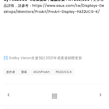
品詳情，請參考：
https://www.asus.com/tw/Displays-De
sktops/Monitors/ProArt/ProArt-Display-PA32UCG-K/
[1]
Dolby Vision支援預計2021年底透過韌體更新
創作者
螢幕
ASUSProArt
PA32UCG-K