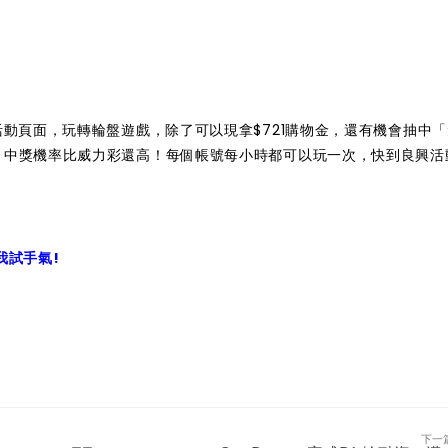
活動頁面，玩轉輪盤遊戲，除了可以現拿$721購物金，還有機會抽中
，中獎機率比威力彩還高！每個帳號每小時都可以玩一次，快到良興活
我試手氣!
下一