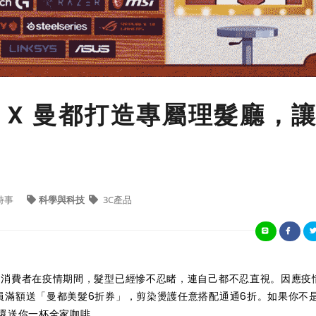
 X 曼都打造專屬理髮廳，
時事
科學與科技
3C產品
多消費者在疫情期間，髮型已經慘不忍睹，連自己都不忍直視。因應疫
員滿額送「曼都美髮6折券」，剪染燙護任意搭配通通6折。如果你不
，還送你一杯全家咖啡。