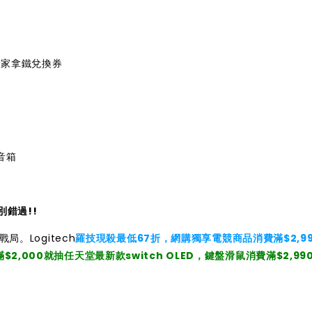
送全家拿鐵兌換券
音箱
錯過!!
局。Logitech
羅技現殺最低67折，網購獨享電競商品消費滿$2,9
滿$2,000就抽任天堂最新款switch OLED，鍵盤滑鼠消費滿$2,99
。