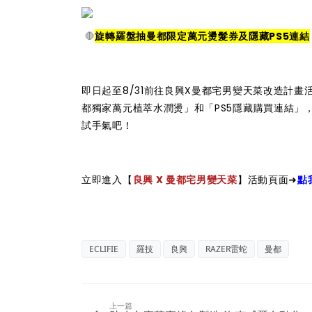
🛑
旋轉羅盤抽曼都限定萬元燙髮券及隱藏PS5連結
即日起至8/31前往良興X曼都宅男變天菜改造計畫
都獨家萬元植萃水潤燙」和「PS5隱藏購買連結」
試手氣吧！
立即進入【
良興 X 曼都宅男變天菜
】活動頁面➜
點
ECLIFIE
羅技
良興
RAZER雷蛇
曼都
上一篇