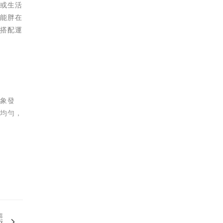
慣或生活
可能胖在
以搭配運
現象發
更均勻，
篇
術