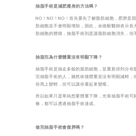
抽脂手術是減肥瘦身的方法嗎？
NO！NO！NO！首先要先了解脂肪細胞，肥胖是
肪細胞並不會明顯增加，因此，余德毅醫師表示長
肪細胞的體積，抽脂手術則是讓脂肪細胞消失，但
抽脂完為什麼體重沒有明顯下降？
抽脂手術是抽走多餘的脂肪細胞，並重新排列分布
完抽脂手術的人，雖然術後體重並沒有明顯減輕，
你馬上變輕，但可以讓你看起來變瘦。
所以如果只是單純想要體重下降，光靠抽脂手術可
條，都可以透過抽脂手術達成。
做完抽脂手術會復胖嗎？