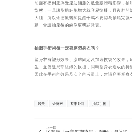
前面有提到肥胖受脂肪細胞的數量跟體積影響，抽
型態，一旦讓脂肪細胞增大就容易復胖，且復胖的
大腿，所以余德毅醫師提醒千萬不要認為抽脂完就
動，會讓抽脂後的線條更明顯緊實。
抽脂手術術後一定要穿塑身衣嗎？
塑身衣有塑形效果、脂肪固定及加速恢復的效果，
生，並促進局部組織的恢復，同時塑身衣造成的持
因此在手術的效果及安全的考量上，建議穿著塑身
醫美
余德毅
整形外科
抽脂手術
上一篇
民眾瘋「玩美假期療程」 醫師：洢蓮絲