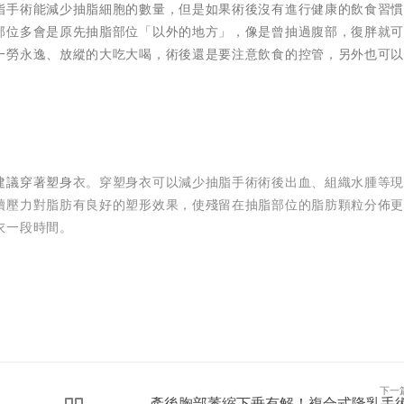
脂手術能減少抽脂細胞的數量，但是如果術後沒有進行健康的飲食習
部位多會是原先抽脂部位「以外的地方」，像是曾抽過腹部，復胖就
一勞永逸、放縱的大吃大喝，術後還是要注意飲食的控管，另外也可
建議穿著塑身
衣。穿塑身衣可以減少抽脂手術術後出血、組織水腫等
續壓力對脂肪有良好的塑形效果，使殘留在抽脂部位的脂肪顆粒分佈
衣一段時間。
下一
產後胸部萎縮下垂有解！複合式隆乳手