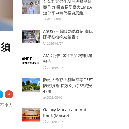
創智動能強化AI與經營雙軸
競爭力 投資長受臺大EMBA
邀分享AI時代投資思維
2026/08/07
ASUSx三麗鷗耍酷聯萌 潮玩
開學祭搶抱AI筆電！
必須
2026/08/07
AMD公佈2026年第2季財務
報告
2026/08/07
防蚊大作戰！臭味滾零DEET
防蚊噴霧 長效8小時 貓狗安
心用
2026/08/07
過不少人
Galaxy Macau and Ant
Bank (Macao)
2026/08/07