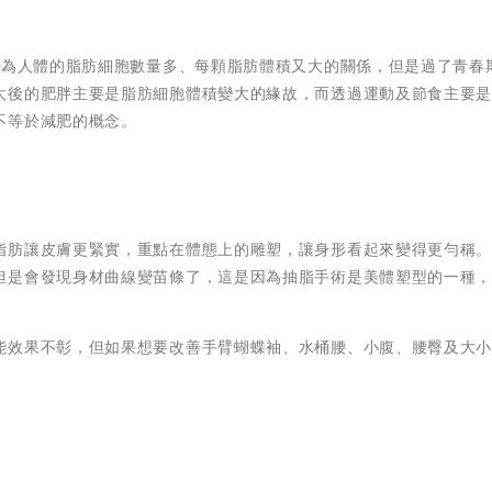
因為人體的脂肪細胞數量多、每顆脂肪體積又大的關係，但是過了青春
大後的肥胖主要是脂肪細胞體積變大的緣故，­而透過運動及節食主要
不等於減肥的概念。
脂肪讓皮膚更緊實，重點在體態上的雕塑，讓身形看起來變得更勻稱
但是會發現身材曲線變苗條了，這是因為抽脂手術是美體塑型的一種
能效果不彰，但如果想要改善手臂蝴蝶袖、水桶腰、小腹、腰臀及大