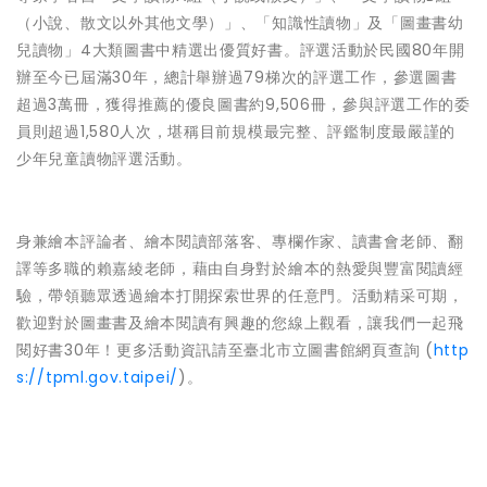
（小說、散文以外其他文學）」、「知識性讀物」及「圖畫書幼
兒讀物」4大類圖書中精選出優質好書。評選活動於民國80年開
辦至今已屆滿30年，總計舉辦過79梯次的評選工作，參選圖書
超過3萬冊，獲得推薦的優良圖書約9,506冊，參與評選工作的委
員則超過1,580人次，堪稱目前規模最完整、評鑑制度最嚴謹的
少年兒童讀物評選活動。
身兼繪本評論者、繪本閱讀部落客、專欄作家、讀書會老師、翻
譯等多職的賴嘉綾老師，藉由自身對於繪本的熱愛與豐富閱讀經
驗，帶領聽眾透過繪本打開探索世界的任意門。活動精采可期，
歡迎對於圖畫書及繪本閱讀有興趣的您線上觀看，讓我們一起飛
閱好書30年！更多活動資訊請至臺北市立圖書館網頁查詢 (
http
s://tpml.gov.taipei/
)。