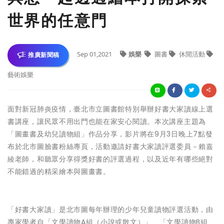
世界的任意門
Sep 01,2021
娛樂
圖書
休閒活動
推廣新聞稿
藝術娛樂
面對新冠肺炎疫情，臺北市立圖書館特別舉辦好書大家讀線上選
書講座，讓民眾不用出門也能在家安心閱讀。本次講座主題為
「圖畫書及幼兒讀物組」作品分享，影片將在9月3日晚上7點發
布於北市圖臉書粉絲專頁，活動邀請好書大家讀評選委員－賴嘉
綾老師，和聽眾分享得獎好書的評選過程，以及近年有哪些絕對
不能錯過的精采繪本與圖畫書。
「好書大家讀」是北市圖每年辦理的少年兒童讀物評選活動，由
專家學者自「文學讀物A組（小說或散文）」、「文學讀物B組