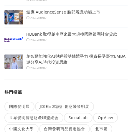
鎧應 AudienceSense 臉部辨識功能上市
2026/08/07
HDBank 取得越南歷來最大規模國際銀團社會貸款
2026/08/07
創智動能強化AI與經營雙軸競爭力 投資長受臺大EMBA
邀分享AI時代投資思維
2026/08/07
熱門標籤
國際發明展
JDIE日本設計創意暨發明展
世界發明智慧財產聯盟總會
SocialLab
OpView
中國文化大學
台灣發明商品促進協會
北市圖