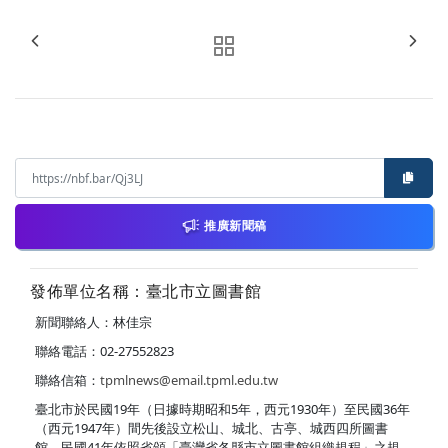
推廣新聞稿
發佈單位名稱：臺北市立圖書館
新聞聯絡人：林佳宗
聯絡電話：02-27552823
聯絡信箱：
tpmlnews@email.tpml.edu.tw
臺北市於民國19年（日據時期昭和5年，西元1930年）至民國36年
（西元1947年）間先後設立松山、城北、古亭、城西四所圖書
館，民國41年依照省頒「臺灣省各縣市立圖書館組織規程」之規