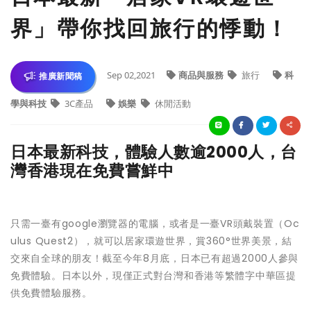
界」帶你找回旅行的悸動！
Sep 02,2021
商品與服務
旅行
科
推廣新聞稿
學與科技
3C產品
娛樂
休閒活動
日本最新科技，體驗人數逾2000人，台
灣香港現在免費嘗鮮中
只需一臺有google瀏覽器的電腦，或者是一臺VR頭戴裝置（Oc
ulus Quest2），就可以居家環遊世界，賞360°世界美景，結
交來自全球的朋友！截至今年8月底，日本已有超過2000人參與
免費體驗。日本以外，現僅正式對台灣和香港等繁體字中華區提
供免費體驗服務。