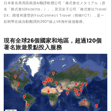
日本著名商用高精度AI翻譯軟體公司「株式會社メタリアル（原
名「株式會社Rozetta」）」，其完全子公司「株式會社Travel
DX」開發和運營的YouConnect Travel（簡稱YCT），是一
款附帶在線自動翻譯的360°線上VR海外旅遊服務。
現有全球26個國家和地區，超過120個
著名旅遊景點投入服務