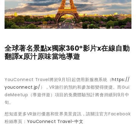
全球著名景點x獨家360°影片x在線自動
翻譯x原汁原味當地導遊
YouConnect Travel將於9月1日起啓用新服務系統（
https://
youconnect.jp/
），VR旅行的預約和參加都變得便捷。而Gui
deMeetup（導遊伴遊）項目的免費體驗預計將會持續到9月中
旬。
想知道更多VR旅行優惠和世界美景資訊，請關注官方Facebook
粉絲專頁：
YouConnect Travel-中文