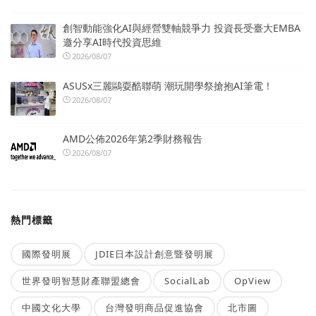
創智動能強化AI與經營雙軸競爭力 投資長受臺大EMBA
邀分享AI時代投資思維
2026/08/07
ASUSx三麗鷗耍酷聯萌 潮玩開學祭搶抱AI筆電！
2026/08/07
AMD公佈2026年第2季財務報告
2026/08/07
熱門標籤
國際發明展
JDIE日本設計創意暨發明展
世界發明智慧財產聯盟總會
SocialLab
OpView
中國文化大學
台灣發明商品促進協會
北市圖