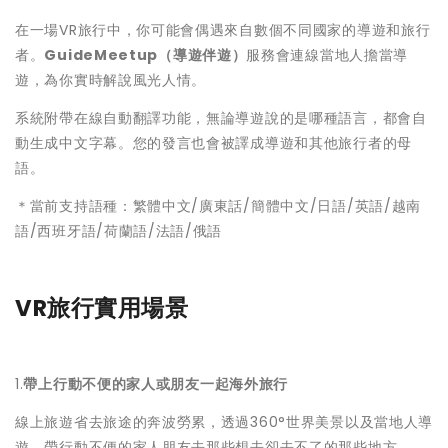
在一場VR旅行中，你可能會偶遇來自數個不同國家的導遊和旅行
者。
GuideMeetup（導遊伴遊）
服務會連線當地人擔當導
遊，為你實時解說風光人情。
系統附帶在線自動翻譯功能，無論導遊說的是哪種語言，都會自
動生成中文字幕。您的發言也會被譯成導遊和其他旅行者的母
語。
＊當前支持語種：繁體中文/廣東話/簡體中文/日語/英語/越南
語/西班牙語/荷蘭語/法語/俄語
VR旅行實用場景
1.
帶上行動不便的家人或朋友一起海外旅行
線上旅遊省去旅途的奔波勞累，透過360°世界美景以及當地人導
遊。帶行動不便的家人朋友去那些想去卻去不了的那些地方。