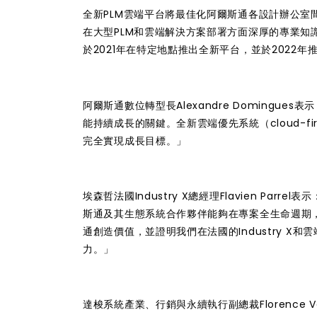
全新PLM雲端平台將最佳化阿爾斯通各設計辦公
在大型PLM和雲端解決方案部署方面深厚的專業知識
於2021年在特定地點推出全新平台，並於2022年
阿爾斯通數位轉型長Alexandre Domingu
能持續成長的關鍵。全新雲端優先系統（cloud-f
完全實現成長目標。」
埃森哲法國Industry X總經理Flavien Parr
斯通及其生態系統合作夥伴能夠在專案全生命週期
通創造價值，並證明我們在法國的Industry 
力。」
達梭​系統產業、行銷與永續執行副總裁Florence