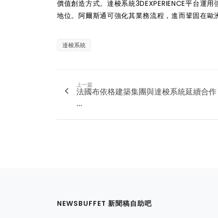
價值創造方式。達梭系統3DEXPERIENCE平
地位。阿爾斯通可強化其業務流程，進而鞏固在歐
達梭系統
上一篇
法國布依格建築集團與達梭系統延續合作
...
NEWSBUFFET 新聞稿自助吧