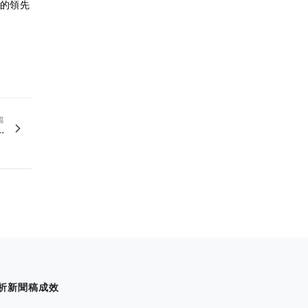
興的領先
篇
.
析新聞稿成效