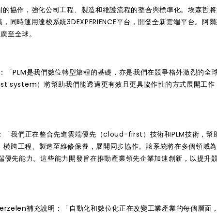
室間的協作，強化公司工程、製造和維護流程的整合與標準化。埃森哲將
，同時運用達梭系統3DEXPERIENCE平台，開發全新雲端平台。阿
推廣至全球。
es表示：「PLM是我們數位轉型旅程的基礎，亦是我們在競爭格外激烈的全
irst system）將幫助我們能透過更有效且更具協作性的方式展開工
el表示：「我們正在整合先進雲端優先（cloud-first）技術和PLM技術，
，橫跨工程、製造至維修保養，展開同步協作。該系統將在多個領域
X和雲端優先能力。這些能力開發旨在推動產業領先企業加速創新，以提升
 Verzelen補充說明：「自動化和數位化正在改變工業產業的每個層面