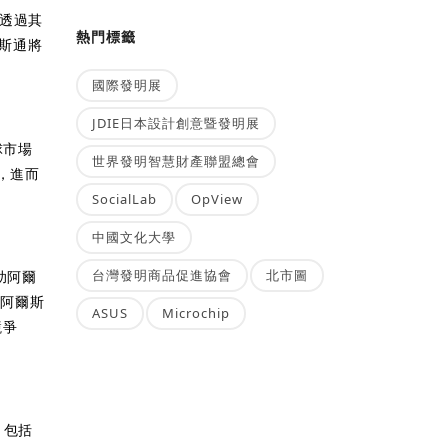
透過其
熱門標籤
爾斯通將
國際發明展
JDIE日本設計創意暨發明展
球市場
世界發明智慧財產聯盟總會
作，進而
SocialLab
OpView
中國文化大學
台灣發明商品促進協會
北市圖
幫助阿爾
為阿爾斯
ASUS
Microchip
競爭
，包括