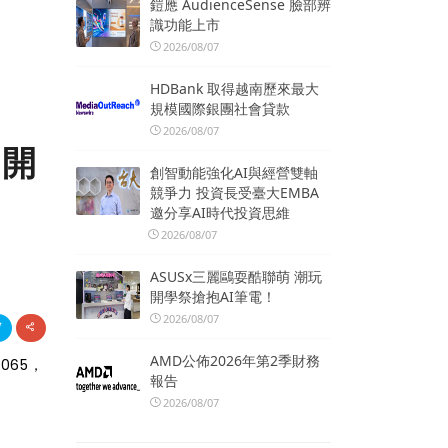
鎧應 AudienceSense 臉部辨
識功能上市
2026/08/07
HDBank 取得越南歷來最大
規模國際銀團社會貸款
2026/08/07
M開
創智動能強化AI與經營雙軸
競爭力 投資長受臺大EMBA
邀分享AI時代投資思維
2026/08/07
ASUSx三麗鷗耍酷聯萌 潮玩
開學祭搶抱AI筆電！
2026/08/07
AMD公佈2026年第2季財務
065，
報告
2026/08/07