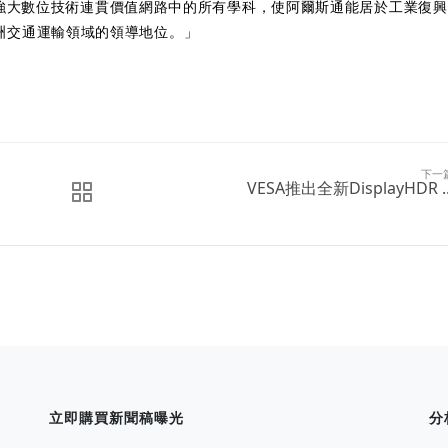
台運用強大數位技術連貫價值網路中的所有學科，使阿爾斯通能居於工業復
洲交通運輸領域的領導地位。」
下一
VESA推出全新DisplayHDR ..
立即購買新聞稿曝光
分