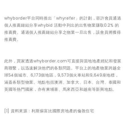
whyborder平台同時推出「whyrefer」的計劃，容許會員通過
個人推薦鏈結分享whybid 活動中列出的出售物業賺取0.2% 的
推薦費。通過個人推薦鏈結分享之物業一旦出售，該會員將獲得
推薦費。
此外，買家透過whyborder.com可直接與當地地產經紀和發展
商聯繫，以迅速解決他們的各類問題。平台上的地產物業跨越全
球54個城市、6,173個地區，9,573個火車站和9,649座地標，
涵蓋各類型物業。地點包括澳洲、加拿大、日本、台灣、泰國和
英國等熱門國家，亦有柬埔寨、馬來西亞和越南等新興地點。
[1] 資料來源﹕利斯蘇富比國際房地產的倫敦住宅