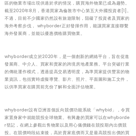
區的物業市場出現供過於求的情況，購買海外物業已成為趨勢。
截至2020年8月，香港買家為倫敦市中心第五大外國投資者[1]。
不過，目前不少國家仍然設有旅遊限制，阻礙了投資者及買家的
海外考察步伐， whyborder正好發揮作用，能讓買家直接聯繫
海外發展商，並能以優惠價格購買物業。
whyborder成立於2020年，是一個創新的網絡平台，旨在促進
發展商、中介人、買家和賣家的跨境房地產業務。平台突破行業
的傳統運作模式，透過提高交易透明度，為準買家提供豐富的物
業資訊，包括實時虛擬導覽、影片、照片、平面圖和施工文件，
以供準買家在購買前充份了解和全面評估物業。
whyborder設有亞洲首個反向競價功能系統「whybid」，令買
家置身家中就能競投全球物業。有興趣的買家可以在whyborde
r登記，在網上參觀出售物業以及用心儀價錢在競投期內出價競
投。在競價時段結束後，高於賣家底價而又是最高競投出價的買