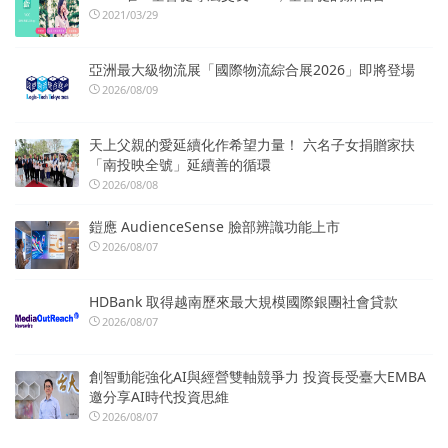
2021/03/29
亞洲最大級物流展「國際物流綜合展2026」即將登場
2026/08/09
天上父親的愛延續化作希望力量！ 六名子女捐贈家扶
「南投映全號」延續善的循環
2026/08/08
鎧應 AudienceSense 臉部辨識功能上市
2026/08/07
HDBank 取得越南歷來最大規模國際銀團社會貸款
2026/08/07
創智動能強化AI與經營雙軸競爭力 投資長受臺大EMBA
邀分享AI時代投資思維
2026/08/07