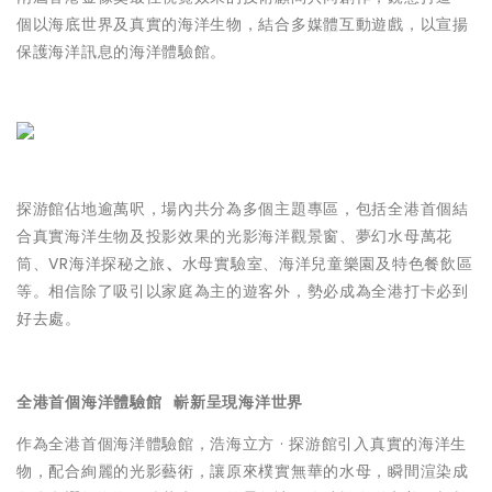
個以海底世界及真實的海洋生物，結合多媒體互動遊戲，以宣揚
保護海洋訊息的海洋體驗館。
探游館佔地逾萬呎，場內共分為多個主題專區，包括全港首個結
合真實海洋生物及投影效果的光影海洋觀景窗、夢幻水母萬花
筒、VR海洋探秘之旅
、
水母實驗室、海洋兒童樂園及特色餐飲區
等。相信除了吸引以家庭為主的遊客外，勢必成為全港打卡必到
好去處。
全港首個海洋體驗館 嶄新呈現海洋世界
作為全港首個海洋體驗館，浩海立方 · 探游館引入真實的海洋生
物，配合絢麗的光影藝術，讓原來樸實無華的水母，瞬間渲染成