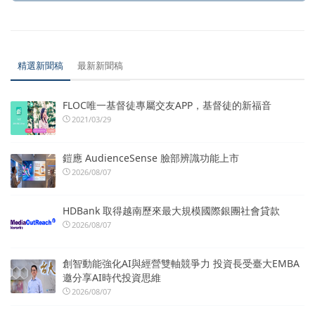
精選新聞稿
最新新聞稿
FLOC唯一基督徒專屬交友APP，基督徒的新福音
2021/03/29
鎧應 AudienceSense 臉部辨識功能上市
2026/08/07
HDBank 取得越南歷來最大規模國際銀團社會貸款
2026/08/07
創智動能強化AI與經營雙軸競爭力 投資長受臺大EMBA
邀分享AI時代投資思維
2026/08/07