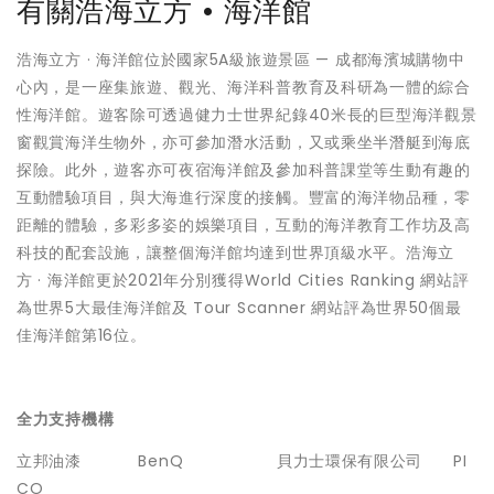
有關浩海立方 • 海洋館
浩海立方 · 海洋館位於國家5A級旅遊景區 — 成都海濱城購物中
心內，是一座集旅遊、觀光、海洋科普教育及科研為一體的綜合
性海洋館。遊客除可透過健力士世界紀錄40米長的巨型海洋觀景
窗觀賞海洋生物外，亦可參加潛水活動，又或乘坐半潛艇到海底
探險。此外，遊客亦可夜宿海洋館及參加科普課堂等生動有趣的
互動體驗項目，與大海進行深度的接觸。豐富的海洋物品種，零
距離的體驗，多彩多姿的娛樂項目，互動的海洋教育工作坊及高
科技的配套設施，讓整個海洋館均達到世界頂級水平。浩海立
方 · 海洋館更於2021年分別獲得World Cities Ranking 網站評
為世界5大最佳海洋館及 Tour Scanner 網站評為世界50個最
佳海洋館第16位。
全力支持機構
立邦油漆 BenQ 貝力士環保有限公司 PI
CO