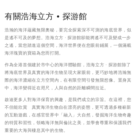
有關浩海立方 • 探游館
浩瀚的海洋蘊藏無限奧秘，要完全探索深不可測的海底世界，似
是遙不可及的夢想。浩海立方 · 探游館卻能將遙不可及變成一步
之遙，當您踏進這個空間，海洋世界便在您眼前鋪展，一個滿載
海洋瑰寶的寶箱為您而打開。
作為全港首個建於市中心的海洋體驗館，浩海立方 · 探游館除了
將海底世界及真實的海洋生物呈現大家眼前，更巧妙地將浩瀚無
際的海洋濃縮在立方空間內，在有限空間引發無限想像。置身其
中，海洋變得近在咫尺，人與自然的距離瞬間拉近。
啟迪更多人對海洋保育的興趣，是我們成立的宗旨。在這裡，您
不但能欣賞 真實海洋生物自在漂亮的姿態，更可透過多種嶄新
的互動遊戲，在感官世界中「融入」大自然，發掘海洋生物奇趣
的特質和習性，領略海洋無與倫比之美，並學會尊重和保護我們
重要的大海與棲息其中的生物。