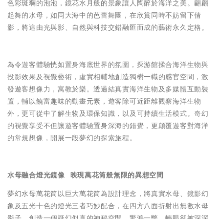
色彩斑斕的泡泡，鏡花水月般的景象讓人陶醉於海洋之美。翩翩
起舞的水母，如同大海中的芭蕾舞團，在欣賞同時不妨留下倩
影，將這由光與影、自然與科技交錯融匯而成的藝術永久定格。
為令遊客體驗恍如置身海底世界的氛圍，探游館揉合海洋生物與
投影效果及視覺藝術，虛實相輔地創造獨樹一幟的感官空間，激
發遊客想像力，寓教於樂。透過結真實海洋生物及多媒體互動裝
置，輔以饒富趣味的動畫元素，遊客除可近距離觀察海洋生物
外，更可從中了解生物及環保知識，以及可持續生活模式。奇幻
的視覺享受不但讓遊客體驗置身深海的錯覺，更顛覆遊客對海洋
的常規想像，開展一段夢幻的探索旅程。
水母融合燈光鏡像 映現萬花筒般無限的異想空間
夢幻水母萬花筒以巨大萬花筒為設計理念，將真實水母、鏡影幻
象及五光十色的燈光三者巧妙配合，在四方八面折射出無數水母
影子，創造一個疑幻似真的神秘空間，驚鴻一瞥，轉眼卻被深深