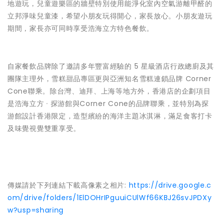
地遊玩，兒童遊樂區的牆壁特別使用能淨化室內空氣游離甲醛的
立邦淨味兒童漆，希望小朋友玩得開心，家長放心。小朋友遊玩
期間，家長亦可同時享受浩海立方特色餐飲。
自家餐飲品牌除了邀請多年豐富經驗的 5 星級酒店行政總廚及其
團隊主理外，雪糕甜品專區更與亞洲知名雪糕連鎖品牌 Corner
Cone聯乘。除台灣、迪拜、上海等地方外，香港店的企劃項目
是浩海立方 · 探游館與Corner Cone的品牌聯乘，並特別為探
游館設計香港限定，造型繽紛的海洋主題冰淇淋，滿足食客打卡
及味覺視覺雙重享受。
傳媒請於下列連結下載高像素之相片:
https://drive.google.c
om/drive/folders/1ElDOHrIPguuiCUlWf66KBJ26svJPDXy
w?usp=sharing