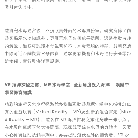
吸引迷失其中。
遊覽完水母迷宮後，不妨欣賞外面的水母實驗室。研究所除了向
遊客揭示水冷知識外，更展示水母各個成長階段。透過生動有趣
的解說，遊客可認識水母生態和不同水母種類的特徵。於研究所
中除可近距離觀賞水母餵食，遊客更有機會和水母進行安全零距
離接觸，實行與海洋更親密。
VR 海洋探秘之旅、MR 水母學堂 全新角度投入海洋 娛樂中
學習保育知識
精彩的旅程又怎少得探游館多媒體互動遊戲呢? 當中包括擬幻似
真的虛擬現實 (Virtual Reality - VR)及創新的混合實景 (Mixe
d Reality – MR) 。遊客在 VR 海洋探秘之旅化身成一條小魚，
在水母的庇護下於大海闖蕩。玩家既要躲在水母的身體內，又要
小心翼翼提防被觸手刺中，亦要提防潛伏在外的捕食者。VR 探