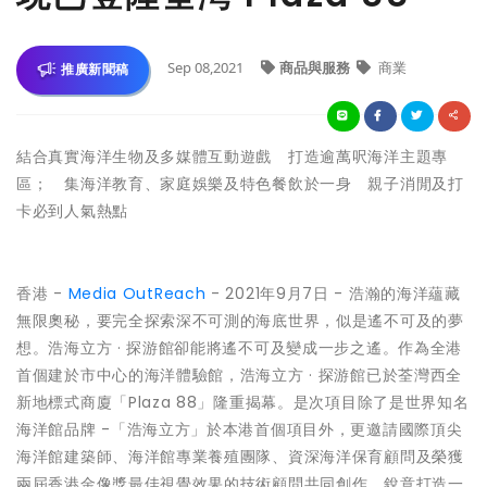
Sep 08,2021
商品與服務
商業
推廣新聞稿
結合真實海洋生物及多媒體互動遊戲 打造逾萬呎海洋主題專
區； 集海洋教育、家庭娛樂及特色餐飲於一身 親子消閒及打
卡必到人氣熱點
香港 -
Media OutReach
- 2021年9月7日 - 浩瀚的海洋蘊藏
無限奧秘，要完全探索深不可測的海底世界，似是遙不可及的夢
想。浩海立方 · 探游館卻能將遙不可及變成一步之遙。作為全港
首個建於市中心的海洋體驗館，浩海立方 · 探游館已於荃灣西全
新地標式商廈「Plaza 88」隆重揭幕。是次項目除了是世界知名
海洋館品牌 -「浩海立方」於本港首個項目外，更邀請國際頂尖
海洋館建築師、海洋館專業養殖團隊、資深海洋保育顧問及榮獲
兩屆香港金像獎最佳視覺效果的技術顧問共同創作，銳意打造一