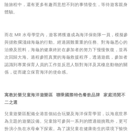
險旅程中，還有更多有趣而意想不到的事情發生，等待遊客親身
體驗。
而在 MR 水母學堂內，遊客將獲邀成為海洋保衛隊一員，模擬參
與拯救擱淺綠海龜的行動。經過困難重重的任務、對海龜悉心的
治療及照料，海龜的健康終於在參加者的努力下慢慢恢復，並再
次回歸大海。過程參照真實的海龜救援程序，透過遊戲，參加者
認識到專業保育人員的工作並反思人類對海洋及其棲息動物的關
係，從而建立保育海洋的使命感。
寓教於樂兒童海洋遊樂區 聯乘國際特色餐飲品牌 家庭消閒不
二之選
兒童遊樂區配備全港首個結合玩樂及海洋保育學習，以海底世界
為主題的遊樂設備。兒童除可參與一系列的體適能挑戰外，更可
扮演小魚在水母傘下探索。為了讓兒童在健康衛生的環境下愉快