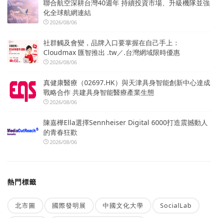
聯合航空深耕台灣40週年 持續投資市場、升級機隊並強
化全球航網連結
2026/08/06
社群觸及會變，品牌入口要掌握在自己手上：
Cloudmax 匯智推出 .tw／.台灣網域限時優惠
2026/08/06
真健康醫療（02697.HK）與天津具身智能創新中心達成
戰略合作 共建具身智能醫療產業生態
2026/08/06
陳嘉樺Ella選擇Sennheiser Digital 6000打造震撼動人
的青春狂歡
2026/08/06
熱門標籤
北市圖
國際發明展
中國文化大學
SocialLab