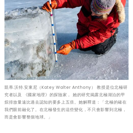
凱蒂.沃特.安東尼（Katey Walter Anthony） 教授是位北極研
究者以及 《國家地理》的探險家， 她的研究揭露北極湖泊的甲
烷排放量遠比過去認知的要多上五倍。她解釋道：「北極的確在
我們眼前融化了。在北極發生的這些變化，不只會影響到北極，
而是會影響整個地球。」