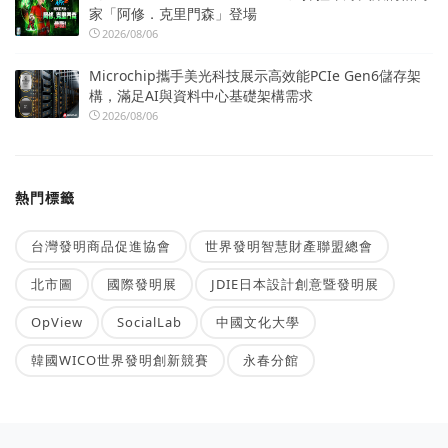
家「阿修．克里門森」登場
2026/08/06
Microchip攜手美光科技展示高效能PCIe Gen6儲存架
構，滿足AI與資料中心基礎架構需求
2026/08/06
熱門標籤
台灣發明商品促進協會
世界發明智慧財產聯盟總會
北市圖
國際發明展
JDIE日本設計創意暨發明展
OpView
SocialLab
中國文化大學
韓國WICO世界發明創新競賽
永春分館