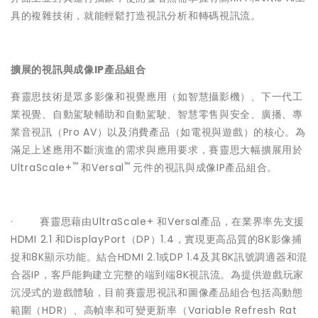
具的複雜技術，就能輕鬆打造視訊分析和轉碼視訊流。
擴展的視訊與成像IP產品組合
賽靈思技術是眾多影像和視覺應用（如智慧攝影機）、下一代工
業視覺、自動駕駛輔助和自動駕駛、智慧零售與安全、廣播、專
業音視訊（Pro AV）以及消費產品（如電視與遊戲）的核心。為
滿足上述應用不斷演進的需求與應用要求，賽靈思大幅擴展用於
™
™
UltraScale+
和Versal
元件的視訊與成像IP產品組合。
· 賽靈思藉由UltraScale+ 和Versal產品，在業界率先支援
HDMI 2.1 和DisplayPort（DP）1.4，實現更高品質的8K影像捕
捉和8K顯示功能。結合HDMI 2.1或DP 1.4及其8K訊號調適器和混
合器IP，客戶能夠建立完整的端到端8K視訊流。為提供遊戲玩家
沉浸式的遊戲體驗，目前賽靈思視訊和圖像產品組合包括高動態
範圍（HDR）、高幀率和可變更新率（Variable Refresh Rat