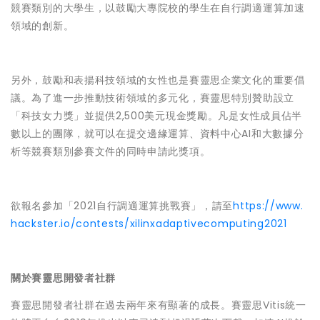
競賽類別的大學生，以鼓勵大專院校的學生在自行調適運算加速
領域的創新。
另外，鼓勵和表揚科技領域的女性也是賽靈思企業文化的重要倡
議。為了進一步推動技術領域的多元化，賽靈思特別贊助設立
「科技女力獎」並提供2,500美元現金獎勵。凡是女性成員佔半
數以上的團隊，就可以在提交邊緣運算、資料中心AI和大數據分
析等競賽類別參賽文件的同時申請此獎項。
欲報名參加「2021自行調適運算挑戰賽」，請至
https://www.
hackster.io/contests/xilinxadaptivecomputing2021
關於賽靈思開發者社群
賽靈思開發者社群在過去兩年來有顯著的成長。賽靈思Vitis統一