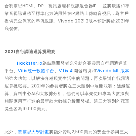
合賽靈思HDMI、DP、視訊處理和視訊混合器IP， 並將廣播和專
業音視訊遷移至標準化方法用於在IP網路上傳輸音視訊，為客戶
提供完全保真的串流視訊。Vivado 2021.2版本預計將於2021年
底發佈。
2021自行調適運算挑戰賽
·
Hackster.io
為鼓勵開發者充分結合賽靈思自行調適運算
平台、
Vitis統一軟體平台
、
Vitis AI
開發環境和
Vivado ML 版本
的強大功能，以解決各種現實生活中的問題，再次舉辦自行調適
運算挑戰賽。2021年的參賽者將在三大類別中展開競賽：邊緣運
算、資料中心AI和大數據分析。他們可以率先使用專為大數據與
相關應用而打造的最新款大數據分析開發板。這三大類別的冠軍
獎金各為10,000美元。
此外，
賽靈思大學計畫
將額外贊助2,500美元的獎金予參與三大