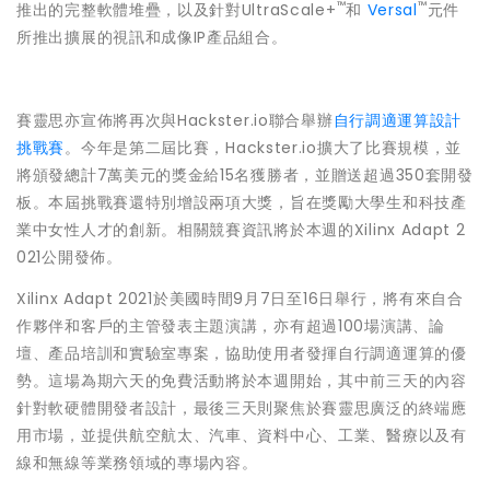
™
™
推出的完整軟體堆疊，以及針對UltraScale+
和
Versal
元件
所推出擴展的視訊和成像IP產品組合。
賽靈思亦宣佈將再次與Hackster.io聯合舉辦
自行調適運算設計
挑戰賽
。今年是第二屆比賽，Hackster.io擴大了比賽規模，並
將頒發總計7萬美元的獎金給15名獲勝者，並贈送超過350套開發
板。本屆挑戰賽還特別增設兩項大獎，旨在獎勵大學生和科技產
業中女性人才的創新。相關競賽資訊將於本週的Xilinx Adapt 2
021公開發佈。
Xilinx Adapt 2021於美國時間9月7日至16日舉行，將有來自合
作夥伴和客戶的主管發表主題演講，亦有超過100場演講、論
壇、產品培訓和實驗室專案，協助使用者發揮自行調適運算的優
勢。這場為期六天的免費活動將於本週開始，其中前三天的內容
針對軟硬體開發者設計，最後三天則聚焦於賽靈思廣泛的終端應
用市場，並提供航空航太、汽車、資料中心、工業、醫療以及有
線和無線等業務領域的專場內容。