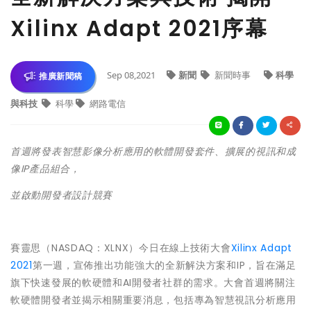
Xilinx Adapt 2021序幕
Sep 08,2021
新聞
新聞時事
科學
推廣新聞稿
與科技
科學
網路電信
首週將發表智慧影像分析應用的軟體開發套件、擴展的視訊和成
像IP產品組合，
並啟動開發者設計競賽
賽靈思（NASDAQ：XLNX）今日在線上技術大會
Xilinx Adapt
2021
第一週，宣佈推出功能強大的全新解決方案和IP，旨在滿足
旗下快速發展的軟硬體和AI開發者社群的需求。大會首週將關注
軟硬體開發者並揭示相關重要消息，包括專為智慧視訊分析應用