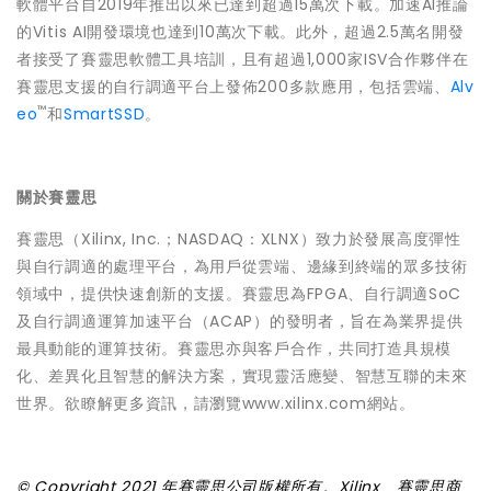
軟體平台自2019年推出以來已達到超過15萬次下載。加速AI推論
的Vitis AI開發環境也達到10萬次下載。此外，超過2.5萬名開發
者接受了賽靈思軟體工具培訓，且有超過1,000家ISV合作夥伴在
賽靈思支援的自行調適平台上發佈200多款應用，包括雲端、
Alv
™
eo
和
SmartSSD
。
關於賽靈思
賽靈思（Xilinx, Inc.；NASDAQ：XLNX）致力於發展高度彈性
與自行調適的處理平台，為用戶從雲端、邊緣到終端的眾多技術
領域中，提供快速創新的支援。賽靈思為FPGA、自行調適SoC
及自行調適運算加速平台（ACAP）的發明者，旨在為業界提供
最具動能的運算技術。賽靈思亦與客戶合作，共同打造具規模
化、差異化且智慧的解決方案，實現靈活應變、智慧互聯的未來
世界。欲瞭解更多資訊，請瀏覽www.xilinx.com網站。
© Copyright 2021 年賽靈思公司版權所有。Xilinx、賽靈思商