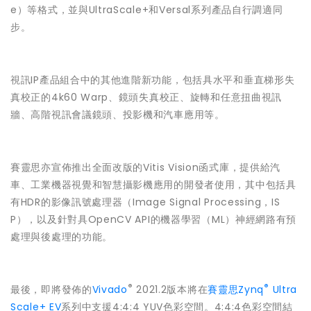
e）等格式，並與UltraScale+和Versal系列產品自行調適同
步。
視訊IP產品組合中的其他進階新功能，包括具水平和垂直梯形失
真校正的4k60 Warp、鏡頭失真校正、旋轉和任意扭曲視訊
牆、高階視訊會議鏡頭、投影機和汽車應用等。
賽靈思亦宣佈推出全面改版的Vitis Vision函式庫，提供給汽
車、工業機器視覺和智慧攝影機應用的開發者使用，其中包括具
有HDR的影像訊號處理器（Image Signal Processing，IS
P），以及針對具OpenCV API的機器學習（ML）神經網路有預
處理與後處理的功能。
®
®
最後，即將發佈的
Vivado
2021.2版本將在
賽靈思Zynq
Ultra
Scale+ EV
系列中支援4:4:4 YUV色彩空間。4:4:4色彩空間結