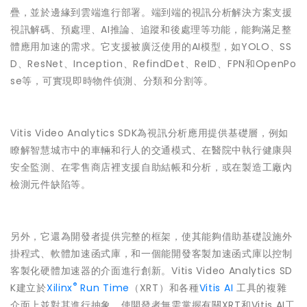
疊，並於邊緣到雲端進行部署。端到端的視訊分析解決方案支援
視訊解碼、預處理、AI推論、追蹤和後處理等功能，能夠滿足整
體應用加速的需求。它支援被廣泛使用的AI模型，如YOLO、SS
D、ResNet、Inception、RefindDet、ReID、FPN和OpenPo
se等，可實現即時物件偵測、分類和分割等。
Vitis Video Analytics SDK為視訊分析應用提供基礎層，例如
瞭解智慧城市中的車輛和行人的交通模式、在醫院中執行健康與
安全監測、在零售商店裡支援自助結帳和分析，或在製造工廠內
檢測元件缺陷等。
另外，它還為開發者提供完整的框架，使其能夠借助基礎設施外
掛程式、軟體加速函式庫，和一個能開發客製加速函式庫以控制
客製化硬體加速器的介面進行創新。Vitis Video Analytics SD
®
K建立於
Xilinx
Run Time
（XRT）和各種
Vitis AI
工具的複雜
介面上並對其進行抽象，使開發者無需掌握有關XRT和Vitis AI工