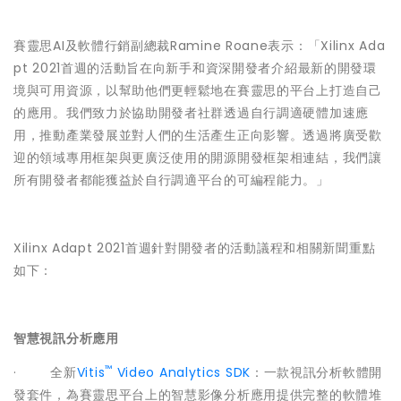
賽靈思AI及軟體行銷副總裁Ramine Roane表示：「Xilinx Ada
pt 2021首週的活動旨在向新手和資深開發者介紹最新的開發環
境與可用資源，以幫助他們更輕鬆地在賽靈思的平台上打造自己
的應用。我們致力於協助開發者社群透過自行調適硬體加速應
用，推動產業發展並對人們的生活產生正向影響。透過將廣受歡
迎的領域專用框架與更廣泛使用的開源開發框架相連結，我們讓
所有開發者都能獲益於自行調適平台的可編程能力。」
Xilinx Adapt 2021首週針對開發者的活動議程和相關新聞重點
如下：
智慧視訊分析應用
™
· 全新
Vitis
Video Analytics SDK
：一款視訊分析軟體開
發套件，為賽靈思平台上的智慧影像分析應用提供完整的軟體堆