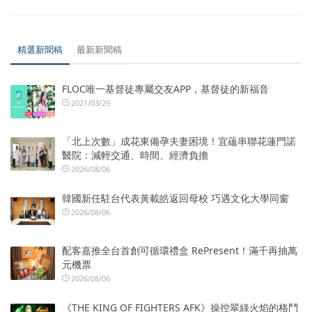
精選新聞稿
最新新聞稿
FLOC唯一基督徒專屬交友APP，基督徒的新福音
2021/03/29
「北上次數」成花東備孕夫妻困境！宜蘊串聯花蓮門諾
醫院：減輕交通、時間、經濟負擔
2026/08/06
韓國新任駐台代表黃載皓返回母校 巧遇文化大學同窗
2026/08/06
配客嘉推全台首創可循環禮盒 RePresent！滿千再抽萬
元機票
2026/08/06
《THE KING OF FIGHTERS AFK》操控翠綠火焰的格鬥