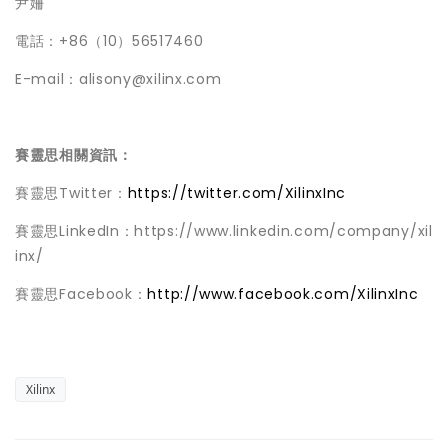
尹姍
電話：+86（10）56517460
E-mail：alisony@xilinx.com
賽靈思相關資訊：
賽靈思Twitter：
https://twitter.com/XilinxInc
賽靈思LinkedIn：https://www.linkedin.com/company/xil
inx/
賽靈思Facebook：
http://www.facebook.com/XilinxInc
Xilinx