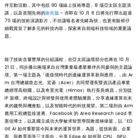
伴互動活動，其中包括 90 場線上技術專題、8 場亞太區主題演
講，以及首開先例的
搶先版
- 亦即在 10 月 6 日將先行釋出超過
70 場的技術演講影片，不但讓報名者先睹為快，也更有餘裕仔
細觀賞並了解多元的科技內容，探索來自前端科技領域的重要議
題。
除了技術含量豐厚的分組議程，在亞太區論壇部分也將在 10 月
21 日，同步播出兩場來自台灣重量級產業夥伴共同參與的主題論
壇。第一場主題為「後疫情時代的邊緣運算革新與應用」，由 Ar
m 台灣總裁曾志光、宏碁（Acer）共同營運長暨資訊產品事業
總經理高樹國，以及奇景光電（Himax）執行長吳炳昌，分別從
IP 架構、終端設計與研發與使用者體驗層面，分享邊緣運算在未
來的趨勢與機會點，以及智能時代的科技展望。第二場則由 Arm
應用工程總監徐達勇、Facebook 的 Area Research Lead 李
憲信博士，以及國立成功大學敏求智慧學院教授林偉棻，以「ED
GE AI 如何重塑當今與未來的運算世界」為題，從技術面、企業
面、與教育面等三大面向，分享 Edge AI 如何與 CPU、GPU、