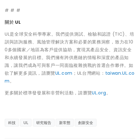
# # #
關於
UL
UL是全球安全科學專家。我們提供測試、檢驗和認證 (TIC)、培
訓與諮詢服務、風險管理解決方案和必要的業務洞察，致力在10
0多個國家／地區為客戶提供協助，實現其產品安全、資訊安全
和永續發展的目標。我們擁有跨供應鏈的情報和深度的產品知
識，讓我們成為可與客戶一同面臨複雜挑戰的首選合作夥伴。如
欲了解更多資訊，請瀏覽
UL.com
；UL台灣網站：
taiwan.UL.co
m
。
更多關於標準發發展和非營利活動，請瀏覽
UL.org
。
科技
UL
研究報告
新常態
創新安全