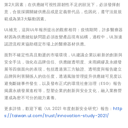
第2大因素；在供應鏈可視性跟韌性不足的狀況下，必須發揮創
意，合規採購關鍵供應品或是定義替代品，也因此，遵守法規規
範成為第3大驅動因素。
UL補充，這與UL年報所提出的觀察相符：疫情期間，許多醫療器
材因為供應鏈短缺問題必須改變產品現有結構，過程中，UL加速
認證流程來協助穩定市場上的醫療器材供應。
面對不確定性高且動盪的市場環境，UL建議企業以嶄新的創新與
安全手法，強化在品牌信任、供應鏈透明度、未雨綢繆及永續發
展等四個面向的表現，包括透過第三方驗證、透明度與報告建立
品牌與利害關係人的信任度，透過風險管理提升供應鏈可見度以
避免斷鏈事件發生，以及發布正式的環境社會治理（ESG）報告
揭露永續發展進程等，型塑企業的創新與安全文化，融入業務營
運成為密不可分的能力素養。
更多詳情，歡迎下載《UL 2021 年度創新安全研究》報告：
http
s://taiwan.ul.com/trust/innovation-study-2021/