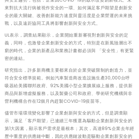
與安全趨勢，包括：企業因COVID-19的啟示改變創新模式、未
來對抗大流行病被視作安全的一環、如何滿足客戶期望是創新安
全的最大關鍵、改善創新能力速度與靈活度是企業營運的未來挑
戰，以及遠距協同工具將影響創新與安全方式。
UL表示，調查結果顯示，企業開始重新審視對創新與安全的定
義，同時，也激發企業創新安全的方式，特別是在新風險層出不
窮的時代，企業的新產品和業務計畫都必須與 「安全性」有更緊
密的連結。
研究指出，許多新商機主要都來自於企業突破限制的創造力，並
符合安全標準規範。例如汽車製造商改造設施生產30,000台呼
吸器給美國聯邦政府、92%美國小型企業擴展線上服務，提供新
商品與新增虛擬服務，以及製藥公司和政府、學術研究機構與非
營利機構合作在12個月內趕製COVID-19疫苗等。
儘管市場環境變化影響了企業創新與安全的方式，但是調查顯
示，滿足「客戶期望」已連續三年獲選為驅動企業創新與安全的
第1大因素，顯示客戶需求是最根本；其次，高達89%企業去年經
歷中重度的供應鏈中斷，因此供應鏈波動是驅動企業創新安全的