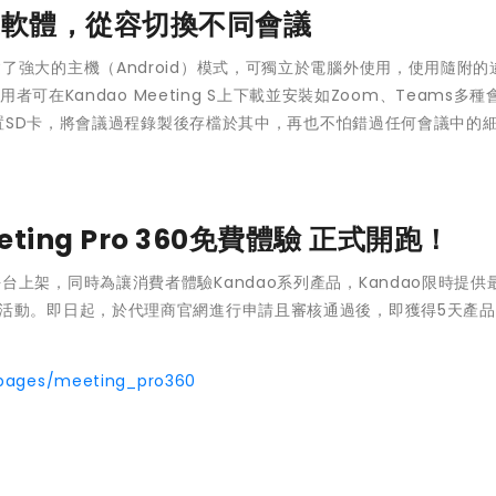
議軟體，從容切換不同會議
更內建了強大的主機（Android）模式，可獨立於電腦外使用，使用隨附
可在Kandao Meeting S上下載並安裝如Zoom、Teams多種
置SD卡，將會議過程錄製後存檔於其中，再也不怕錯過任何會議中的
ing Pro 360免費體驗
正式開跑！
網路平台上架，同時為讓消費者體驗Kandao系列產品，Kandao限時提供
」免費試用活動。即日起，於代理商官網進行申請且審核通過後，即獲得5天產
pages/meeting_pro360