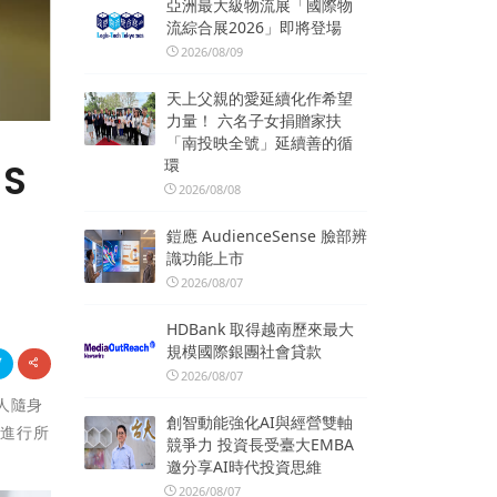
亞洲最大級物流展「國際物
流綜合展2026」即將登場
2026/08/09
天上父親的愛延續化作希望
力量！ 六名子女捐贈家扶
「南投映全號」延續善的循
環
S
2026/08/08
鎧應 AudienceSense 臉部辨
識功能上市
2026/08/07
HDBank 取得越南歷來最大
規模國際銀團社會貸款
2026/08/07
人隨身
創智動能強化AI與經營雙軸
心進行所
競爭力 投資長受臺大EMBA
邀分享AI時代投資思維
2026/08/07