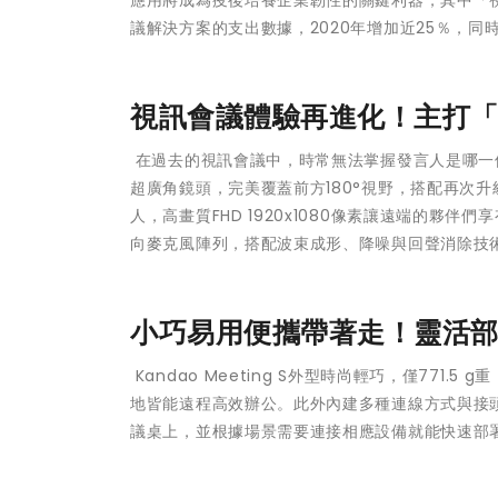
議解決方案的支出數據，2020年增加近25％，同
視訊會議體驗再進化！主打
在過去的視訊會議中，時常無法掌握發言人是哪一位或是
超廣角鏡頭，完美覆蓋前方180°視野，搭配再次升級的
人，高畫質FHD 1920x1080像素讓遠端的夥伴們
向麥克風陣列，搭配波束成形、降噪與回聲消除技
小巧易用便攜帶著走！靈活
Kandao Meeting S外型時尚輕巧，僅77
地皆能遠程高效辦公。此外內建多種連線方式與接頭，包括W
議桌上，並根據場景需要連接相應設備就能快速部