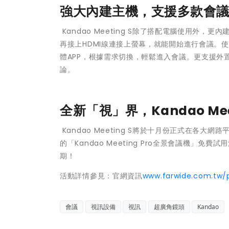
強大內建主機，支援多款會
Kandao Meeting S除了搭配電腦使用外，
再接上HDMI線連接上螢幕，就能開始進行會議。使用者
體APP，根據需求切換，輕鬆進入會議。更支援外
論。
全新「視」界，Kandao Meet
Kandao Meeting S將於十月份正式在各大
的「Kandao Meeting Pro全景會議機
期！
活動詳情參見：官網資訊
www.farwide.com.tw/
會議
視訊設備
視訊
超廣角鏡頭
Kandao