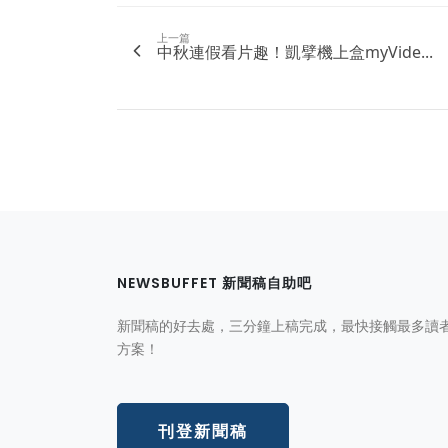
上一篇
中秋連假看片趣！凱擘機上盒myVide...
NEWSBUFFET 新聞稿自助吧
新聞稿的好去處，三分鐘上稿完成，最快接觸最多讀
方案！
刊登新聞稿