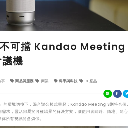
擋 Kandao Meeting 
會議機
時事
商品與服務
商業
科學與科技
3C產品
境切換下，混合辦公模式興起；Kandao Meeting S則符合個
同需求，靈活部屬於各種場景的解決方案，讓使用者隨時、隨地、隨
決你所有視訊開會煩惱。