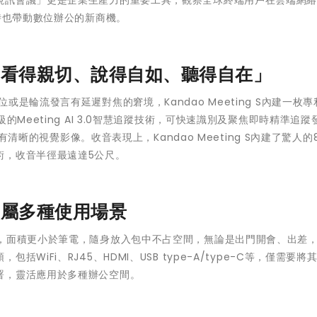
時也帶動數位辦公的新商機。
「看得親切、說得自如、聽得自在」
輪流發言有延遲對焦的窘境，Kandao Meeting S內建一枚專利
Meeting AI 3.0智慧追蹤技術，可快速識別及聚焦即時精準追蹤
享有清晰的視覺影像。收音表現上，Kandao Meeting S內建了驚人的
術，收音半徑最遠達5公尺。
部屬多種使用場景
1.5 g重，面積更小於筆電，隨身放入包中不占空間，無論是出門開會、出差
iFi、RJ45、HDMI、USB type-A/type-C等，僅需要將
署，靈活應用於多種辦公空間。