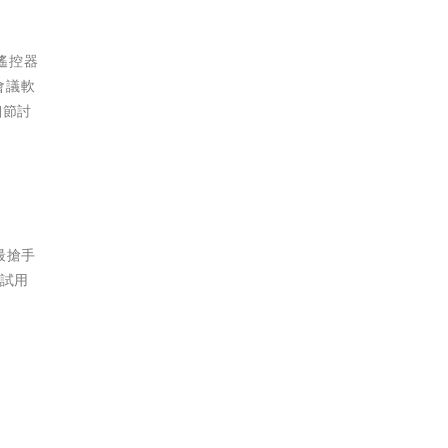
的遙控器
會議軟
細節討
最搶手
品試用