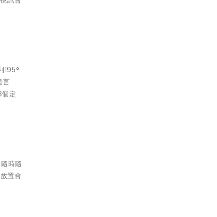
195°
發言
8個定
，隨時隨
其放置會