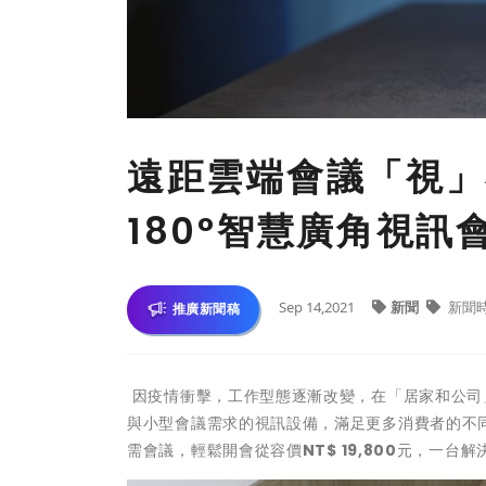
遠距雲端會議「視」不可
180°智慧廣角視訊
Sep 14,2021
新聞
新聞
推廣新聞稿
因疫情衝擊，工作型態逐漸改變，在「居家和公司」的環
與小型會議需求的視訊設備，滿足更多消費者的不
需會議，輕鬆開會從容價
NT$ 19,800
元，一台解