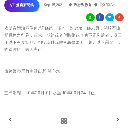
Sep 15,2021
政府與教育
公家單位
推廣新聞稿
依據貪污治罪條例第11條第二項：「對於第二條人員，關於不違
背職務之行為，行求、期約或交付賄賂或其他不正利益者，處三
年以下有期徒刑、拘役或科或併科新臺幣五十萬元以下罰金」，
收送賄絡、害人害己。
鐵路警察局竹南派出所 關心您
宣導期程：110年09月10日起至110年09月24日止。