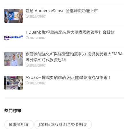
鎧應 AudienceSense 臉部辨識功能上市
2026/08/07
HDBank 取得越南歷來最大規模國際銀團社會貸款
2026/08/07
創智動能強化AI與經營雙軸競爭力 投資長受臺大EMBA
邀分享AI時代投資思維
2026/08/07
ASUSx三麗鷗耍酷聯萌 潮玩開學祭搶抱AI筆電！
2026/08/07
熱門標籤
國際發明展
JDIE日本設計創意暨發明展