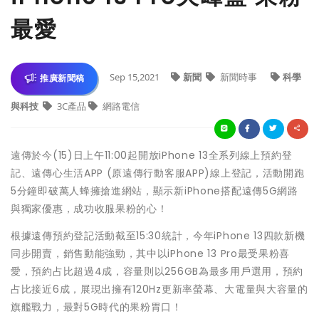
最愛
Sep 15,2021
新聞
新聞時事
科學
推廣新聞稿
與科技
3C產品
網路電信
遠傳於今(15)日上午11:00起開放iPhone 13全系列線上預約登
記、遠傳心生活APP (原遠傳行動客服APP)線上登記，活動開跑
5分鐘即破萬人蜂擁搶進網站，顯示新iPhone搭配遠傳5G網路
與獨家優惠，成功收服果粉的心！
根據遠傳預約登記活動截至15:30統計，今年iPhone 13四款新機
同步開賣，銷售動能強勁，其中以iPhone 13 Pro最受果粉喜
愛，預約占比超過4成，容量則以256GB為最多用戶選用，預約
占比接近6成，展現出擁有120Hz更新率螢幕、大電量與大容量的
旗艦戰力，最對5G時代的果粉胃口！