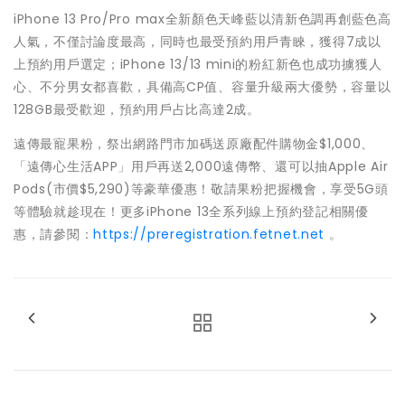
iPhone 13 Pro/Pro max全新顏色天峰藍以清新色調再創藍色高
人氣，不僅討論度最高，同時也最受預約用戶青睞，獲得7成以
上預約用戶選定；iPhone 13/13 mini的粉紅新色也成功擄獲人
心、不分男女都喜歡，具備高CP值、容量升級兩大優勢，容量以
128GB最受歡迎，預約用戶占比高達2成。
遠傳最寵果粉，祭出網路門市加碼送原廠配件購物金$1,000、
「遠傳心生活APP」用戶再送2,000遠傳幣、還可以抽Apple Air
Pods(市價$5,290)等豪華優惠！敬請果粉把握機會，享受5G頭
等體驗就趁現在！更多iPhone 13全系列線上預約登記相關優
惠，請參閱：
https://preregistration.fetnet.net
。