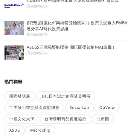
HDBank 取得越南歷來最大規模國際銀團社會貸款
2026/08/07
創智動能強化AI與經營雙軸競爭力 投資長受臺大EMBA
邀分享AI時代投資思維
2026/08/07
ASUSx三麗鷗耍酷聯萌 潮玩開學祭搶抱AI筆電！
2026/08/07
熱門標籤
國際發明展
JDIE日本設計創意暨發明展
世界發明智慧財產聯盟總會
SocialLab
OpView
中國文化大學
台灣發明商品促進協會
北市圖
ASUS
Microchip