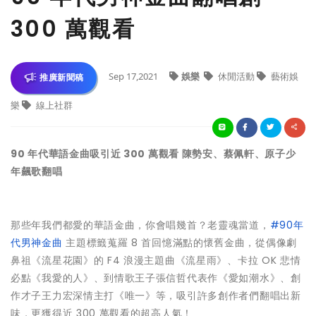
300 萬觀看
Sep 17,2021
娛樂
休閒活動
藝術娛
推廣新聞稿
樂
線上社群
90 年代華語金曲吸引近 300 萬觀看 陳勢安、蔡佩軒、原子少
年飆歌翻唱
那些年我們都愛的華語金曲，你會唱幾首？老靈魂當道，
#90年
代男神金曲
主題標籤蒐羅 8 首回憶滿點的懷舊金曲，從偶像劇
鼻祖《流星花園》的 F4 浪漫主題曲《流星雨》、卡拉 OK 悲情
必點《我愛的人》、到情歌王子張信哲代表作《愛如潮水》、創
作才子王力宏深情主打《唯一》等，吸引許多創作者們翻唱出新
味，更獲得近 300 萬觀看的超高人氣！