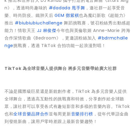
k 推出和世界百大 DJ R3hab 攜手打造的電音舞曲
《
Stars Alig
n》，透過時尚趣味的
#dadada 甩手舞
，邀社群一起享受音
樂、時尚防疫。鐵肺天后
GEM 鄧紫棋
也為魔幻新歌
《
超能力》
推出
#biubiubiuchallenge
舞蹈挑戰賽，號召粉絲秀出動感超
能力！情歌天王
JJ 林俊傑
今年也與英倫歌姬 Anne-Marie 跨海
合作深情歌曲
《
Bedroom》，更邀請粉絲加入
#bdrmchalle
nge
挑戰賽，透過 TikTok 合拍功能一起浪漫對唱！
TikTok 為全球音樂人提供舞台 將多元音樂帶給廣大社群
不論是國際級巨星還是新銳創作者，TikTok 為多元音樂人提供
全球舞台，透過高互動性的挑戰賽和特效，分享創作給全球聽
眾，讓社群可以享受各式有趣短影音和多樣的音樂內容。TikTok
也和
全球音樂品牌合作
並每周更新
音樂排行榜
，從年代華語金曲
到發燒新曲，讓用戶零時差跟上最新音樂趨勢！