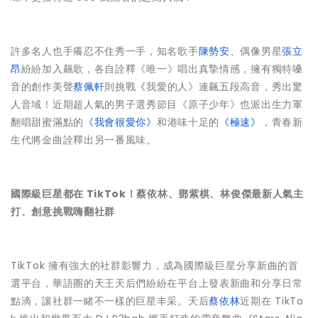
許多名人也手癢忍不住秀一手，知名歌手
陳勢安
、偶像男星
張立
昂
紛紛加入飆歌，各自詮釋《唯一》唱出真摯情感，擁有獨特嗓
音的創作美聲
蔡佩軒
則挑戰
《
我愛的人》連飆五段高音，秀出驚
人音域！近期超人氣的男子選秀節目《原子少年》也派出生力軍
翻唱甜蜜滿點的
《我會很愛你》
和港味十足的
《極速》
，青春新
生代將金曲詮釋出另一番風味。
國際級巨星都在 TikTok！蔡依林、鄧紫棋、林俊傑最新人氣主
打、創意挑戰嗨翻社群
TikTok 擁有強大的社群影響力，成為國際級巨星分享新曲的首
選平台，華語圈的天王天后們紛紛在平台上發表新曲和分享日常
點滴，讓社群一睹不一樣的巨星丰采。天后
蔡依林
近期在 TikTo