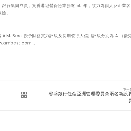
銀行集團成員，於香港經營保險業務逾 50 年，致力為個人及企業
保險。
 A.M. Best 授予財務實力評級及長期發行人信用評級分別為 A （優
w.ambest.com
。
下一
睿盛銀行任命亞洲管理委員會兩名新設