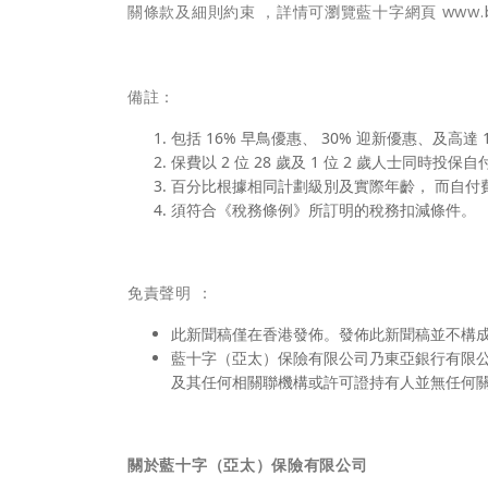
關條款及細則約束 ，詳情可瀏覽藍十字網頁
www.
備註：
包括 16% 早鳥優惠、 30% 迎新優惠、及高達
保費以 2 位 28 歲及 1 位 2 歲人士同時投保
百分比根據相同計劃級別及實際年齡， 而自付費為 H
須符合《稅務條例》所訂明的稅務扣減條件。
免責聲明 ：
此新聞稿僅在香港發佈。發佈此新聞稿並不構
藍十字（亞太）保險有限公司乃東亞銀行有限公司之子公司及東
及其任何相關聯機構或許可證持有人並無任何
關於藍十字（亞太）保險有限公司