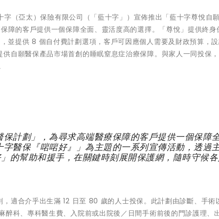
 - 藍十字（亞太）保險有限公司（「藍十字」）宣佈推出「藍十字尊悅自
療保障的客戶提供一個保障全面、靈活度高的選擇。「尊悅」提供終身
要保障項目，並提供 8 個自付費計劃選項，客戶可因應個人需要及財政預算，
提供自願醫保產品市場首創的睡眠窒息症治療保障。與家人一同投保，享
。
醫保計劃」，為尋求高端醫療保障的客戶提供一個保障
十字醫保『啱啱好』」為主題的一系列宣傳活動，透過
好」的幫助和援手，在關鍵時刻展開保護網，隨時守候各
適合介乎出生滿 12 日至 80 歲的人士投保。此計劃由診斷、手術
、麻醉科、專科醫生費、入院前或出院後／日間手術前後的門診護理、