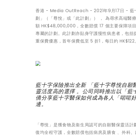
香港 -
Media OutReach
- 2021年9月17日
劃」（「尊悅」或「此計劃」） ， 為尋求高端醫
額 HK$48,000,000，全數賠償 17 個主
專屬的計劃。此計劃亦貼身守護慢性病患者，包括
重保費優惠，首年保費低至 5 折1，每日約 HK$122
藍十字保險推出全新 「藍十字尊悅自願
靈活度高的選擇 。公司同時推出以「藍
僑分享藍十字醫保如何成為各人「啱啱
邊。
「尊悅」是獲食物及衞生局認可的自願醫保靈活計劃，
復均全程守護，全數賠償包括病房及膳食 、外科