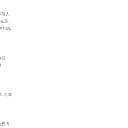
字個人
額充足、
務扣減
免找
適
% 迎新
動受有