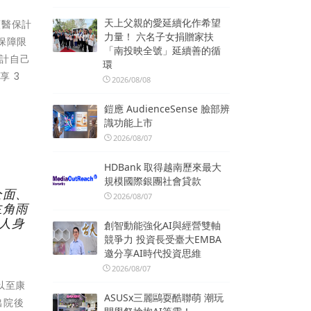
天上父親的愛延續化作希望
願醫保計
力量！ 六名子女捐贈家扶
保障限
「南投映全號」延續善的循
設計自己
環
 3
2026/08/08
鎧應 AudienceSense 臉部辨
識功能上市
2026/08/07
HDBank 取得越南歷來最大
規模國際銀團社會貸款
全面、
2026/08/07
主角雨
人身
創智動能強化AI與經營雙軸
競爭力 投資長受臺大EMBA
邀分享AI時代投資思維
2026/08/07
以至康
ASUSx三麗鷗耍酷聯萌 潮玩
出院後