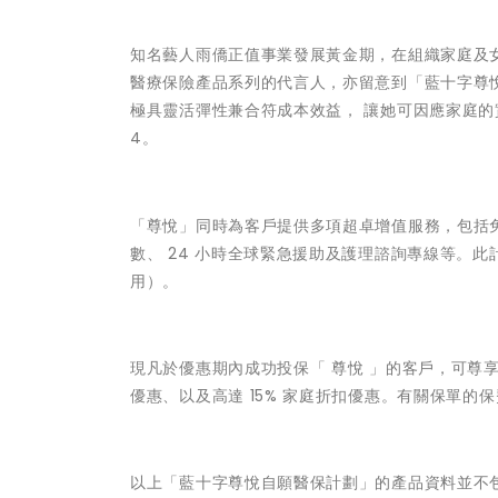
知名藝人雨僑正值事業發展黃金期，在組織家庭及
醫療保險產品系列的代言人，亦留意到「藍十字尊
極具靈活彈性兼合符成本效益， 讓她可因應家庭的
4。
「尊悅」同時為客戶提供多項超卓增值服務，包括
數、 24 小時全球緊急援助及護理諮詢專線等。此
用）。
現凡於優惠期內成功投保「 尊悅 」的客戶，可尊享 3
優惠、以及高達 15% 家庭折扣優惠。有關保單的
以上「藍十字尊悅自願醫保計劃」的產品資料並不