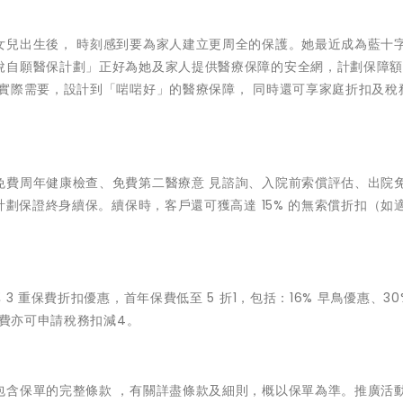
女兒出生後， 時刻感到要為家人建立更周全的保護。她最近成為藍十
悅自願醫保計劃」正好為她及家人提供醫療保障的安全網，計劃保障
實際需要，設計到「啱啱好」的醫療保障， 同時還可享家庭折扣及稅
免費周年健康檢查、免費第二醫療意 見諮詢、入院前索償評估、出院
計劃保證終身續保。續保時，客戶還可獲高達 15% 的無索償折扣（如
 重保費折扣優惠，首年保費低至 5 折1，包括：16% 早鳥優惠、30
保費亦可申請稅務扣減4。
包含保單的完整條款 ，有關詳盡條款及細則，概以保單為準。推廣活