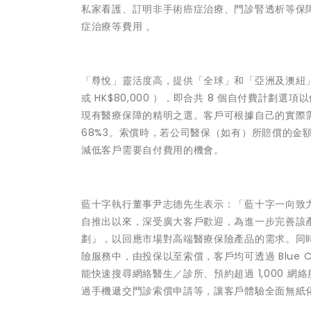
私家看護、訂明非手術癌症治療、門診腎透析等保
症治療等費用 。
「尊悅」靈活度高，提供「全球」和「亞洲及澳紐」 2 個保
或 HK$80,000 ），即合共 8 個自付費計
現有醫療保障的精明之選。客戶可根據自己的實際
68%3。索償時，若公司醫保（如有）所賠償的金
減低客戶需要自付費用的機會。
藍十字執行董事尹志德先生表示：「藍十字一向致
自推出以來，深受廣大客戶歡迎，為進一步完善該
劃』，以回應市場對高端醫療保險產品的需求。同
險服務中，由投保以至索償，客戶均可透過 Blue C
能快速搜尋網絡醫生／診所、預約超過 1,000 網
過手機遞交門診索償申請等，讓客戶體驗全面無紙