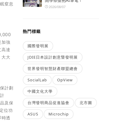
開學祭搶抱AI筆電！
睡眠窒息
2026/08/07
熱門標籤
,000
是加強
國際發明展
支高達
 大大
JDIE日本設計創意暨發明展
世界發明智慧財產聯盟總會
SocialLab
OpView
醫保計劃
中國文化大學
保計
台灣發明商品促進協會
北市圖
產品及保
 定位功
ASUS
Microchip
即時透