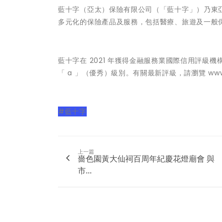
藍十字（亞太）保險有限公司（「藍十字」）乃東亞
多元化的保險產品及服務，包括醫療、旅遊及一般
藍十字在 2021 年獲得金融服務業國際信用評級機構
「 a 」（優秀）級別。有關最新評級，請瀏覽
ww
#藍十字
上一篇
嗇色園黃大仙祠百周年紀慶花燈廟會 與
市...