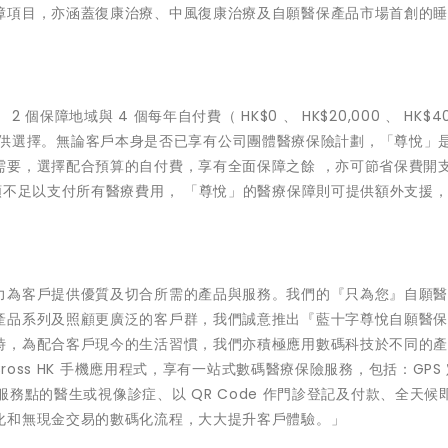
障項目，亦涵蓋復康治療、中風復康治療及自願醫保產品市場首創的
障地域與 4 個每年自付費（ HK$0 、 HK$20,000 、 HK$40
劃選項以供選擇。無論客戶本身是否已享有公司團體醫療保險計劃，「尊悅」
需要，選擇配合預算的自付費，享有全面保障之餘 ，亦可節省保費開
額不足以支付所有醫療費用， 「尊悅」的醫療保障則可提供額外支援，
力為客戶提供優質及切合所需的產品與服務。我們的『只為您』自願
產品系列及照顧更廣泛的客戶群，我們誠意推出『藍十字尊悅自願醫
時，為配合客戶現今的生活習慣，我們亦積極應用數碼科技於不同的
ross HK 手機應用程式，享有一站式數碼醫療保險服務，包括：GPS
絡服務點的醫生或視像診症、以 QR Code 作門診登記及付款、全天候
化和無現金交易的數碼化流程，大大提升客戶體驗。」