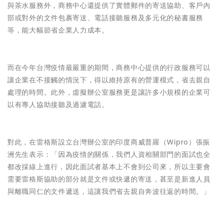
與茶水服務外，商務中心還提供了實體郵件的寄送協助、客戶內
部或對外的文件包裹寄送、電話接聽服務及多元化的秘書服務
等，能大幅節省企業人力成本。
而在今年台灣疫情最嚴重的期間，商務中心提供的行政服務可以
讓企業在不接觸的情況下，得以維持原有的營運模式，省去親自
處理的時間。此外，虛擬辦公室服務更是讓許多小規模的企業可
以有專人協助接聽及過濾電話。
對此，在雷格斯設立台灣辦公室的印度商威普羅（Wipro）張振
洲先生表示：「因為疫情的關係，我們人資相關部門的面試也全
都改採線上進行，因此面試者基本上不會到公司來，所以主要會
需要雷格斯協助的部分就是文件或快遞的寄送，甚至是新進人員
與離職同仁的文件遞送，這讓我們省去親自奔波往返的時間。」