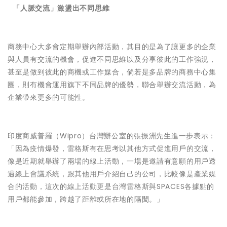

「人脈交流」激盪出不同思維
商務中心大多會定期舉辦內部活動，其目的是為了讓更多的企業
與人員有交流的機會，促進不同思維以及分享彼此的工作強況，
甚至是做到彼此的商機或工作媒合，倘若是多品牌的商務中心集
團，則有機會運用旗下不同品牌的優勢，聯合舉辦交流活動，為
企業帶來更多的可能性。
印度商威普羅（Wipro）台灣辦公室的張振洲先生進一步表示：
「因為疫情爆發，雷格斯有在思考以其他方式促進用戶的交流，
像是近期就舉辦了兩場的線上活動，一場是邀請有意願的用戶透
過線上會議系統，跟其他用戶介紹自己的公司，比較像是產業媒
合的活動，這次的線上活動更是台灣雷格斯與SPACES各據點的
用戶都能參加，跨越了距離或所在地的隔閡。」