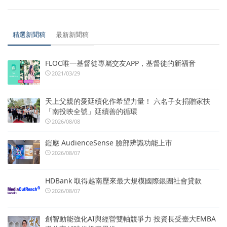
精選新聞稿
最新新聞稿
FLOC唯一基督徒專屬交友APP，基督徒的新福音
2021/03/29
天上父親的愛延續化作希望力量！ 六名子女捐贈家扶
「南投映全號」延續善的循環
2026/08/08
鎧應 AudienceSense 臉部辨識功能上市
2026/08/07
HDBank 取得越南歷來最大規模國際銀團社會貸款
2026/08/07
創智動能強化AI與經營雙軸競爭力 投資長受臺大EMBA