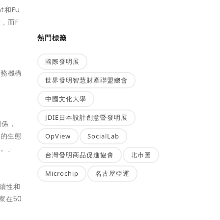
t和Fu
驗，而F
熱門標籤
國際發明展
服務機構
世界發明智慧財產聯盟總會
中國文化大學
JDIE日本設計創意暨發明展
關係，
化的生態
OpView
SocialLab
係。」
台灣發明商品促進協會
北市圖
Microchip
名古屋亞運
續性和
家在50