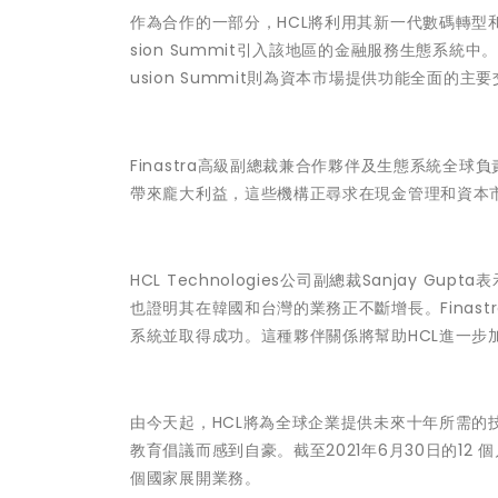
作為合作的一部分，HCL將利用其新一代數碼轉型和服務能力
sion Summit引入該地區的金融服務生態系統中。
usion Summit則為資本市場提供功能全面的主
Finastra高級副總裁兼合作夥伴及生態系統全球負
帶來龐大利益，這些機構正尋求在現金管理和資本
HCL Technologies公司副總裁Sanjay G
也證明其在韓國和台灣的業務正不斷增長。Finas
系統並取得成功。這種夥伴關係將幫助HCL進一步加
由今天起，HCL將為全球企業提供未來十年所需的
教育倡議而感到自豪。截至2021年6月30日的12 個月
個國家展開業務。