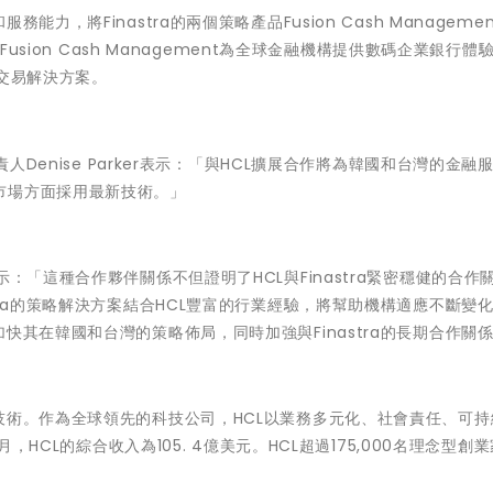
，將Finastra的兩個策略產品Fusion Cash Managemen
Fusion Cash Management為全球金融機構提供數碼企業銀行體
要交易解決方案。
責人Denise Parker表示：「與HCL擴展合作將為韓國和台灣的金融
市場方面採用最新技術。」
upta表示：「這種合作夥伴關係不但證明了HCL與Finastra緊密穩健的合作
tra的策略解決方案結合HCL豐富的行業經驗，將幫助機構適應不斷變
快其在韓國和台灣的策略佈局，同時加強與Finastra的長期合作關
技術。作為全球領先的科技公司，HCL以業務多元化、社會責任、可持
，HCL的綜合收入為105. 4億美元。HCL超過175,000名理念型創業