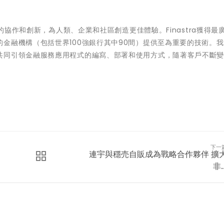
域的協作和創新，為人類、企業和社區創造更佳體驗。Finastra獲得最
金融機構（包括世界100強銀行其中90間）提供至為重要的技術。
共同引領金融服務應用程式的編寫、部署和使用方式，隨著客戶不斷
下一
連宇與穩売自販成為戰略合作夥伴 擴
非..