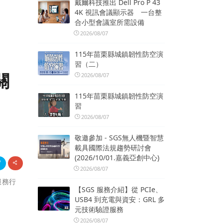
戴爾科技推出 Dell Pro P 43
4K 視訊會議顯示器 一台整
合小型會議室所需設備
2026/08/07
115年苗栗縣城鎮韌性防空演
習（二）
關
2026/08/07
115年苗栗縣城鎮韌性防空演
習
2026/08/07
敬邀參加 - SGS無人機暨智慧
載具國際法規趨勢研討會
(2026/10/01.嘉義亞創中心)
2026/08/07
服務行
【SGS 服務介紹】從 PCIe、
USB4 到充電與資安：GRL 多
元技術驗證服務
2026/08/07