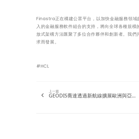
Finastra正在構建公眾平台，以加快金融服務領
入的金融服務軟件組合的支持，將向全球各種規模的
放式架構方法匯聚了多位合作夥伴和創新者。我們
求而發展。
#HCL
上一篇
GEODIS喬達透過新航線擴展歐洲與亞...