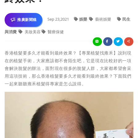
Sep 23,2021
娛樂
藝術娛樂
民生
推廣新聞稿
與消費
美妝美容
醫療保健
香港植髮要多久才能看到最終效果？【專業植髮找雍禾】說到現
在的植髮手術，大家應該都不會陌生吧，它是現在比較好的一項
會解決脫髮的辦法，面對現在很多的脫髮人群，大家都希望會采
用這項技術，那么香港植髮要多久才能看到最終效果？下面我們
一起來聽聽雍禾植髮得專家是怎么說得。