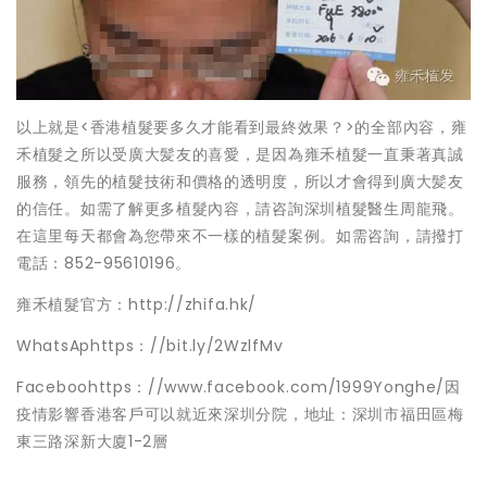
以上就是<香港植髮要多久才能看到最終效果？>的全部內容，雍
禾植髮之所以受廣大髪友的喜愛，是因為雍禾植髮一直秉著真誠
服務，領先的植髮技術和價格的透明度，所以才會得到廣大髪友
的信任。如需了解更多植髮內容，請咨詢深圳植髮醫生周龍飛。
在這里每天都會為您帶來不一樣的植髮案例。如需咨詢，請撥打
電話：852-95610196。
雍禾植髮官方：http://zhifa.hk/
WhatsAphttps：//bit.ly/2WzlfMv
Faceboohttps：//www.facebook.com/1999Yonghe/因
疫情影響香港客戶可以就近來深圳分院，地址：深圳市福田區梅
東三路深新大廈1-2層