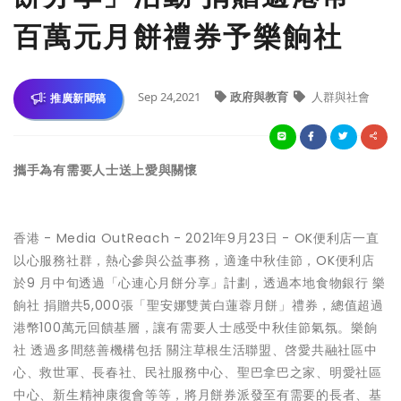
百萬元月餅禮券予樂餉社
Sep 24,2021
政府與教育
人群與社會
推廣新聞稿
攜手為有需要人士送上愛與關懷
香港 -
Media OutReach
- 2021年9月23日 -
OK便利店
一直
以心服務社群，熱心參與公益事務，適逢中秋佳節，
OK便利店
於9 月中旬透過「
心連心月餅分享
」
計劃
，透過本地食物銀行
樂
餉社
捐贈共
5,000張「聖安娜雙黃白蓮蓉月餅」禮券
，總值
超過
港幣100萬元
回饋基層，讓有需要人士感受中秋佳節氣氛。
樂餉
社
透過多間慈善機構包括 關注草根生活聯盟、啓愛共融社區中
心、救世軍、長春社、民社服務中心、聖巴拿巴之家、明愛社區
中心、新生精神康復會等等，將月餅券派發至有需要的長者、基