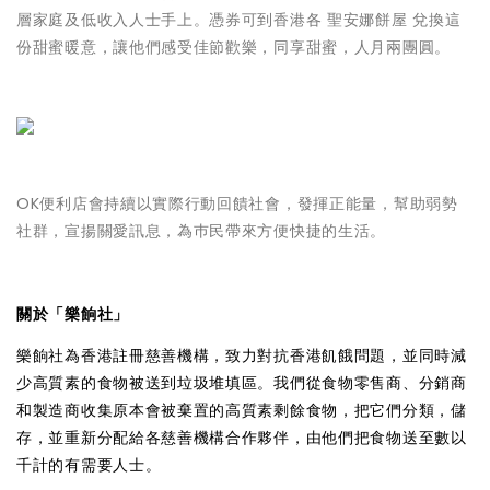
層家庭及低收入人士手上。憑券可到香港各 聖安娜餅屋
兌換這
份甜蜜暖意，讓他們感受佳節歡樂，同享甜蜜，人月兩團圓。
OK便利店
會持續以實際行動回饋社會，發揮正能量，幫助弱勢
社群，宣揚關愛訊息，為巿民帶來方便快捷的生活。
關於「樂餉社」
樂餉社為香港註冊慈善機構，致力對抗香港飢餓問題，並同時減
少高質素的食物被送到垃圾堆填區。我們從食物零售商、分銷商
和製造商收集原本會被棄置的高質素剩餘食物，把它們分類，儲
存，並重新分配給各慈善機構合作夥伴，由他們把食物送至數以
千計的有需要人士。