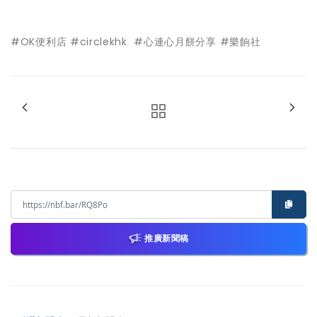
#OK便利店 #circlekhk #心連心月餅分享 #樂餉社
推廣新聞稿