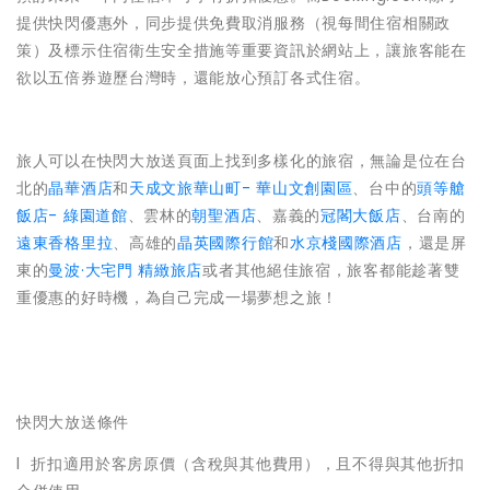
提供快閃優惠外，同步提供免費取消服務（視每間住宿相關政
策）及標示住宿衛生安全措施等重要資訊於網站上，讓旅客能在
欲以五倍券遊歷台灣時，還能放心預訂各式住宿。
旅人可以在快閃大放送頁面上找到多樣化的旅宿，無論是位在台
北的
晶華酒店
和
天成文旅華山町- 華山文創園區
、台中的
頭等艙
飯店- 綠園道館
、雲林的
朝聖酒店
、嘉義的
冠閣大飯店
、台南的
遠東香格里拉
、高雄的
晶英國際行館
和
水京棧國際酒店
，還是屏
東的
曼波·大宅門 精緻旅店
或者其他絕佳旅宿，旅客都能趁著雙
重優惠的好時機，為自己完成一場夢想之旅！
快閃大放送條件
l 折扣適用於客房原價（含稅與其他費用），且不得與其他折扣