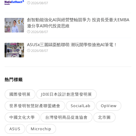
2026/08/07
創智動能強化AI與經營雙軸競爭力 投資長受臺大EMBA
邀分享AI時代投資思維
2026/08/07
ASUSx三麗鷗耍酷聯萌 潮玩開學祭搶抱AI筆電！
2026/08/07
熱門標籤
國際發明展
JDIE日本設計創意暨發明展
世界發明智慧財產聯盟總會
SocialLab
OpView
中國文化大學
台灣發明商品促進協會
北市圖
ASUS
Microchip