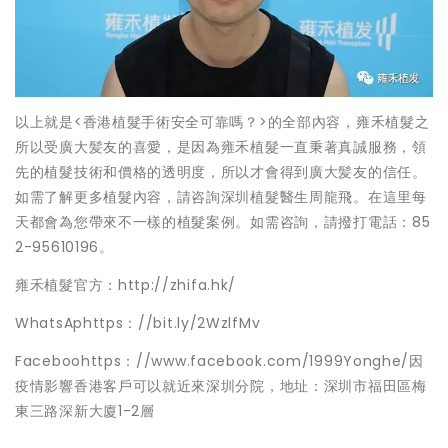
以上就是<香港植髮手術安全可靠嗎？>的全部內容，雍禾植髮之
所以受廣大髪友的喜愛，是因為雍禾植髮一直秉著真誠服務，領
先的植髮技術和價格的透明度，所以才會得到廣大髪友的信任。
如需了解更多植髮內容，請咨詢深圳植髮醫生周龍飛。在這里每
天都會為您帶來不一樣的植髮案例。如需咨詢，請撥打電話：85
2-95610196。
雍禾植髮官方：http://zhifa.hk/
WhatsAphttps：//bit.ly/2WzlfMv
Faceboohttps：//www.facebook.com/1999Yonghe/因
疫情影響香港客戶可以就近來深圳分院，地址：深圳市福田區梅
東三路深新大廈1-2層