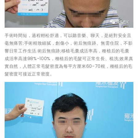
手術時間短，過程輕松舒適，可以聽音樂、聊天，是絕對安全且
毫無痛苦;手術精致細膩，創傷小，術后無痕跡。無需住院，不影
響日常工作生活.術后無痕跡;移植毛囊成活率高，種植后的毛囊
成活率高達98%-100%，種植后的毛髮可正常生長、梳洗;效果真
實自然，人體正常毛髮密度為每平方厘米60-70根，種植后的毛
髮密度可接近正常密度。