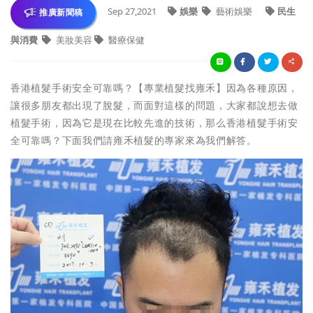
Sep 27,2021
娛樂
藝術娛樂
民生
推廣新聞稿
與消費
美妝美容
醫療保健
香港植髮手術安全可靠嗎？【專業植髮找雍禾】因為各種原因，
讓很多朋友都出現了脫髮，而面對這樣的問題，大家都說想去做
植髮手術，因為它是現在比較先進的技術，那么香港植髮手術安
全可靠嗎？下面我們請雍禾植髮的專家來為我們解答。