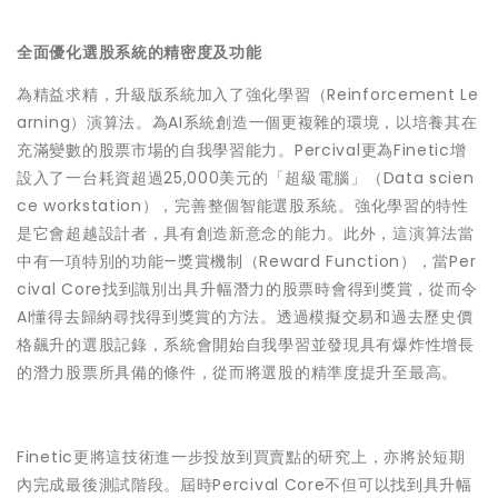
全面優化選股系統的精密度及功能
為精益求精，升級版系統加入了強化學習（Reinforcement Le
arning）演算法。為AI系統創造一個更複雜的環境，以培養其在
充滿變數的股票市場的自我學習能力。Percival更為Finetic增
設入了一台耗資超過25,000美元的「超級電腦」（Data scien
ce workstation），完善整個智能選股系統。強化學習的特性
是它會超越設計者，具有創造新意念的能力。此外，這演算法當
中有一項特別的功能—獎賞機制（Reward Function），當Per
cival Core找到識別出具升幅潛力的股票時會得到獎賞，從而令
AI懂得去歸納尋找得到獎賞的方法。透過模擬交易和過去歷史價
格飆升的選股記錄，系統會開始自我學習並發現具有爆炸性增長
的潛力股票所具備的條件，從而將選股的精準度提升至最高。
Finetic更將這技術進一步投放到買賣點的研究上，亦將於短期
內完成最後測試階段。屆時Percival Core不但可以找到具升幅