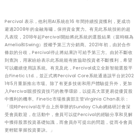
Percival 表示，他利用AI系統在16 年間持續投資獲利，更成功
避過2008年的金融海嘯，保持資金實力。有見此系統技術的超
凡表現，2018年起Percival開始將此系統的選股結果（當時稱為
Amelia和Swing）授權予第三方分銷商。2021年初，由於合作
條款的分歧，Percival停止將結果許可給予第三方。由於不斷收
到查詢，用家紛紛表示此系統能有效協助投資者不斷獲利，希望
可以繼續使用該系統。有見及此，Percival成立全新智能選股平
台Finetic Ltd.，並正式將Percival Core系統通過該平台於202
1年5月重新推出市場。除了有更多技術和用戶體驗提升外，更加
入Percival親授投資技巧的教學環節，以提高大眾更易從優質股
中獲利的機率。Finetic市場推廣部主管Virginia Chan表示：
「現時Percival在平台上所舉辦的Sunday Club網絡研討會深
受會員歡迎，在活動中，會員可以從Percival的經驗分享和見解
中獲得股票投資基礎知識，而會員亦可提出的問題，從而令會員
更輕鬆掌握投資要訣。」