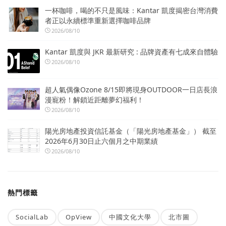
一杯咖啡，喝的不只是風味：Kantar 凱度揭密台灣消費
者正以永續標準重新選擇咖啡品牌
2026/08/10
Kantar 凱度與 JKR 最新研究 : 品牌資產有七成來自體驗
2026/08/10
超人氣偶像Ozone 8/15即將現身OUTDOOR一日店長浪
漫寵粉！解鎖近距離夢幻福利！
2026/08/10
陽光房地產投資信託基金（「陽光房地產基金」） 截至
2026年6月30日止六個月之中期業績
2026/08/10
熱門標籤
SocialLab
OpView
中國文化大學
北市圖