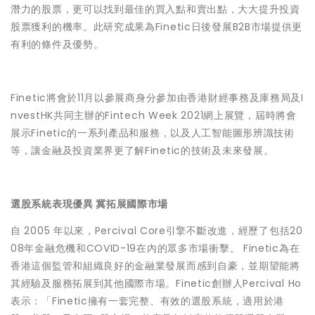
潛力的股票，更可以找到最佳的買入點和賣出點，大大提升投資
股票獲利的機率。此研究成果為Finetic日後發展B2B市場提供更
有利的條件及優勢。
Finetic將會於11月以參展商身分參加由香港財經事務及庫務局及I
nvestHK共同主辦的Fintech Week 2021網上展覽，屆時將會
展示Finetic的一系列產品和服務，以及人工智能圖形辨識技術
等，讓金融及投資業界更了解Finetic的技術及未來發展。
選股系統表現優異 冀拓展國際市場
自 2005 年以來，Percival Core引擎不斷改進，經歷了包括20
08年金融危機和COVID-19在內的眾多市場衝擊。 Finetic為在
香港這個監管和組織良好的金融業發展而感到自豪，並期望能將
其經驗及服務拓展到其他國際市場。Finetic創辦人Percival Ho
表示：「Finetic擁有一套完整、有效的選股系統，適用於港