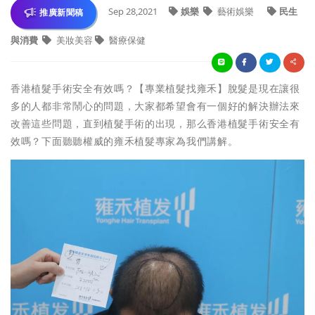
Sep 28,2021
娛樂
藝術娛樂
民生
推廣新聞稿
與消費
美妝美容
醫療保健
香港植髮手術安全有效嗎？【專業植髮找雍禾】脫髮是現在讓很
多的人都非常鬧心的問題，大家都希望會有一個好的解決辦法來
改善這些問題，直到植髮手術的出現，那么香港植髮手術安全有
效嗎？下面聽聽權威的雍禾植髮專家為我們講解。