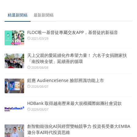
精選新聞稿
最新新聞稿
FLOC唯一基督徒專屬交友APP，基督徒的新福音
2021/03/29
天上父親的愛延續化作希望力量！ 六名子女捐贈家扶
「南投映全號」延續善的循環
2026/08/08
鎧應 AudienceSense 臉部辨識功能上市
2026/08/07
HDBank 取得越南歷來最大規模國際銀團社會貸款
2026/08/07
創智動能強化AI與經營雙軸競爭力 投資長受臺大EMBA
邀分享AI時代投資思維