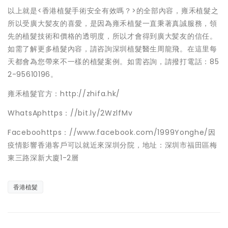
以上就是<香港植髮手術安全有效嗎？>的全部內容，雍禾植髮之
所以受廣大髪友的喜愛，是因為雍禾植髮一直秉著真誠服務，領
先的植髮技術和價格的透明度，所以才會得到廣大髪友的信任。
如需了解更多植髮內容，請咨詢深圳植髮醫生周龍飛。在這里每
天都會為您帶來不一樣的植髮案例。如需咨詢，請撥打電話：85
2-95610196。
雍禾植髮官方：http://zhifa.hk/
WhatsAphttps：//bit.ly/2WzlfMv
Faceboohttps：//www.facebook.com/1999Yonghe/因
疫情影響香港客戶可以就近來深圳分院，地址：深圳市福田區梅
東三路深新大廈1-2層
香港植髮