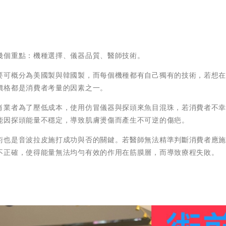
幾個重點：機種選擇、儀器品質、醫師技術。
要可概分為美國製與韓國製，而每個機種都有自己獨有的技術，若想
價格都是消費者考量的因素之一。
肖業者為了壓低成本，使用仿冒儀器與探頭來魚目混珠，若消費者不
能因探頭能量不穩定，導致肌膚燙傷而產生不可逆的傷疤。
術也是音波拉皮施打成功與否的關鍵。若醫師無法精準判斷消費者應
不正確，使得能量無法均勻有效的作用在筋膜層，而導致療程失敗。