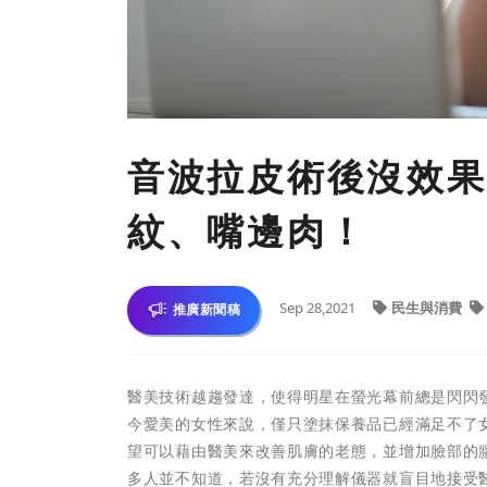
音波拉皮術後沒效果
紋、嘴邊肉！
Sep 28,2021
民生與消費
推廣新聞稿
醫美技術越趨發達，使得明星在螢光幕前總是閃閃
今愛美的女性來說，僅只塗抹保養品已經滿足不了
望可以藉由醫美來改善肌膚的老態，並增加臉部的
多人並不知道，若沒有充分理解儀器就盲目地接受