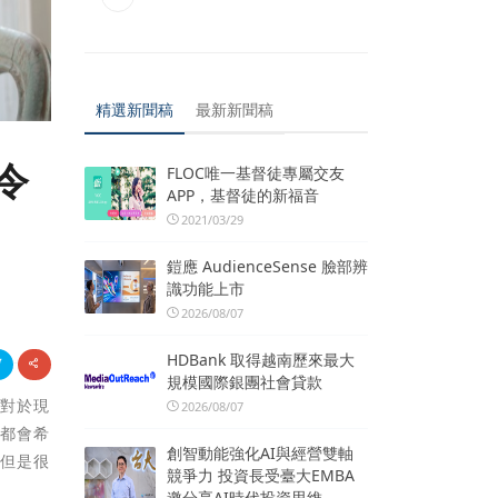
精選新聞稿
最新新聞稿
令
FLOC唯一基督徒專屬交友
APP，基督徒的新福音
2021/03/29
鎧應 AudienceSense 臉部辨
識功能上市
2026/08/07
HDBank 取得越南歷來最大
規模國際銀團社會貸款
。對於現
2026/08/07
人都會希
創智動能強化AI與經營雙軸
。但是很
競爭力 投資長受臺大EMBA
邀分享AI時代投資思維