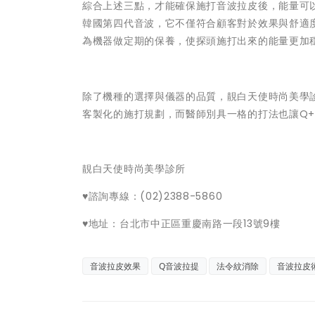
綜合上述三點，才能確保施打音波拉皮後，能量可
韓國第四代音波，它不僅符合顧客對於效果與舒適
為機器做定期的保養，使探頭施打出來的能量更加
除了機種的選擇與儀器的品質，靚白天使時尚美學
客製化的施打規劃，而醫師別具一格的打法也讓Q
靚白天使時尚美學診所
♥諮詢專線：(02)2388-5860
♥地址：台北市中正區重慶南路一段13號9樓
音波拉皮效果
Q音波拉提
法令紋消除
音波拉皮