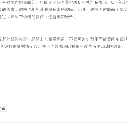
以有效地作用在臉部。靚白天使時尚美學診所的執行長表示，Q+音波
度的需求，價格也相對其他機種來得親民。此外，靚白天使時尚美學
穩定，醫師在儀器的操作上也會更加安全。
診所的醫師在施打經驗上也相當豐富，不僅可以針對不同膚質的年齡
+音波拉提針對法令紋、雙下巴與嘴邊肉拉提的改善有更加成的效果。
術後