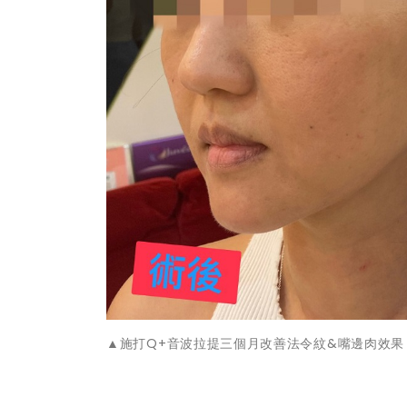
▲施打Q+音波拉提三個月改善法令紋&嘴邊肉效果