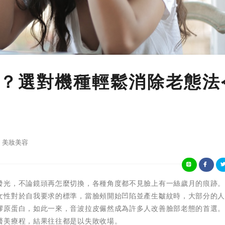
？選對機種輕鬆消除老態法
美妝美容
發光，不論鏡頭再怎麼切換，各種角度都不見臉上有一絲歲月的痕跡
女性對於自我要求的標準，當臉頰開始凹陷並產生皺紋時，大部分的
膠原蛋白，如此一來，音波拉皮儼然成為許多人改善臉部老態的首選
醫美療程，結果往往都是以失敗收場。