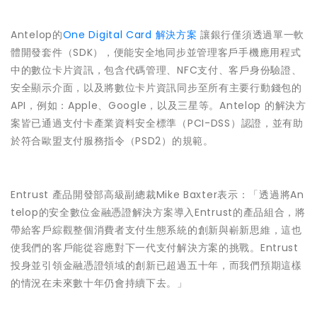
Antelop的
One Digital Card 解決方案
讓銀行僅須透過單一軟
體開發套件（SDK），便能安全地同步並管理客戶手機應用程式
中的數位卡片資訊，包含代碼管理、NFC支付、客戶身份驗證、
安全顯示介面，以及將數位卡片資訊同步至所有主要行動錢包的
API，例如：Apple、Google，以及三星等。Antelop 的解決方
案皆已通過支付卡產業資料安全標準（PCI-DSS）認證，並有助
於符合歐盟支付服務指令（PSD2）的規範。
Entrust 產品開發部高級副總裁Mike Baxter表示：「透過將An
telop的安全數位金融憑證解決方案導入Entrust的產品組合，將
帶給客戶綜觀整個消費者支付生態系統的創新與嶄新思維，這也
使我們的客戶能從容應對下一代支付解決方案的挑戰。Entrust
投身並引領金融憑證領域的創新已超過五十年，而我們預期這樣
的情況在未來數十年仍會持續下去。」