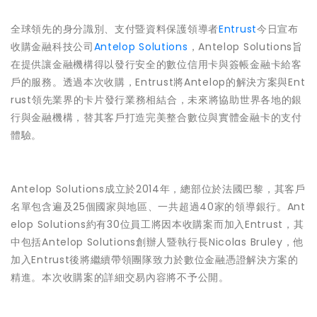
全球領先的身分識別、支付暨資料保護領導者
Entrust
今日宣布
收購金融科技公司
Antelop Solutions
，Antelop Solutions旨
在提供讓金融機構得以發行安全的數位信用卡與簽帳金融卡給客
戶的服務。透過本次收購，Entrust將Antelop的解決方案與Ent
rust領先業界的卡片發行業務相結合，未來將協助世界各地的銀
行與金融機構，替其客戶打造完美整合數位與實體金融卡的支付
體驗。
Antelop Solutions成立於2014年，總部位於法國巴黎，其客戶
名單包含遍及25個國家與地區、一共超過40家的領導銀行。Ant
elop Solutions約有30位員工將因本收購案而加入Entrust，其
中包括Antelop Solutions創辦人暨執行長Nicolas Bruley，他
加入Entrust後將繼續帶領團隊致力於數位金融憑證解決方案的
精進。本次收購案的詳細交易內容將不予公開。