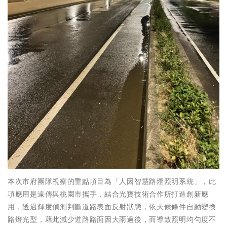
本次市府團隊視察的重點項目為「人因智慧路燈照明系統」，此
項應用是遠傳與桃園市攜手，結合光寶技術合作所打造創新應
用，透過輝度偵測判斷道路表面反射狀態，依天候條件自動變換
路燈光型，藉此減少道路路面因大雨過後，而導致照明均勻度不