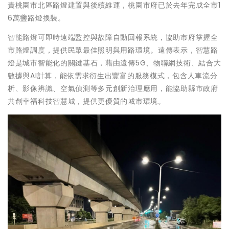
責桃園市北區路燈建置與後續維運，桃園市府已於去年完成全市1
6萬盞路燈換裝。
智能路燈可即時遠端監控與故障自動回報系統，協助市府掌握全
市路燈調度，提供民眾最佳照明與用路環境。遠傳表示，智慧路
燈是城市智能化的關鍵基石，藉由遠傳5G、物聯網技術、結合大
數據與AI計算，能依需求衍生出豐富的服務模式，包含人車流分
析、影像辨識、空氣偵測等多元創新治理應用，能協助縣市政府
共創幸福科技智慧城，提供更優質的城市環境。