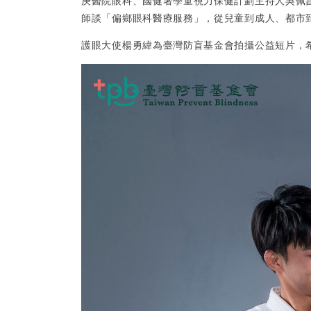
庚醫院眼科、國健署學童視力保健計劃主持人吳佩
師談「偏鄉眼科醫療服務」，從兒童到成人、都市
護眼大使楊勇緯為臺灣防盲基金會拍攝公益短片，