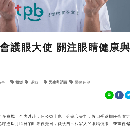
會護眼大使 關注眼睛健康
時事
娛樂
運動
民生與消費
醫療保健
了在賽場上全力以赴，在公益上也十分盡心盡力，近日受邀擔任臺灣
呼應10月14日的世界視覺日，愛護自己和家人的眼睛健康，並重視