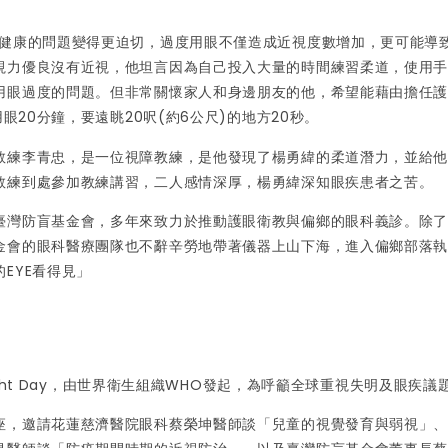
睛健康的問題變得更迫切，過度用眼不僅造成近視度數增加，更可能導
視力優良沒有近視，他坦言因為自己投入大量的時間練習柔道，使用
用眼過度的問題。但非常關懷家人和身邊朋友的他，希望能藉由擔任
眼20分鐘，要遠眺20呎(約6公尺)的地方20秒。
教練李青忠，是一位視障教練，是他發現了楊勇緯的柔道潛力，並給
教練到處參加教練講習，二人感情深厚，楊勇緯深知眼疾患者之苦。
臺灣防盲基金會，多年來致力於推動護眼衛教與偏鄉的眼科義診。除
金會的眼科醫療團隊也不辭辛勞地帶著儀器上山下海，進入偏鄉部落
EYE看得見」
ight Day，由世界衛生組織WHO發起，為呼籲全球重視失明及眼疾議
座，邀請花蓮慈濟醫院眼科蔡榮坤醫師談「兒童的視覺發育與弱視」