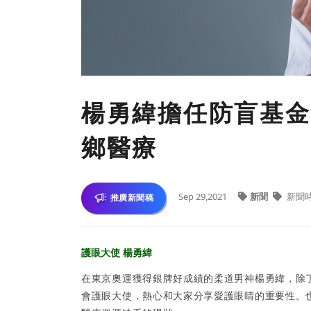
楊勇緯擔任防盲基金
鄉醫療
Sep 29,2021
新聞
新聞
推廣新聞稿
護眼大使 楊勇緯
在東京奧運獲得銀牌好成績的柔道男神楊勇緯，除
會護眼大使，熱心和大家分享愛護眼睛的重要性。也