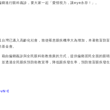
鄉進行眼科義診，要大家一起「愛惜視力，讓eye永存！」。
且台灣已邁入高齡化社會，致使罹患眼疾機率大為增加，本著救盲防
防基金會。
標，藉由偏鄉義診與全民眼科衛教推廣的方式，提供偏鄉居民全面的眼
。並透過全民眼疾預防衛教宣導，降低眼疾發生率，預防致盲眼疾發
pvN-E