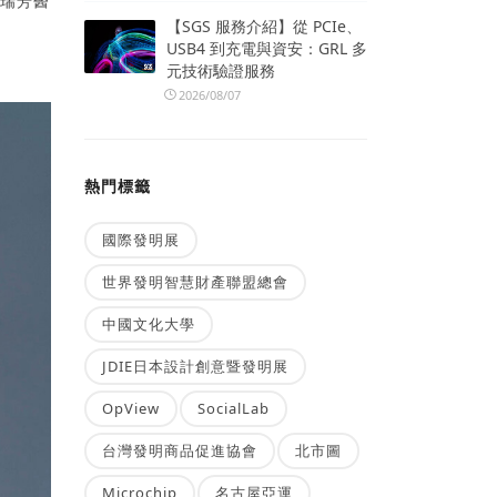
蔡瑞芳醫
【SGS 服務介紹】從 PCIe、
USB4 到充電與資安：GRL 多
元技術驗證服務
2026/08/07
熱門標籤
國際發明展
世界發明智慧財產聯盟總會
中國文化大學
JDIE日本設計創意暨發明展
OpView
SocialLab
台灣發明商品促進協會
北市圖
Microchip
名古屋亞運