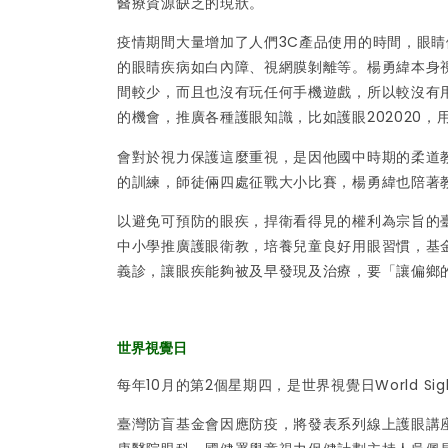
醫療資源缺乏的現狀。
疫情期間大量增加了人們3C產品使用的時間，眼
的眼睛疾病如白內障、視網膜剝離等。楊勇緯本身
間較少，而且也沒有玩任何手機遊戲，所以較沒有
的機會，推廣各種護眼知識，比如護眼202020，用
會對於視力保護這麼重視，是因他國中時期的柔道
的訓練，師徒倆四處征戰大小比賽，楊勇緯也陪著
以避免可預防的眼疾，捍衛看得見的權利為宗旨的
中小學推廣護眼衛教，培養兒童良好用眼習慣，基
義診，讓眼疾能夠被及早發現及治療，要「讓偏鄉的
世界視覺日
每年10月的第2個星期四，是世界視覺日World S
臺灣防盲基金會因應防疫，將發表系列線上護眼講