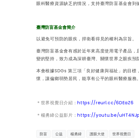
眼科醫療資源缺乏的情況，支持臺灣防盲基金會到偏
臺灣防盲基金會簡介
以避免可預防的眼疾，捍衛看得見的權利為宗旨。
臺灣防盲基金會有感於近年來高度使用電子產品，
變的堅持，致力成為深耕臺灣、關懷世界之眼疾預
本會根據SDGs 第三項「良好健康與福祉」的目
懷，讓偏鄉弱勢居民，能享有公平的眼科醫療服務
＊世界視覺日介紹：
https://reurl.cc/6DEaZ6
＊楊勇緯公益影片：
https://youtu.be/uHT4NJ
防盲
公益
楊勇緯
護眼大使
世界視覺日