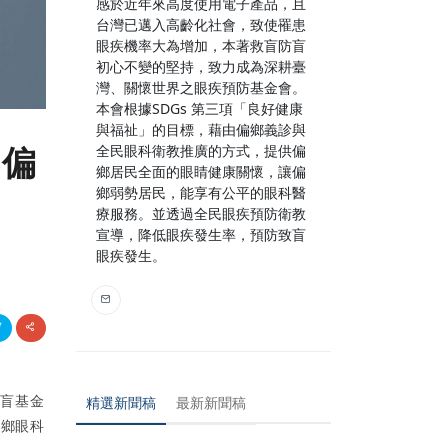
感於近年來高度使用電子產品，且
台灣已邁入高齡化社會，致使罹患
眼疾機率大為增加，本著救盲防盲
初心不變的堅持，致力成為深耕臺
灣、關懷世界之眼疾預防基金會。
本會根據SDGs 第三項「良好健康
與福祉」的目標，藉由偏鄉義診與
與偏
全民眼科衛教推廣的方式，提供偏
鄉居民全面的眼睛健康關懷，讓偏
鄉弱勢居民，能享有公平的眼科醫
療服務。並透過全民眼疾預防衛教
宣導，降低眼疾發生率，預防致盲
眼疾發生。
防盲基金
精選新聞稿
最新新聞稿
偏鄉眼科