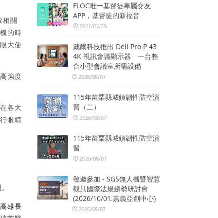
FLOC唯一基督徒專屬交友
APP，基督徒的新福音
致相關
2021/03/29
手機的時
護眼大使
戴爾科技推出 Dell Pro P 43
4K 視訊會議顯示器 一台整
合小型會議室所需設備
他高強度
2026/08/07
115年苗栗縣城鎮韌性防空演
習（二）
了在各大
2026/08/07
執行眼睛
115年苗栗縣城鎮韌性防空演
習
2026/08/07
敬邀參加 - SGS無人機暨智慧
題。
載具國際法規趨勢研討會
(2026/10/01.嘉義亞創中心)
、高雄長
2026/08/07