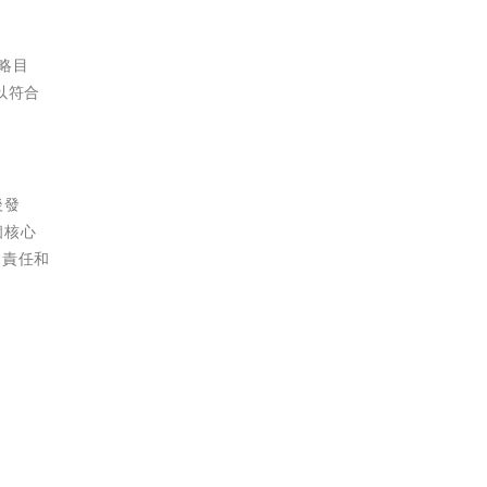
略目
以符合
後發
個核心
會責任和