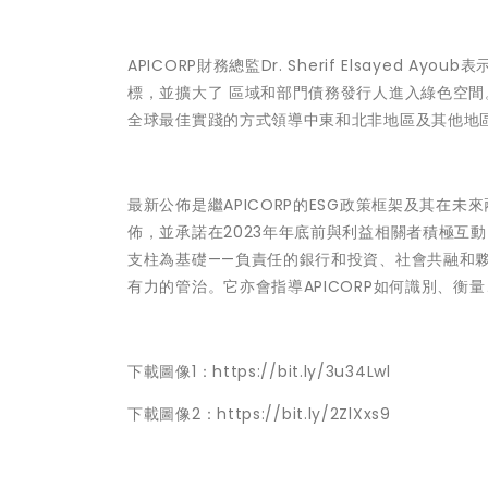
APICORP財務總監Dr. Sherif Elsayed Ayoub表
標，並擴大了 區域和部門債務發行人進入綠色空間
全球最佳實踐的方式領導中東和北非地區及其他地
最新公佈是繼APICORP的ESG政策框架及其在
佈，並承諾在2023年年底前與利益相關者積極互動
支柱為基礎——負責任的銀行和投資、社會共融和夥伴
有力的管治。它亦會指導APICORP如何識別、衡
下載圖像1：
https://bit.ly/3u34Lwl
下載圖像2：
https://bit.ly/2ZlXxs9