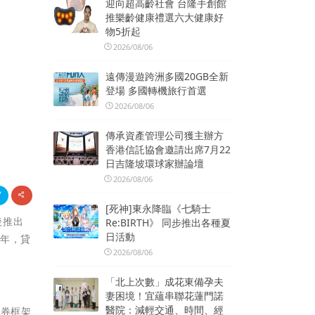
迎向超高齡社會 台隆手創館
推樂齡健康禮選六大健康好
物5折起
2026/08/06
遠傳漫遊跨洲多國20GB全新
登場 多國轉機旅行首選
2026/08/06
傳承資產管理公司獲主辦方
香港信託協會邀請出席7月22
日吉隆坡環球家辦論壇
2026/08/06
[死神]東永降臨《七騎士
批後推出
Re:BIRTH》 同步推出各種夏
日活動
0年，貸
2026/08/06
「北上次數」成花東備孕夫
妻困境！宜蘊串聯花蓮門諾
醫院：減輕交通、時間、經
債券框架