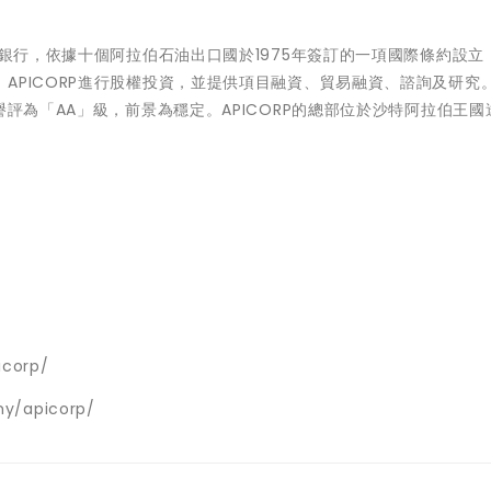
發銀行，依據十個阿拉伯石油出口國於1975年簽訂的一項國際條約設立
PICORP進行股權投資，並提供項目融資、貿易融資、諮詢及研究。A
譽評為「AA」級，前景為穩定。APICORP的總部位於沙特阿拉伯王國
icorp/
ny/apicorp/