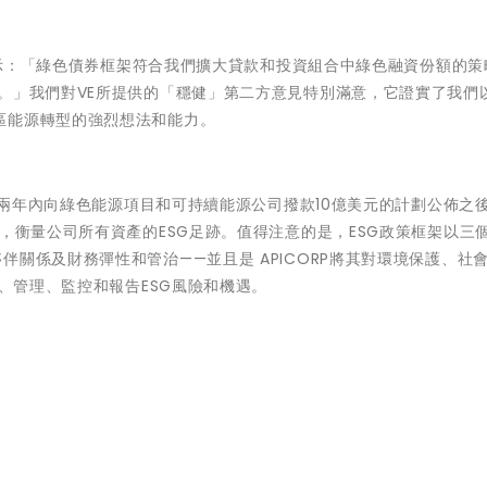
示
：「綠色債券框架符合我們擴大貸款和投資組合中綠色融資份額的策
。」我們對VE所提供的「穩健」第二方意見特別滿意，它證實了我們
區能源轉型的強烈想法和能力。
未來兩年內向綠色能源項目和可持續能源公司撥款10億美元的計劃公佈之
，衡量公司所有資產的ESG足跡。值得注意的是，ESG政策框架以三
關係及財務彈性和管治——並且是 APICORP將其對環境保護、社
量、管理、監控和報告ESG風險和機遇。