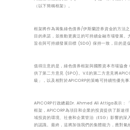
（以下簡稱框架）。
框架將作為籌集綠色債券/伊斯蘭證券資金的方法之
目的承諾，並推動更廣泛的可持續金融市場發展。尤
旨在與可持續發展目標 (SDG) 保持一致，目的
值得注意的是，綠色債券框架與國際資本市場協會 (IC
供了第二方意見 (SPO)。V.E的第二方意見將A
級」，以及相對於APICORP的策略可持續性優先
APICORP行政總裁Dr. Ahmed Ali Attiga表示
：
框架，APICORP為項目和企業的投資提供了新
域投資的環境、社會和企業管治（ESG）影響的深
的認識。最終，這將加強我們的集體能力，應對氣