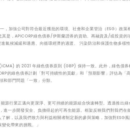
一，加強公司對符合最近獲批的環境、社會和企業管治（ESG）政策
其是，APICORP綠色債券/伊斯蘭證券的資助、再融資及/或投資的
是促進氣候減緩和適應、向循環經濟的過渡、 污染防治和保護生物多樣
MA) 的 2021 年綠色債券原則 (GBP) 保持一致。此外，綠色債
PICORP的綠色債券計劃「對可持續性的貢獻」和「預期影響」評估為「
事項和部門問題「一致」分類。
「能源行業正邁向更潔淨、更可持續的能源組合快速轉型。透過推出綠
途徑，進一步開發安全、負擔得起的可再生能源。框架反映我們對我們在
入了解，以及我們致力與利益相關者制定新的參與策略，加強對ESG風
候變化帶來的挑戰。」