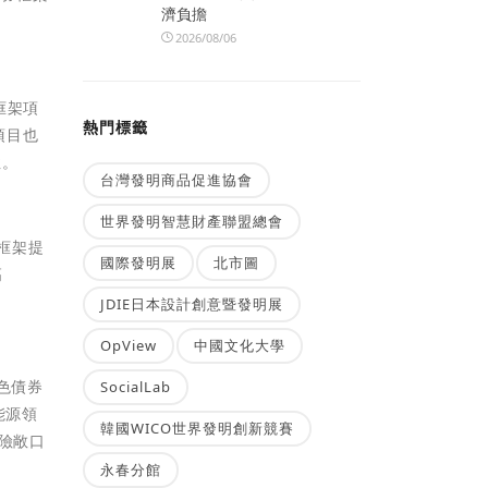
濟負擔
2026/08/06
框架項
熱門標籤
項目也
性。
台灣發明商品促進協會
世界發明智慧財產聯盟總會
券框架提
國際發明展
北市圖
高
JDIE日本設計創意暨發明展
OpView
中國文化大學
色債券
SocialLab
能源領
韓國WICO世界發明創新競賽
險敞口
永春分館