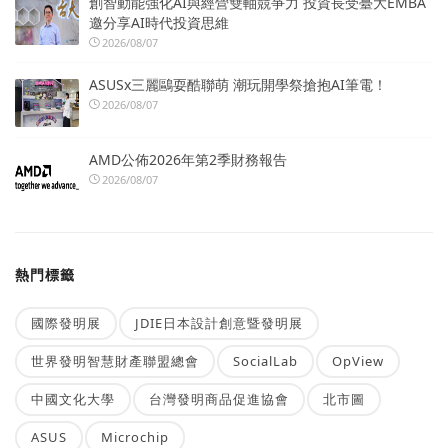
創智動能強化AI與經營雙軸競爭力 投資長受臺大EMBA
邀分享AI時代投資思維
2026/08/07
ASUSx三麗鷗耍酷聯萌 潮玩開學祭搶抱AI筆電！
2026/08/07
AMD公佈2026年第2季財務報告
2026/08/07
熱門標籤
國際發明展
JDIE日本設計創意暨發明展
世界發明智慧財產聯盟總會
SocialLab
OpView
中國文化大學
台灣發明商品促進協會
北市圖
ASUS
Microchip