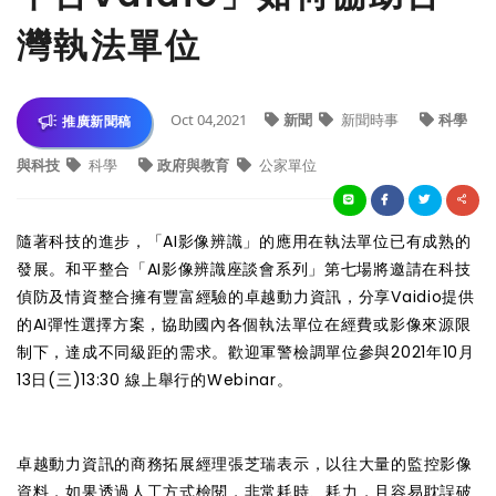
灣執法單位
Oct 04,2021
新聞
新聞時事
科學
推廣新聞稿
與科技
科學
政府與教育
公家單位
隨著科技的進步，「AI影像辨識」的應用在執法單位已有成熟的
發展。和平整合「AI影像辨識座談會系列」第七場將邀請在科技
偵防及情資整合擁有豐富經驗的卓越動力資訊，分享Vaidio提供
的AI彈性選擇方案，協助國內各個執法單位在經費或影像來源限
制下，達成不同級距的需求。歡迎軍警檢調單位參與2021年10月
13日(三)13:30 線上舉行的Webinar。
卓越動力資訊的商務拓展經理張芝瑞表示，以往大量的監控影像
資料，如果透過人工方式檢閱，非常耗時、耗力，且容易耽誤破