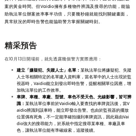
案的黃金時間。但Vaidio擁有多種物件辨識及搜尋的功能，能協
助執法單位辦案效率事半功倍，只要幾秒鐘就能找到關鍵畫面，
異常狀況的即時告警也能協助警方掌握關鍵時刻。
精采預告
在10月13日開場前，就先透露幾個警方實際應用：
建立「嫌疑犯、失蹤人士」名單：
某執法單位將嫌疑犯、失蹤
人士等相關特定的名單建入資料庫，當名單中的人士出現於監
視器時，Vaidio能立刻發出即時告警，提醒相關單位因應，增
加執法單位的工作效率。
車牌、車種、車廠、型號、車色不受天色、光線影響，皆可辨
識：
某執法單位事前於Vaidio輸入要查找的車牌資訊後，當V
aidio辨識到該車時，能立即發出告警。也由於監視器的擺放
位置偶有死角，不一定能準確拍攝到車牌資訊，因此藉由Vai
dio強大的搜尋能力，於系統中指定搜尋某車種、車廠及車
色，讓執法單位能有準確線索，追蹤後續。