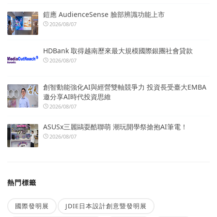
鎧應 AudienceSense 臉部辨識功能上市
2026/08/07
HDBank 取得越南歷來最大規模國際銀團社會貸款
2026/08/07
創智動能強化AI與經營雙軸競爭力 投資長受臺大EMBA
邀分享AI時代投資思維
2026/08/07
ASUSx三麗鷗耍酷聯萌 潮玩開學祭搶抱AI筆電！
2026/08/07
熱門標籤
國際發明展
JDIE日本設計創意暨發明展