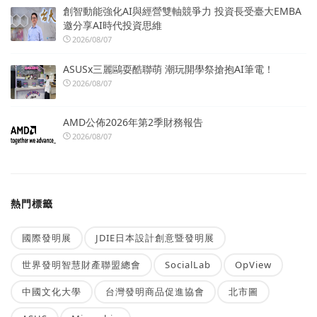
創智動能強化AI與經營雙軸競爭力 投資長受臺大EMBA
邀分享AI時代投資思維
2026/08/07
ASUSx三麗鷗耍酷聯萌 潮玩開學祭搶抱AI筆電！
2026/08/07
AMD公佈2026年第2季財務報告
2026/08/07
熱門標籤
國際發明展
JDIE日本設計創意暨發明展
世界發明智慧財產聯盟總會
SocialLab
OpView
中國文化大學
台灣發明商品促進協會
北市圖