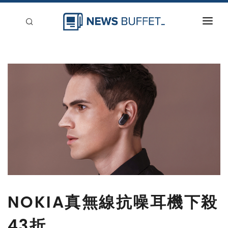
回到首頁
新聞稿分類
登入
刊登
NOKIA真無線抗噪耳機下殺
43折