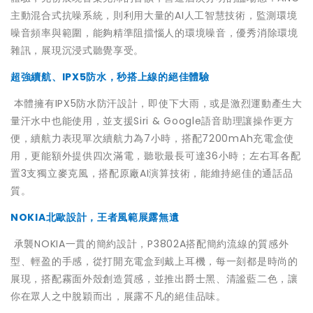
主動混合式抗噪系統，則利用大量的AI人工智慧技術，監測環境
噪音頻率與範圍，能夠精準阻擋惱人的環境噪音，優秀消除環境
雜訊，展現沉浸式聽覺享受。
超強續航、IPX5防水，秒搭上線的絕佳體驗
本體擁有IPX5防水防汗設計，即使下大雨，或是激烈運動產生大
量汗水中也能使用，並支援Siri & Google語音助理讓操作更方
便，續航力表現單次續航力為7小時，搭配7200mAh充電盒使
用，更能額外提供四次滿電，聽歌最長可達36小時；左右耳各配
置3支獨立麥克風，搭配原廠AI演算技術，能維持絕佳的通話品
質。
NOKIA北歐設計，王者風範展露無遺
承襲NOKIA一貫的簡約設計，P3802A搭配簡約流線的質感外
型、輕盈的手感，從打開充電盒到戴上耳機，每一刻都是時尚的
展現，搭配霧面外殼創造質感，並推出爵士黑、清謐藍二色，讓
你在眾人之中脫穎而出，展露不凡的絕佳品味。