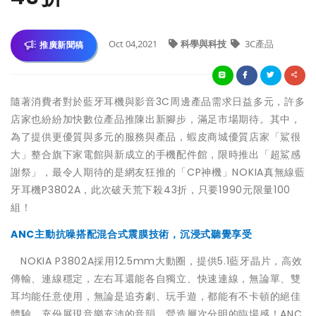
Oct 04,2021
科學與科技
3C產品
推廣新聞稿
隨著消費者對於藍牙耳機與影音3C周邊產品需求日益多元，許多
店家也紛紛加快數位產品推陳出新腳步，滿足市場期待。其中，
為了提供更優質與多元的服務與產品，蝦皮商城優質店家「鯊很
大」整合旗下家電館與新成立的手機配件館，限時推出「超鯊感
謝祭」，最令人期待的是網友狂推的「CP神機」NOKIA真無線藍
牙耳機P3802A，此次破天荒下殺43折，只要1990元限量100
組！
ANC主動抗噪搭配混合式震膜技術，沉浸式聽覺享受
NOKIA P3802A採用12.5mm大動圈，提供5.1藍牙晶片，高效
傳輸、連線穩定，左右耳還能各自獨立、快速連線，無論單、雙
耳均能任意使用，無論是追夯劇、玩手遊，都能有不卡頓的絕佳
體驗，充份展現音樂充沛的音韻，營造層次分明的臨場感！ANC