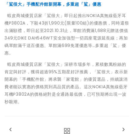
「鯊很大」手機配件館新開幕，多重超「鯊」優惠
蝦皮商城優質店家「鯊很大」即日起推出NOKIA真無線藍牙耳
機P3802A，下殺43折1,990元(限量100組)的優惠價，同時還祭
出滿額禮，即日起至2021.10.31止，單館消費滿1,688元贈送價值
349元DIKE DAH546WT安全加強型一切四座電源延長線；再加
碼單館滿千送百優惠、單館滿699免運優惠等…多重超「鯊」優
惠。
蝦皮商城優質店家「鯊很大」深耕市場多年，累積數萬粉絲的
肯定與好評，獲得超過95%五顆星好評推薦，「鯊很大」表示新
開幕的「手機配件館」將承襲「家電館」的優質選品，持續讓消
費者能以實惠的價格買到高品質的產品。這次NOKIA真無線藍牙
耳機P3802A的價格絕對是全通路最低價，已可預期將出現一波
秒殺潮。