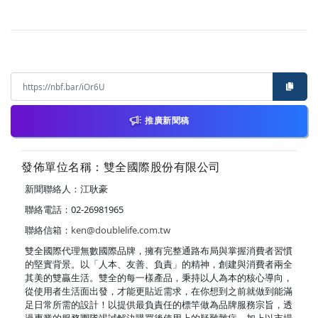
推廣新聞稿
發佈單位名稱：雙全國際股份有限公司
新聞聯絡人：江耿豪
聯絡電話：02-26981965
聯絡信箱：
ken@doublelife.com.tw
雙全國際代理無數國際品牌，擁有完整通路布局與掌握消費者習慣
的堅實背景。以「人本、友善、負責」的精神，創建與消費者兩全
其美的雙贏生活。雙全的每一樣產品，秉持以人為本的核心導向，
從使用者生活面出發，才能更貼近需求，在你想到之前就做到能滿
足日常所需的設計！以提供最負責任的標竿做為品牌服務宗旨，透
過專業的服務團隊竭誠解決購買後使用上的疑難雜症。加上以市場