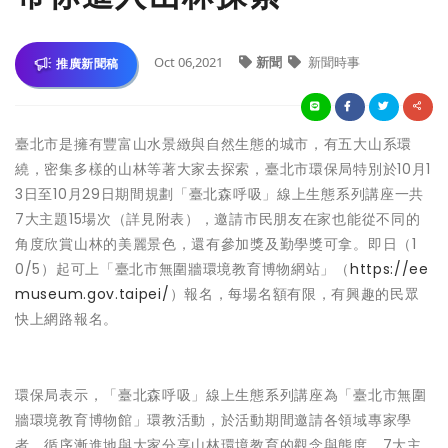
Oct 06,2021
新聞
新聞時事
推廣新聞稿
臺北市是擁有豐富山水景緻與自然生態的城市，有五大山系環
繞，密集多樣的山林等著大家去探索，臺北市環保局特別於10月1
3日至10月29日期間規劃「臺北森呼吸」線上生態系列講座一共
7大主題15場次（詳見附表），邀請市民朋友在家也能從不同的
角度欣賞山林的美麗景色，還有參加獎及勤學獎可拿。即日（1
0/5）起可上「臺北市無圍牆環境教育博物網站」（
https://ee
museum.gov.taipei/
）報名，每場名額有限，有興趣的民眾
快上網路報名。
環保局表示，「臺北森呼吸」線上生態系列講座為「臺北市無圍
牆環境教育博物館」環教活動，於活動期間邀請各領域專家學
者，循序漸進地與大家分享山林環境教育的觀念與態度。7大主