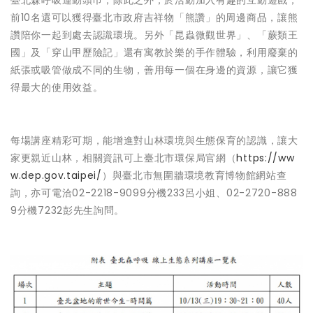
臺北森呼吸運動頭巾，除此之外，於活動加入有趣的互動遊戲，
前10名還可以獲得臺北市政府吉祥物「熊讚」的周邊商品，讓熊
讚陪你一起到處去認識環境。另外「昆蟲微觀世界」、「蕨類王
國」及「穿山甲歷險記」還有寓教於樂的手作體驗，利用廢棄的
紙張或吸管做成不同的生物，善用每一個在身邊的資源，讓它獲
得最大的使用效益。
每場講座精彩可期，能增進對山林環境與生態保育的認識，讓大
家更親近山林，相關資訊可上臺北市環保局官網（
https://ww
w.dep.gov.taipei/
）與臺北市無圍牆環境教育博物館網站查
詢，亦可電洽02-2218-9099分機233呂小姐、02-2720-888
9分機7232彭先生詢問。