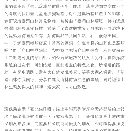
題的講座以「臺北盆地的前世今生」開場，藉由時間或空間不同
的角度去探討臺北盆地演變過程，對生態與物種所產生的影響，
進而認識臺灣山林常見物種，然後由「臺灣山林環境」接力認識
臺灣山林與其獨特性。透過「昆蟲微觀世界」可認識不同環境下
的昆蟲如何適應生存，如何與我們共同生活；在「蕨類王國」
中，了解臺灣種類密度非常高的蕨類，知道常見的山蘇也是蕨類
嗎？而「穿山甲歷險記」帶領我們認識穿山甲保育，為何從前在
山中隨處可見的穿山甲，如今面離絕跡的現況？另外，喜歡探訪
步道的朋友們，可別錯過「臺北縱走的特色文化」所精選的路
線，有歷史遺跡，還有大自然秘境美景，等著大家來探索。「前
進山林你我同行」分享在進入山林前須注意的事項，同時認識山
林生態及與人的關聯，邀大家一同向山致敬。
環保局表示「臺北森呼吸」線上生態系列講座今天起開放線上報
名至每場講座登場前一天（或額滿為止），提供給喜愛山林的市
民朋友來參加。完整參加並填寫前後測的朋友，即可獲得參加獎