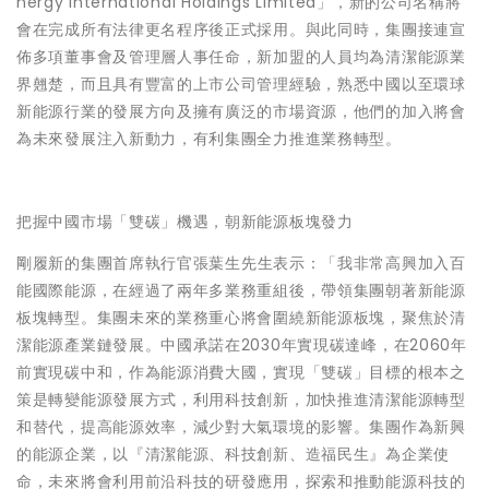
nergy International Holdings Limited」
，新的公司名稱將
會在完成所有法律更名程序後正式採用。與此同時，集團接連宣
佈多項董事會及管理層人事任命，新加盟的人員均為清潔能源業
界翹楚，而且具有豐富的上市公司管理經驗，熟悉中國以至環球
新能源行業的發展方向及擁有廣泛的市場資源，他們的加入將會
為未來發展注入新動力，有利集團全力推進業務轉型。
把握中國市場「雙碳」機遇，朝新能源板塊發力
剛履新的
集團首席執行官張葉生先生
表示：「我非常高興加入百
能國際能源，在經過了兩年多業務重組後，帶領集團朝著新能源
板塊轉型。集團未來的業務重心將會圍繞新能源板塊，聚焦於清
潔能源產業鏈發展。中國承諾在2030年實現碳達峰，在2060年
前實現碳中和，作為能源消費大國，實現「雙碳」目標的根本之
策是轉變能源發展方式，利用科技創新，加快推進清潔能源轉型
和替代，提高能源效率，減少對大氣環境的影響。集團作為新興
的能源企業，以『清潔能源、科技創新、造福民生』為企業使
命，未來將會利用前沿科技的研發應用，探索和推動能源科技的