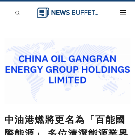
回到首頁
新聞稿分類
登入
刊登
中油港燃將更名為「百能國
際能源」 多位清潔能源業界