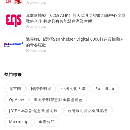
2026/08/06
真健康醫療（02697.HK）與天津具身智能創新中心達成
戰略合作 共建具身智能醫療產業生態
2026/08/06
陳嘉樺Ella選擇Sennheiser Digital 6000打造震撼動人
的青春狂歡
2026/08/06
熱門標籤
北市圖
國際發明展
中國文化大學
SocialLab
OpView
世界發明智慧財產聯盟總會
JDIE日本設計創意暨發明展
台灣發明商品促進協會
Microchip
永春分館