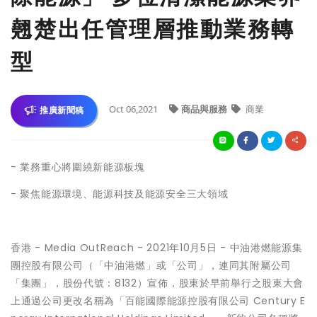
翹楚出任管理層推動業務轉
型
Oct 06,2021
商品與服務
商業
推廣新聞稿
- 業務重心將圍繞新能源板塊
- 聚焦能源環境、能源科技及能源安全三大領域
香港 -
Media OutReach
- 2021年10月5日 -
中油港燃能源集
團控股有限公司
（「中油港燃」或「公司」，連同其附屬公司
「集團」，股份代號：8132）宣佈，股東於早前舉行之股東大會
上通過公司更改名稱為
「百能國際能源控股有限公司 Century E