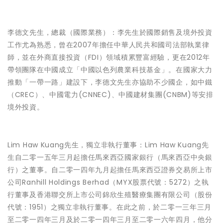
李德文先生，總裁（國際業務）
：李先生於國際銷售及境外投資
工作尤為熟悉，曾在2007年擔任中華人民共和國司法部執業律
師，並在外商直接投資（FDI）領域積累豐富經驗，更在2012年
帶領團隊在中國成立「中國以色列農業科技基金」。在國家大力
推動「一帶一路」建設下，李德文先生亦協助不少國企，如中鐵
（CREC）、中國電力(CNNEC)、中國建材集團(CNBM)等安排
境外投資。
Lim Haw Kuang先生，獨立非執行董事
：Lim Haw Kuang先
生自二零一五年三月起擔任馬來西亞國家銀行（馬來西亞中央銀
行）之董事。自二零一四年九月起擔任馬來西亞證券交易所上市
公司Ranhill Holdings Berhad（MYX股票代號：5272）之執
行董事及香港聯交所上市公司錦欣生殖醫療集團有限公司（股份
代號：1951）之獨立非執行董事。在此之前，於二零一三年三月
至二零一四年三月及於二零一四年三月至二零一六年四月，他分