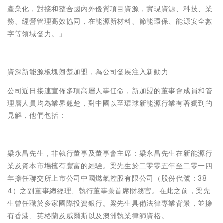
產業化，對接和整合國內外優質項目資源，實現資源、科技、業
務、經營管理高效協同，在能源新材料、節能環保、能源安全數
字等領域發力。」
資深新能源板塊翹楚加盟，為公司發展注入新動力
公司近日接連宣佈多項高層人事任命，新加盟的董事會成員和管
理層人員均為業界翹楚，對中國以至環球新能源行業有著獨到的
見解，他們包括：
梁永昌先生，非執行董事及董事會主席
：梁永昌先生在新能源行
業及資本市場擁有豐富的經驗。梁先生於二零零五年至二零一四
年擔任聯交所上市公司中國燃氣控股有限公司（股份代號：38
4）之副董事總經理、執行董事兼首席財務官。在此之前，梁先
生曾任職於多家國際投資銀行。梁先生具備法律專業背景，並擁
有香港、英格蘭及威爾斯以及澳洲執業律師資格。