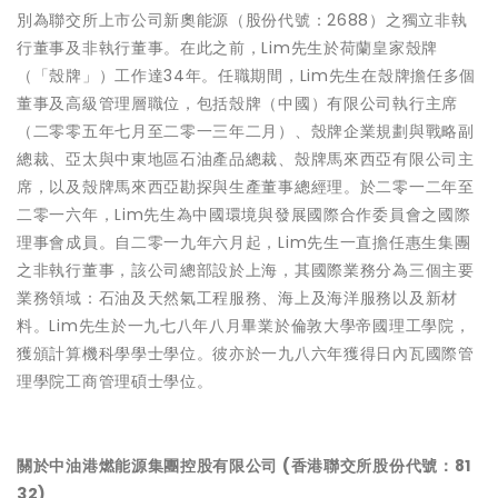
別為聯交所上市公司新奧能源（股份代號：2688）之獨立非執
行董事及非執行董事。在此之前，Lim先生於荷蘭皇家殼牌
（「殼牌」）工作達34年。任職期間，Lim先生在殼牌擔任多個
董事及高級管理層職位，包括殼牌（中國）有限公司執行主席
（二零零五年七月至二零一三年二月）、殼牌企業規劃與戰略副
總裁、亞太與中東地區石油產品總裁、殼牌馬來西亞有限公司主
席，以及殼牌馬來西亞勘探與生產董事總經理。於二零一二年至
二零一六年，Lim先生為中國環境與發展國際合作委員會之國際
理事會成員。自二零一九年六月起，Lim先生一直擔任惠生集團
之非執行董事，該公司總部設於上海，其國際業務分為三個主要
業務領域：石油及天然氣工程服務、海上及海洋服務以及新材
料。Lim先生於一九七八年八月畢業於倫敦大學帝國理工學院，
獲頒計算機科學學士學位。彼亦於一九八六年獲得日內瓦國際管
理學院工商管理碩士學位。
關於中油港燃能源集團控股有限公司 (香港聯交所股份代號：81
32)