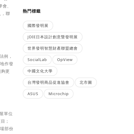
學會、
熱門標籤
人，聯
國際發明展
JDIE日本設計創意暨發明展
世界發明智慧財產聯盟總會
的法例，
SocialLab
OpView
土地作發
中國文化大學
能夠更
台灣發明商品促進協會
北市圖
ASUS
Microchip
房屋單位
項目；
球場部份