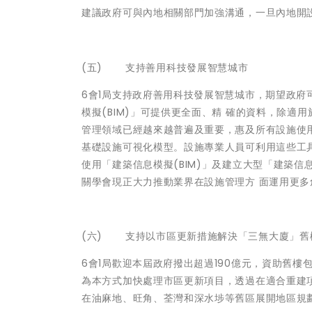
建議政府可與內地相關部門加強溝通，一旦內地開
(五) 支持善用科技發展智慧城市
6會1局支持政府善用科技發展智慧城市，期望政
模擬(BIM)」可提供更全面、精 確的資料，除
管理領域已經越來越普遍及重要，惠及所有設施使用
基礎設施可視化模型。設施專業人員可利用這些工
使用「建築信息模擬(BIM)」及建立大型「建築信
關學會現正大力推動業界在設施管理方 面運用更
(六) 支持以市區更新措施解決「三無大廈」舊
6會1局歡迎本屆政府撥出超過190億元，資助舊樓
為本方式加快處理市區更新項目，透過在適合重建
在油麻地、旺角、荃灣和深水埗等舊區展開地區規