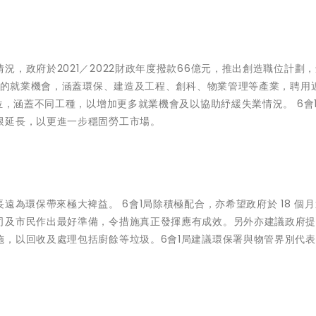
，政府於2021／2022財政年度撥款66億元，推出創造職位計劃
為本的就業機會，涵蓋環保、建造及工程、創科、物業管理等產業，聘用
位，涵蓋不同工種，以增加更多就業機會及以協助紓緩失業情況。 6會
限延長，以更進一步穩固勞工市場。
遠為環保帶來極大裨益。 6會1局除積極配合，亦希望政府於 18 個
司及市民作出最好準備，令措施真正發揮應有成效。另外亦建議政府
施，以回收及處理包括廚餘等垃圾。6會1局建議環保署與物管界別代