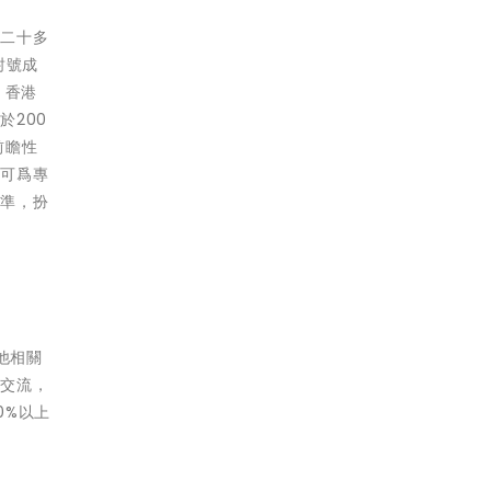
洲二十多
封號成
，香港
於200
前瞻性
認可爲專
標準，扮
他相關
互交流，
0%以上