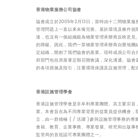
香港物業服務公司協會
協會成立於2005年2月13日，當時由十二間物
管理問題上一直以來未臻完善。基於環境及條件規
達，也沒有一個組織能為物業管理承辦商反映意見
的障礙。因此，我們一眾物業管理承辦商自覺地團
定組織，開創了我們協會的基業。現時成員公司合共
府部門包括房屋署定期召開會議，深化溝通。協會
的各項措施及指引，注重環境保護及設施管理，配
香港設施管理學會
香港設施管理學會是非牟利專業團體。其主要宗旨
業。本會旨在為不同專業背景的從業員提供機會，取
立，由一群積極 ( / 活躍 )參與設施管理事務
會籍、教育、企業事務、專業發展、研究和出版事務。
監管局的首批認可專業團體之一。