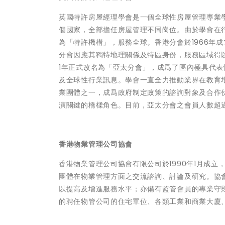
英國特許房屋經理學會是一個全球性房屋管理專業
個國家，全部擔任房屋管理不同崗位。由於學會在行
為「特許機構」，服務全球。香港分會於1966年
分會因應其獨特地理關係及特區身份，服務區域得
1年正式改名為「亞太分會」，成爲了區內極具代
及全球性行業訊息。學會一直全力推動業界在教育
業團體之一，成爲政府制定政策的諮詢對象及合作
演關鍵的橋樑角色。目前，亞太分會之會員人數
超
香港物業管理公司協會
香港物業管理公司協會有限公司於1990年1月成
團體在物業管理方面之交流諮詢、討論及研究。協
以提高及增進服務水平；亦備有監管會員的專業守
的聘任物管公司的住宅單位、各類工業和商業大廈