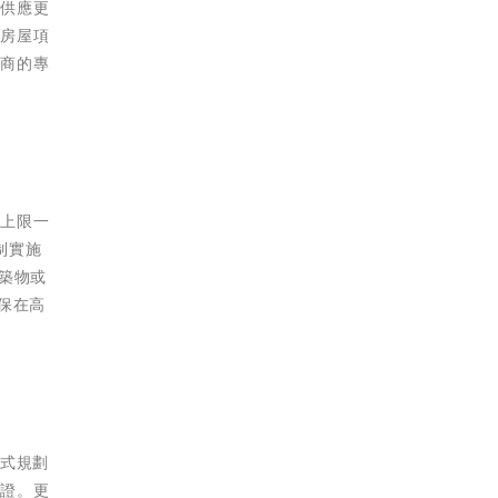
力供應更
營房屋項
建商的專
率上限一
制實施
築物或
保在高
方式規劃
認證。更