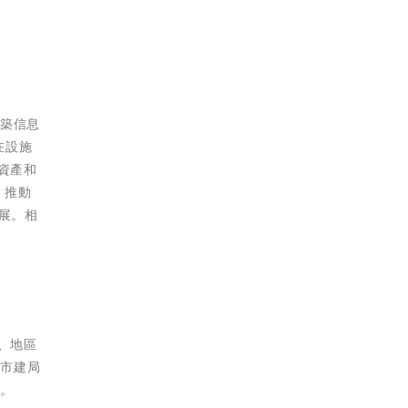
建築信息
在設施
資產和
，推動
發展。相
新、地區
及市建局
題。