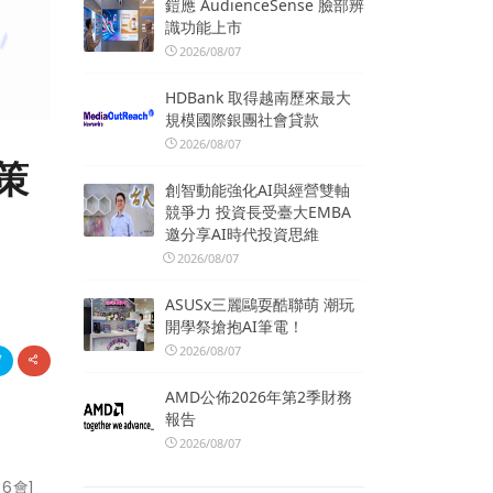
鎧應 AudienceSense 臉部辨
識功能上市
2026/08/07
HDBank 取得越南歷來最大
規模國際銀團社會貸款
2026/08/07
策
創智動能強化AI與經營雙軸
競爭力 投資長受臺大EMBA
邀分享AI時代投資思維
2026/08/07
ASUSx三麗鷗耍酷聯萌 潮玩
開學祭搶抱AI筆電！
2026/08/07
AMD公佈2026年第2季財務
報告
2026/08/07
6會1