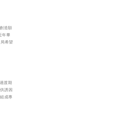
，創造額
近年畢
1局希望
月過渡期
提供誘因
表組成專