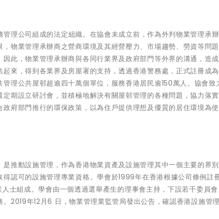
業服務管理公司組成的法定組織。在協會未成立前，作為外判物業管理承
限，物業管理承辦商之營商環境及其經營壓力、市場趨勢、勞資等問
。因此，物業管理承辦商與各同行業界及政府部門等外界的溝通，造
結起來，得到各業界及房屋署的支持，透過香港警務處，正式註冊成
管理公共屋邨超逾四十萬個單位，服務香港居民逾150萬人。協會致
還定期設立研討會，並積極地解決有關屋邨管理的各種問題，協力落
合政府部門推行的環保政策，以為住戶提供理想及優質的居住環境為
，是推動設施管理，作為香港物業資產及設施管理其中一個主要的界
得認可的設施管理專業資格。學會於1999年在香港根據公司條例註
的專業人士組成。學會由一個透過選舉產生的理事會主持，下設若干委員
2019年12月6 日，物業管理業監管局發出公告，確認香港設施管