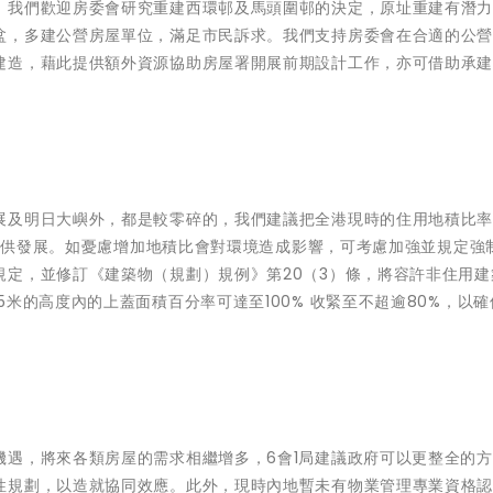
。我們歡迎房委會研究重建西環邨及馬頭圍邨的決定，原址重建有潛
盆，多建公營房屋單位，滿足市民訴求。我們支持房委會在合適的公
建造，藉此提供額外資源協助房屋署開展前期設計工作，亦可借助承
展及明日大嶼外，都是較零碎的，我們建議把全港現時的住用地積比
土地可供發展。如憂慮增加地積比會對環境造成影響，可考慮加強並規定強
規定，並修訂《建築物（規劃）規例》第20（3）條，將容許非住用建
米的高度內的上蓋面積百分率可達至100% 收緊至不超逾80%，以確
機遇，將來各類房屋的需求相繼增多，6會1局建議政府可以更整全的
性規劃，以造就協同效應。此外，現時內地暫未有物業管理專業資格