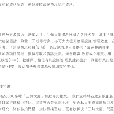
設相關資格認證，便能即時啟動跨境認可資格。
府可投放更多資源，培養人才，引領香港將科技融入各行各業。當中「
適用於建築設計、測量、工程等行業，亦可大大提升物業設施 管理效益，
者。「建築信息模擬(BIM)」為設施管理人員提供了最完整的設施、
具加強項目管理、數據存取和資訊交流。學會建議 政府成立專責小組
息模擬(BIM)」數據庫，相信有利設施管 理及建築設計、測量行業的
多創新科技，協助加快香港成為智慧城市的步伐。
樓問題
包括5,000多幢「三無大廈」和維修其物業。 我們支持特區政府以創
項目試行轉移地積比、街道整合等規劃手段，配合私人主導重建項目
劃研究，降低強拍門檻，加快舊樓重建，更有效解決「三無大廈」問