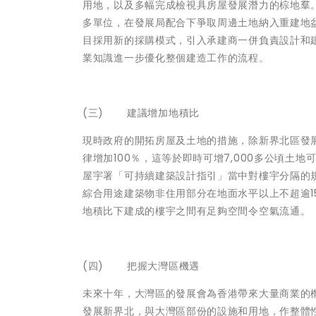
用地，以及多幅完成檢視具房屋發展潛力的棕地羣
多單位，在發展局配合下爭取周邊土地納入重建地
目採用新的採購模式，引入承建商一併負責設計和
業知識進一步優化整個建造工作的流程。
(三) 建議增加地積比
現時政府的開拓房屋及土地的措施，除新界北區發
律增加100％，這等於即時可增7,000多公頃
屋宇署「可持續建築設計指引」當中對樓宇分隔的
綜合用途建築物非住用部分在地面水平以上不超逾15
地積比下建成的樓宇之間有足夠空間令空氣流通。
(四) 把握大灣區機遇
未來十年，大灣區的發展會為香港帶來大量商業的
發展新界北，與大灣區部份的設施和用地，作整體