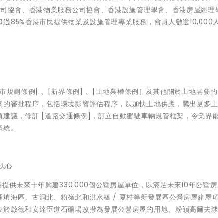
公司協會、香港物業服務公司協會、香港設施管理學會、香港房屋經理
85%香港市民提供物業及設施管理專業服務，會員人數逾10,000
市規劃條例] 、[新界條例] 、[土地業權條例］及其他關於土地開發
關的審批程序，包括環境影響評估程序，以加快土地供應，騰出更多
建議，修訂 [道路交通條例]，訂立自動駕駛車輛規管框架，令業界
系統。
決心
時提供未來十年興建330,000個公營房屋單位，以滿足未來10年公營
填海區、古洞北、粉嶺北和洪水橋 / 夏村等新發展區公營房屋建屋
位於啟德和安達臣道石礦場改撥為發展公營房屋的用地、粉嶺高爾夫