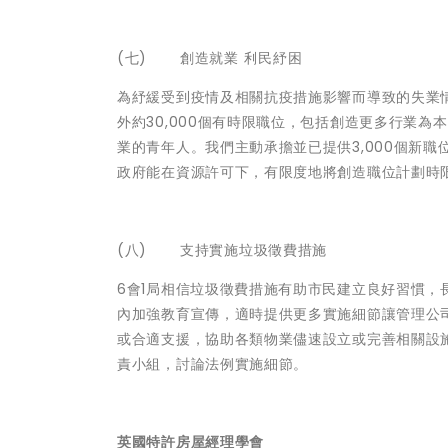
(七) 創造就業 利民紓困
為紓緩受到疫情及相關抗疫措施影響而導致的失業情況
外約30,000個有時限職位，包括創造更多行業
業的青年人。我們主動承擔並已提供3,000個新職
政府能在資源許可下，有限度地將創造職位計劃時
(八) 支持實施垃圾徵費措施
6會1局相信垃圾徵費措施有助市民建立良好習慣，長
內加強教育宣傳，適時提供更多實施細節讓管理公
或合適支援，協助各類物業儘速設立或完善相關設
責小組，討論法例實施細節。
英國特許房屋經理學會