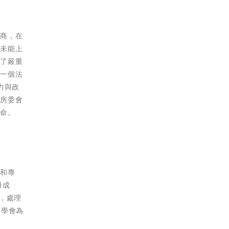
辦商，在
題未能上
成了嚴重
為一個法
力與政
實房委會
使命。
別和專
冊成
會，處理
理學會為