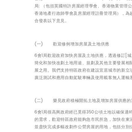
局: （包括英國特許房屋經理學會、香港物業管理
香港地產行政師學會及房屋經理註冊管理局），為超過
合發表以下意見。
(一)
歡迎修例增加房屋及土地供應
6會1局歡迎政府加快房屋及土地供應，透過修訂[城
簡化和加快改劃土地用途、規劃及其他主要發展相
展之用。我們支持特區政府在建設宜居城市的新立項
廣泛測試和應用自動駕駛車輛及使用載客無人運輸
(二) 樂見政府積極開拓土地及增加房屋供應的
6會1局很高興政府經已覓得350公頃土地以確保適
的需求，歡迎特區政府能夠急市民所急，加快在東涌
並盡快完成多幅改劃作公營房屋的用地，包括分別