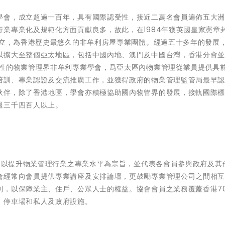
學會，成立超過一百年，具有國際認受性，接近二萬名會員遍佈五大
業專業化及規範化方面貢獻良多，故此，在1984年獲英國皇家憲章
成立，為香港歷史最悠久的非牟利房屋專業團體。經過五十多年的發展
以擴大至整個亞太地區，包括
中國
內地、澳門及中國台灣，香港分會並
表性的物業管理界非牟利專業學會，爲亞太區內物業管理從業員提供具
培訓、專業認證及交流推廣工作，並獲得政府的物業管理監管局最早
伙伴，除了香港地區，學會亦積極協助國內物管界的發展，接軌國際
過
三千四百人以上。
立，以提升物業管理行業之專業水平為宗旨，並代表各會員參與政府及其
會經常向會員提供專業講座及安排論壇，更鼓勵專業管理公司之間相
則，以保障業主、住戶、公眾人士的權益。協會會員之業務覆蓋香港7
、停車場和私人及政府設施。