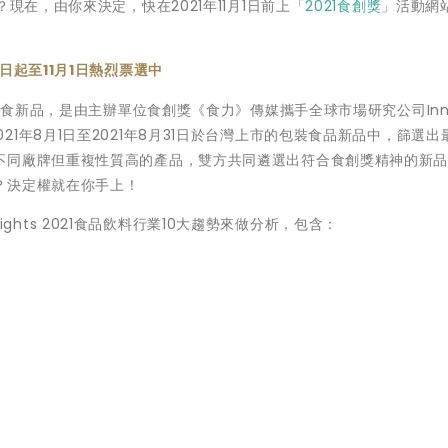
現在，由你來決定，快在2021年11月1日前上「
2021食創獎
」活動網
日起至11月1日熱烈票選中
項飲食新品，是由主辦單位食創獎《食力》傳媒攜手全球市場研究公司Inn
），由2021年8月1日至2021年8月31日於台灣上市的包裝食品新品中，篩選
不同廠牌但重複性質高的產品，雙方共同遴選出符合食創獎精神的新品
？決定權就在你手上！
nsights 2021食品飲料行業10大趨勢來做分析，包含：