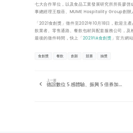
七大合作單位，以及食品工業發展研究所所長廖啓
事總經理王馥蓓、MUME Hospitality Gr
「2021食創獎」徵件至2021年10月18日，
飲業者、零售通路、餐飲包材與配套服務公司，及
最後的徵件時間，快上「
2021FIA食創獎
」官方網
食創獎
餐飲
創新
競賽
抽獎
上一篇
德誼數位 5 感體驗、振興 5 倍券加...