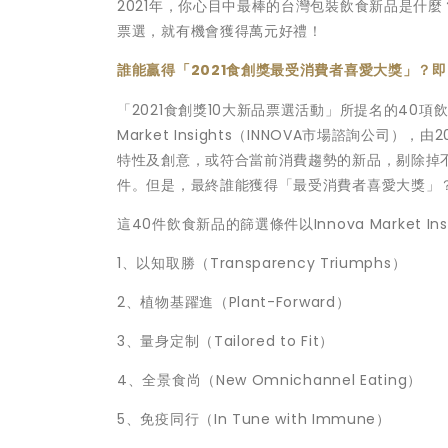
2021年，你心目中最棒的台灣包裝飲食新品是什麼？
票選，就有機會獲得萬元好禮！
誰能贏得「2021食創獎最受消費者喜愛大獎」？即
「2021食創獎10大新品票選活動」所提名的40
Market Insights（INNOVA市場諮詢公司
特性及創意，或符合當前消費趨勢的新品，剔除掉
件。但是，最終誰能獲得「最受消費者喜愛大獎」
這40件飲食新品的篩選條件以Innova Market I
1、以知取勝（Transparency Triumphs）
2、植物基躍進（Plant-Forward）
3、量身定制（Tailored to Fit）
4、全景食尚（New Omnichannel Eating）
5、免疫同行（In Tune with Immune）