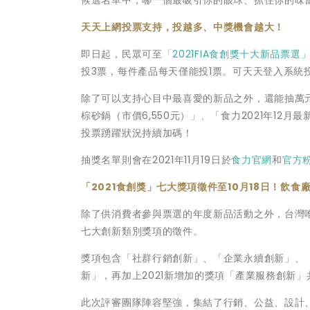
天天上網投票支持，投越多、中獎機會越大！
即日起，民眾可至
「2021FIA食創獎十大新品票選
投3票，每件產品每天僅能投1票。可天天登入系統
除了可以支持心目中最喜愛的新品之外，還能抽萬元好禮
棕砂鍋（市價6,550元）」、「食力2021年12
投票踴躍狀況持續加碼！
抽獎名單則會在2021年11月19日於
食力官網
和
官方
「2021食創獎」七大獎項徵件至10月18日！飲
除了供消費者參與票選的年度新品活動之外，台灣唯
七大創新類別獎項的徵件。
獎項包含「社群行銷創新」、「企業永續創新」、
新」，再加上2021新增加的獎項「產業服務創新
此次評審團隊陣容堅強，集結了行銷、公益、設計