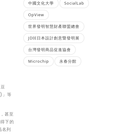
中國文化大學
SocialLab
OpView
世界發明智慧財產聯盟總會
JDIE日本設計創意暨發明展
台灣發明商品促進協會
Microchip
永春分館
豆豆
)」等
」，甚至
吃得下的
品名列