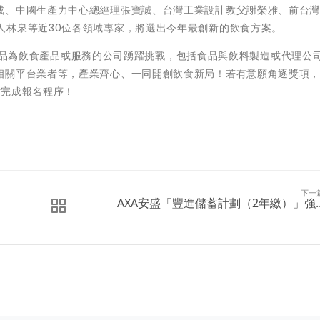
成、中國生產力中心總經理張寶誠、台灣工業設計教父謝榮雅、前台
oup創辦人林泉等近30位各領域專家，將選出今年最創新的飲食方案。
歡迎主產品為飲食產品或服務的公司踴躍挑戰，包括食品與飲料製造或代理公
相關平台業者等，產業齊心、一同開創飲食新局！若有意願角逐獎項
站完成報名程序！
下一
AXA安盛「豐進儲蓄計劃（2年繳）」強..