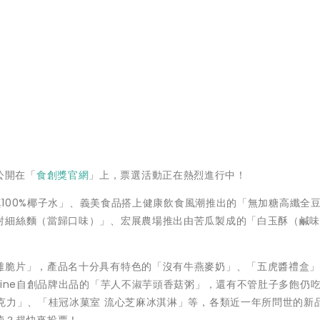
，公開在「
食創獎官網
」上，票選活動正在熱烈進行中！
天真100%椰子水」、義美食品搭上健康飲食風潮推出的「無加糖高纖全
酎細絲麵（當歸口味）」、宏展農場推出由苦瓜製成的「白玉酥（鹹味
雞脆片」，產品名十分具有特色的「沒有牛燕麥奶」、「五虎醬禮盒
line自創品牌出品的「芋人不淑芋頭香菇粥」，還有不管肚子多飽仍
克力」、「桂冠冰菓室 流心芝麻冰淇淋」等，各類近一年所問世的新
蕾？趕快來投票！