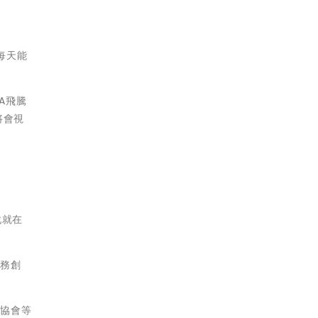
每天能
A飛騰
將會視
戲就在
服務創
師協會等