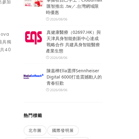
站參加
匯智推出 .tw／.台灣網域限
時優惠
2026/08/06
真健康醫療（02697.HK）與
ova
天津具身智能創新中心達成
出最具獨
戰略合作 共建具身智能醫療
共40
產業生態
2026/08/06
陳嘉樺Ella選擇Sennheiser
Digital 6000打造震撼動人的
青春狂歡
2026/08/06
熱門標籤
北市圖
國際發明展