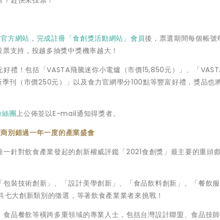
」官方網站
，
完成註冊「食創獎活動網站」會員
後，票選期間每個帳號
投票支持，投越多抽獎中獎機率越大！
！包括「VASTA飛騰迷你小電爐（市價15,850元）」、「VAST
月最新季刊（市價250元）」以及食力官網學分100點等豐富好禮，獎品也
粉絲團
上公佈並以E-mail通知得獎者。
食廠商別錯過一年一度的產業盛會
一針對飲食產業發起的創新權威評鑑「2021食創獎」最主要的重頭
「包裝技術創新」、「設計美學創新」、「食品飲料創新」、「餐飲
」共七大創新類別的徵選，等著飲食產業業者來挑戰！
、食品餐飲等橫跨多重領域的專業人士，包括台灣設計聯盟、食品技