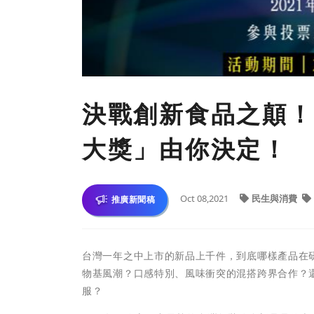
決戰創新食品之顛！
大獎」由你決定！
Oct 08,2021
民生與消費
推廣新聞稿
台灣一年之中上市的新品上千件，到底哪樣產品在
物基風潮？口感特別、風味衝突的混搭跨界合作？
服？