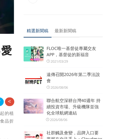
精選新聞稿
最新新聞稿
喜愛
FLOC唯一基督徒專屬交友
APP，基督徒的新福音
2021/03/29
遠傳召開2026年第二季法說
會
2026/08/06
聯合航空深耕台灣40週年 持
續投資市場、升級機隊並強
化全球航網連結
興起的植
2026/08/06
意食品折
社群觸及會變，品牌入口要
掌握在自己手上：Cloudmax