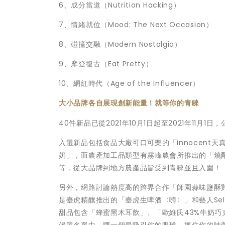
6、成分當道（Nutrition Hacking）
7、情緒就位（Mood: The Next Occasion）
8、碰撞交融（Modern Nostalgia）
9、摩登復古（Eat Pretty）
10、網紅時代（Age of the Influencer）
大小品牌各自展現創新能量！就等你的青睞
40件新品已從2021年10月1日起至2021年11月1日
入選新品包括食品大廠可口可樂的「innocent
奶」，而農產加工品類型有霧峰農會所推出的「燒
等，從大品牌到地方農產品皆受到青睞並且入圍！
另外，網路討論熱度高的跨界合作「師園蒜味鹽酥
是臺虎精釀推出的「臺虎生啤酒〈嗨〉」和藝人Se
甜品包含「蜂蜜黑木耳飲」、「歐維氏43%牛奶巧
候選名單中，哪一個最吸引你的眼球、抓住你的味