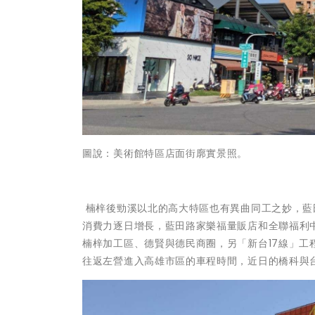
圖說：美術館特區店面街廓實景照。
楠梓後勁溪以北的高大特區也有異曲同工之妙，藍
消費力逐日增長，藍田路家樂福量販店和全聯福利
楠梓加工區、德賢與德民商圈，另「新台17線」
往返左營進入高雄市區的車程時間，近日的橋科與