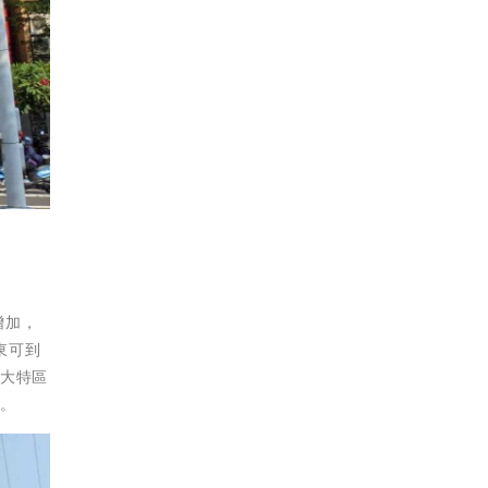
增加，
東可到
高大特區
升。