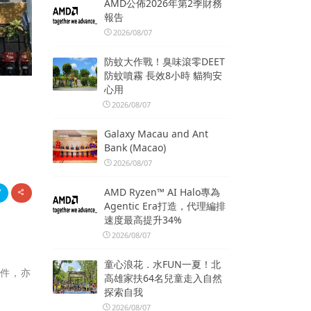
AMD公佈2026年第2季財務
報告
2026/08/07
防蚊大作戰！臭味滾零DEET
防蚊噴霧 長效8小時 貓狗安
心用
2026/08/07
Galaxy Macau and Ant
Bank (Macao)
2026/08/07
AMD Ryzen™ AI Halo專為
Agentic Era打造，代理編排
速度最高提升34%
2026/08/07
童心浪花．水FUN一夏！北
條件，亦
高雄家扶64名兒童走入自然
探索自我
2026/08/07