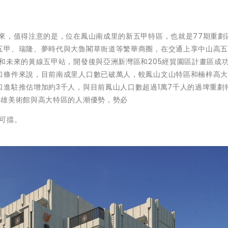
來，值得注意的是，位在鳳山南成里的新五甲特區，也就是77期重劃
五甲、瑞隆、夢時代與大魯閣草衙道等繁華商圈，在交通上享中山高
和未來的黃線五甲站，開發後與亞洲新灣區和205經貿園區計畫區成
口條件來說，目前南成里人口數已破萬人，較鳳山文山特區和楠梓高
進駐推估增加約3千人，與目前鳳山人口數超過1萬7千人的過埤重劃
高雄美術館與高大特區的人潮優勢，勢必
可擋。