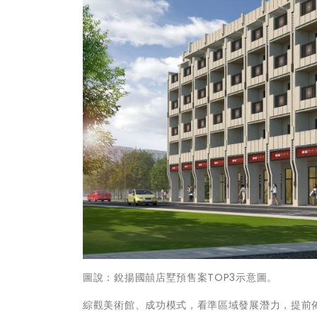
圖說：銳揚國囍店墅預售案TOP3示意圖。
綜觀美術館、成功模式，看準區域發展潛力，提前