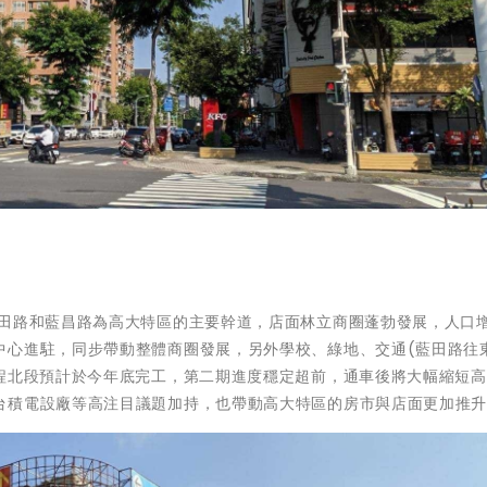
田路和藍昌路為高大特區的主要幹道，店面林立商圈蓬勃發展，人口
中心進駐，同步帶動整體商圈發展，另外學校、綠地、交通(藍田路往
工程北段預計於今年底完工，第二期進度穩定超前，通車後將大幅縮短
台積電設廠等高注目議題加持，也帶動高大特區的房市與店面更加推