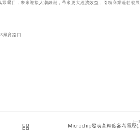
萬眾矚目，未來迎接人潮錢潮，帶來更大經濟效益，引領商業蓬勃發
S鳳育路口
下一
Microchip發表高精度參考電壓(..