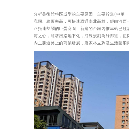
分析美術館特區成型的主要原因，主要幹道(中華
寬闊、綠覆率高，可快速聯通南北高雄，經由河西
路抵達熱鬧的巨蛋商圈，新建的台鐵內惟車站已經
河之心，隨著鐵路地下化，沿線規劃為綠廊道，使
內主要道路上的商業發展，店家林立刺激生活圈消