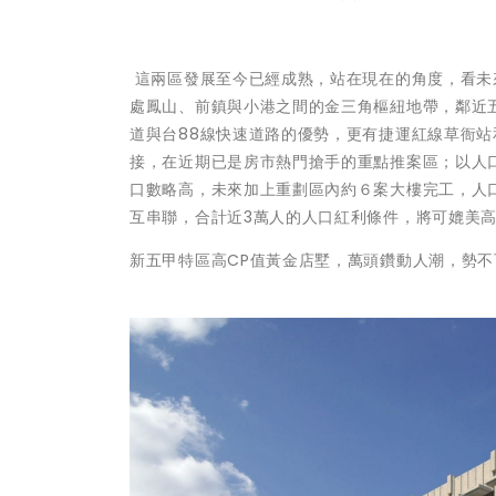
這兩區發展至今已經成熟，站在現在的角度，看未
處鳳山、前鎮與小港之間的金三角樞紐地帶，鄰近
道與台88線快速道路的優勢，更有捷運紅線草衙站
接，在近期已是房市熱門搶手的重點推案區；以人
口數略高，未來加上重劃區內約６案大樓完工，人口
互串聯，合計近3萬人的人口紅利條件，將可媲美
新五甲特區高CP值黃金店墅，萬頭鑽動人潮，勢不