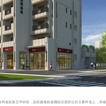
佈局進駐新五甲特區，該區建案銳揚國囍店面皆位於主要幹道上，具