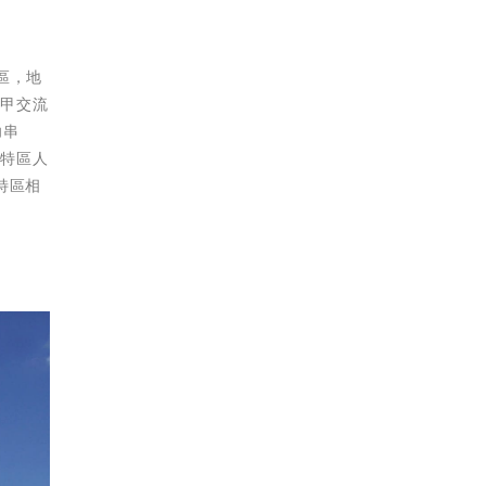
區，地
五甲交流
功串
大特區人
特區相