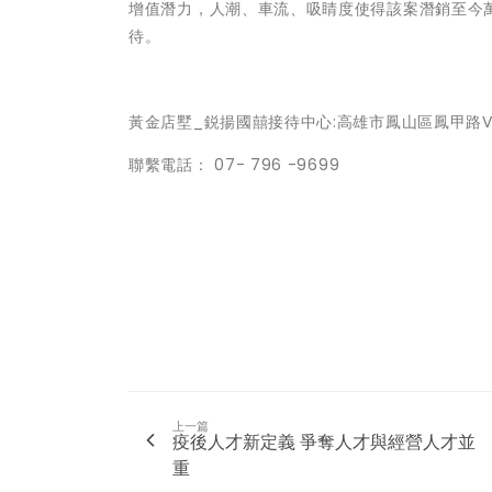
增值潛力，人潮、車流、吸睛度使得該案潛銷至今
待。
黃金店墅_鋭揚國囍接待中心:高雄市鳳山區鳳甲路V
聯繫電話： 07- 796 -9699
上一篇
疫後人才新定義 爭奪人才與經營人才並
重