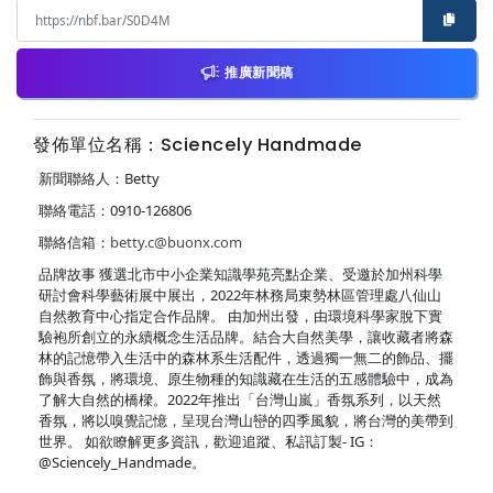
推廣新聞稿
發佈單位名稱：Sciencely Handmade
新聞聯絡人：Betty
聯絡電話：0910-126806
聯絡信箱：
betty.c@buonx.com
品牌故事 獲選北市中小企業知識學苑亮點企業、受邀於加州科學
研討會科學藝術展中展出，2022年林務局東勢林區管理處八仙山
自然教育中心指定合作品牌。 由加州出發，由環境科學家脫下實
驗袍所創立的永續概念生活品牌。結合大自然美學，讓收藏者將森
林的記憶帶入生活中的森林系生活配件，透過獨一無二的飾品、擺
飾與香氛，將環境、原生物種的知識藏在生活的五感體驗中，成為
了解大自然的橋樑。2022年推出「台灣山嵐」香氛系列，以天然
香氛，將以嗅覺記憶，呈現台灣山巒的四季風貌，將台灣的美帶到
世界。 如欲瞭解更多資訊，歡迎追蹤、私訊訂製- IG：
@Sciencely_Handmade。