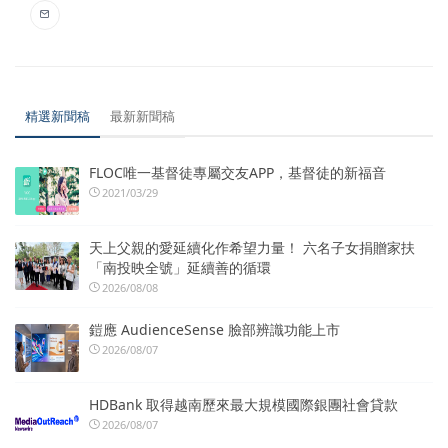
精選新聞稿
最新新聞稿
FLOC唯一基督徒專屬交友APP，基督徒的新福音
2021/03/29
天上父親的愛延續化作希望力量！ 六名子女捐贈家扶
「南投映全號」延續善的循環
2026/08/08
鎧應 AudienceSense 臉部辨識功能上市
2026/08/07
HDBank 取得越南歷來最大規模國際銀團社會貸款
2026/08/07