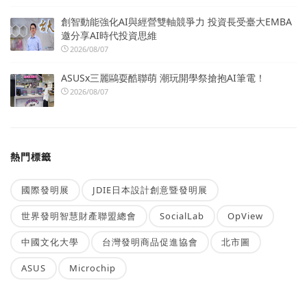
創智動能強化AI與經營雙軸競爭力 投資長受臺大EMBA
邀分享AI時代投資思維
2026/08/07
ASUSx三麗鷗耍酷聯萌 潮玩開學祭搶抱AI筆電！
2026/08/07
熱門標籤
國際發明展
JDIE日本設計創意暨發明展
世界發明智慧財產聯盟總會
SocialLab
OpView
中國文化大學
台灣發明商品促進協會
北市圖
ASUS
Microchip