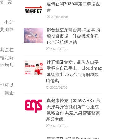
閉，期
遠傳召開2026年第二季法說
會
2026/08/06
%，不少
成共識並
聯合航空深耕台灣40週年 持
續投資市場、升級機隊並強
化全球航網連結
尤其是在
2026/08/06
也需定時
社群觸及會變，品牌入口要
成本增加
掌握在自己手上：Cloudmax
匯智推出 .tw／.台灣網域限
時優惠
，也可以
2026/08/06
能，讓企
真健康醫療（02697.HK）與
天津具身智能創新中心達成
戰略合作 共建具身智能醫療
產業生態
2026/08/06
陳嘉樺Ella選擇Sennheiser