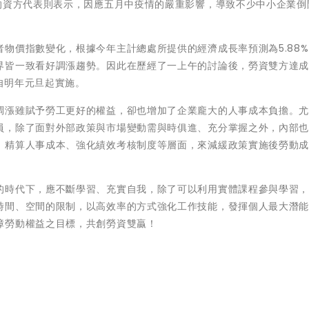
的資方代表則表示，因應五月中疫情的嚴重影響，導致不少中小企業倒
物價指數變化，根據今年主計總處所提供的經濟成長率預測為5.88
界皆一致看好調漲趨勢。因此在歷經了一上午的討論後，勞資雙方達
院自明年元旦起實施。
調漲雖賦予勞工更好的權益，卻也增加了企業龐大的人事成本負擔。
員，除了面對外部政策與市場變動需與時俱進、充分掌握之外，內部
、精算人事成本、強化績效考核制度等層面，來減緩政策實施後勞動
的時代下，應不斷學習、充實自我，除了可以利用實體課程參與學習
時間、空間的限制，以高效率的方式強化工作技能，發揮個人最大潛
障勞動權益之目標，共創勞資雙贏！