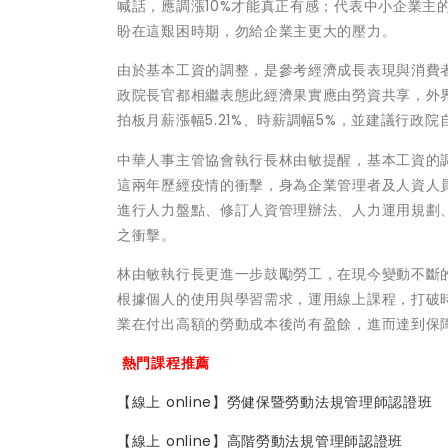
喊話，應調漲10%才能真正有感；代表中小企業主
盼在這艱困時期，勿給企業主更大的壓力。
由於基本工資的調整，是參考經濟成長表現與消費者
政院長官都相繼表態此經濟果實應由勞資共享，外
拍板月薪漲幅5.21%、時薪調幅5%，並建議行政
中華人事主管協會執行長林由敏提醒，基本工資的
這兩年歷經疫情的衝擊，身為企業管理者及人資人
進行人力盤點、修訂人資管理辦法、人力運用規劃
之衝擊。
林由敏執行長更進一步鼓勵勞工，在現今變動不斷
根據個人的使用與學習需求，運用線上課程，打破
業在付出高額的勞動成本後尚有盈餘，進而達到保
熱門課程推薦
【線上 online】勞健保暨勞動法規管理師認證班
【線上 online】高階勞動法規管理師認證班