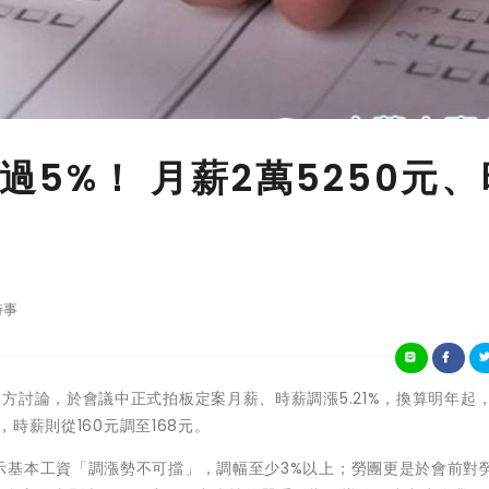
5%！ 月薪2萬5250元、
時事
方討論，於會議中正式拍板定案月薪、時薪調漲5.21%，換算明年起
，時薪則從160元調至168元。
示基本工資「調漲勢不可擋」，調幅至少3%以上；勞團更是於會前對