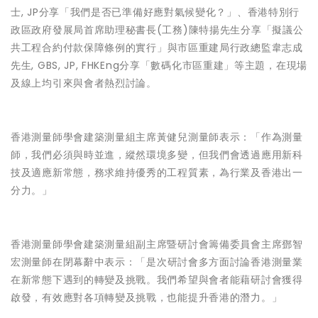
士, JP
分享「
我們是否已準備好應對氣候變化？
」、
香港特別行
政區政府發展局首席助理秘書長(工務)陳特揚先生
分享「
擬議公
共工程合約付款保障條例的實行
」與
市區重建局行政總監韋志成
先生, GBS, JP, FHKEng
分享「
數碼化市區重建
」等主題，在現場
及線上均引來與會者熱烈討論。
香港測量師學會建築測量組主席黃健兒測量師
表示：「作為測量
師，我們必須與時並進，縱然環境多變，但我們會透過應用新科
技及適應新常態，務求維持優秀的工程質素，為行業及香港出一
分力。」
香港測量師學會建築測量組副主席暨研討會籌備委員會主席鄧智
宏測量師
在閉幕辭中表示：「是次研討會多方面討論香港測量業
在新常態下遇到的轉變及挑戰。我們希望與會者能藉研討會獲得
啟發，有效應對各項轉變及挑戰，也能提升香港的潛力。」