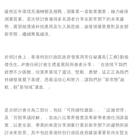
縱然近年環境充滿轉變及挑戰，測量業一直敬業樂業，極力確保
測量質素。是次研討會邀得多名講者分享在新常態下的未來趨
勢，冀望能透過科技應用及引入新思維，啟發測量業應對及改變
新常態，繼續乘風破浪。
於研討會上，
香港特別行政區政府發展局常任秘書長(工務)劉俊
傑先生, JP
擔任研討會主禮嘉賓與與會者分享：「在疫情下我們
經歷不少困難，但業界展現了靈活、堅毅、應變，這正正為我們
持續發展奠下基礎。憑着這信心和努力，讓我們於 "新常態"啟
航，朝"新領域"邁進。」
是次研討會分為三部分，包括「可持續性建築」、「設施管理」
及「另類爭議排解」，並由八位業界翹楚及專家學者擔任演講嘉
賓，以更全面、專業的角度分享測量行業於新常態下的趨勢與探
討未來前景。其中包括
香港特別行政區政府建築署署長何永賢女