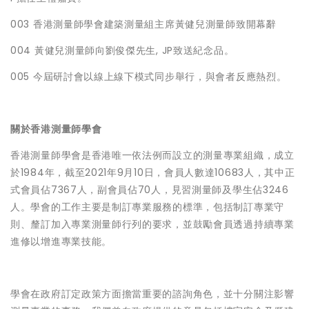
003 香港測量師學會建築測量組主席黃健兒測量師致開幕辭
004 黃健兒測量師向劉俊傑先生, JP致送紀念品。
005 今屆研討會以線上線下模式同步舉行，與會者反應熱烈。
關於香港測量師學會
香港測量師學會是香港唯一依法例而設立的測量專業組織，成立
於1984年，截至2021年9月10日，會員人數達10683人，其中正
式會員佔7367人，副會員佔70人，見習測量師及學生佔3246
人。學會的工作主要是制訂專業服務的標準，包括制訂專業守
則、釐訂加入專業測量師行列的要求，並鼓勵會員透過持續專業
進修以增進專業技能。
學會在政府訂定政策方面擔當重要的諮詢角色，並十分關注影響