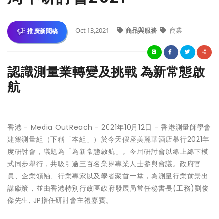
Oct 13,2021
商品與服務
商業
推廣新聞稿
認識測量業轉變及挑戰 為新常態啟
航
香港 -
Media OutReach
- 2021年10月12日 -
香港測量師學會
建築測量組（下稱「本組」）於今天假座美麗華酒店舉行2021年
度研討會，議題為「
為新常態啟航
」。今屆研討會以線上線下模
式同步舉行，共吸引逾三百名業界專業人士參與會議。政府官
員、企業領袖、行業專家以及學者聚首一堂，為測量行業前景出
謀獻策，並由
香港特別行政區政府發展局常任秘書長(工務)劉俊
傑先生, JP
擔任研討會主禮嘉賓。