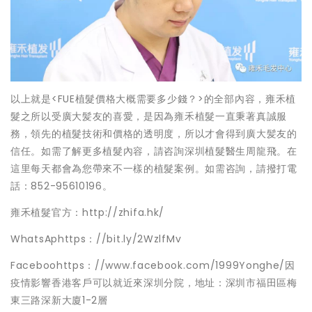
以上就是<FUE植髮價格大概需要多少錢？>的全部內容，雍禾植
髮之所以受廣大髪友的喜愛，是因為雍禾植髮一直秉著真誠服
務，領先的植髮技術和價格的透明度，所以才會得到廣大髪友的
信任。如需了解更多植髮內容，請咨詢深圳植髮醫生周龍飛。在
這里每天都會為您帶來不一樣的植髮案例。如需咨詢，請撥打電
話：852-95610196。
雍禾植髮官方：http://zhifa.hk/
WhatsAphttps：//bit.ly/2WzlfMv
Faceboohttps：//www.facebook.com/1999Yonghe/因
疫情影響香港客戶可以就近來深圳分院，地址：深圳市福田區梅
東三路深新大廈1-2層