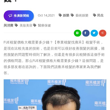
Oct 14,2021
娛樂
藝術娛樂
民生
推廣新聞稿
與消費
美妝美容
醫療保健
FUE植髮價格大概需要多少錢？【專業植髮找雍禾】植髮手術，
是現在比較先進的技術，也是目前可以很好改善脫髮的困擾，雖
然脫髮的問題暫時得到了解決，但還是有很多比較關係這個手術
的價格問題。那么FUE植髮價格大概需要多少錢？這個問題，是
很多朋友都在咨詢的，下面我們請雍禾植髮的專家來為我們解
答。