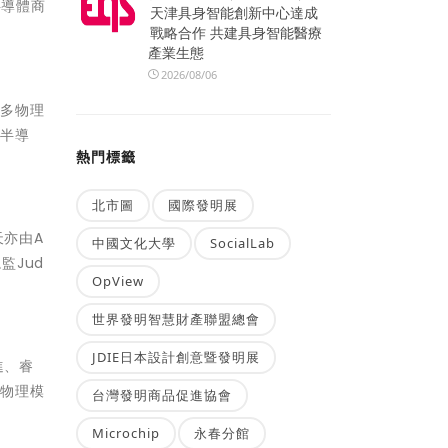
半導體商
天津具身智能創新中心達成
戰略合作 共建具身智能醫療
產業生態
2026/08/06
「多物理
在半導
熱門標籤
北市圖
國際發明展
天亦由A
中國文化大學
SocialLab
監Jud
OpView
世界發明智慧財產聯盟總會
JDIE日本設計創意暨發明展
進、睿
多物理模
台灣發明商品促進協會
Microchip
永春分館