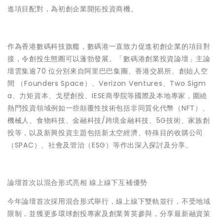
進項目配對，為初創企業開拓投資商機。
作為香港數碼科技旗艦，數碼港一直致力促進初創企業的項目對
接，令創投生態圈可以蓬勃發展。「數碼港創業投資論壇」主論
壇雲集逾70 位分別來自阿里巴巴集團、香港交易所、創始人空
間 （Founders Space）、Verizon Ventures、Two Sigm
a、力矩資本、戈壁創投、IESE商學院等國際及本地專家，圍繞
熱門投資領域例如一些顛覆性技術包括非同質化代幣（NFT）、
機械人、食物科技、金融科技/跨境金融科技、5G技術、家族創
投等，以及新興投資主題包括新太空經濟、特殊目的收購公司
（SPAC）、社會及管治（ESG）等作出深入探討及分享。
論壇首次以混合形式亮相 線上線下互補優勢
今年論壇首次採用混合形式舉行，線上線下雙軌並行，不受地域
限制，並獲更多環球創投專家及創業菁英參與，分享最新融資策