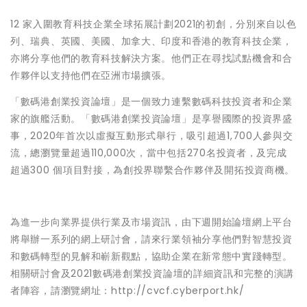
12 家入圍
教育科技企業全球拓展計劃2021
的初創，分別來自以色
列、瑞典、英國、美國、加拿大、印度和香港的教育科技企業，
亦將分享他們的教育科技解決方案。他們正在尋找試點機會和合
作夥伴以支持他們在亞洲市場擴張。
「數碼港創業投資論壇」是一個致力連繫數碼科技投資者和企業
家的旗艦活動。「數碼港創業投資論壇」是享譽國際的投資界盛
事，2020年首次以虛擬互動形式舉行，吸引超過1,700人參與交
流，總瀏覽量超過110,000次，當中包括270名投資者，及完成
超過300 個項目對接，為創投界聯繫合作夥伴及開拓投資商機。
為進一步向業界提供行業及市場資訊，由下週開始論壇網上平台
將舉辦一系列的網上研討會，請來行業領袖分享他們對智慧投資
和數碼轉型的見解和嶄新觀點，協助企業在新常態中實踐轉型。
相關研討會及2021數碼港創業投資論壇的詳細資訊和完整的演講
者陣容，請瀏覽網址：
http://cvcf.cyberport.hk/