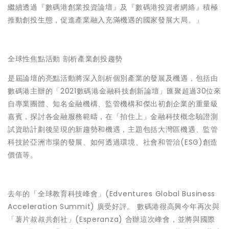
繼續透過『數碼港創業投資論壇』及『數碼港投資者網絡』積極
推動創投生態，促進產業融入充滿機遇的國家發展大局。」
全球性焦點活動 剖析產業創投趨勢
是屆論壇的亮點活動將深入剖析個別產業的發展及機遇，包括由
數碼港主辦的
「2021數碼港金融科技創新論壇」
匯聚超過30位來
自專業團體、知名金融機構、監管機構和傑出初創企業的重量級
嘉賓，探討各金融服務範疇，在「拍住上」金融科技概念驗證測
試資助計劃後呈現的新趨勢和機遇，主題包括大灣區機遇、監管
科技於亞洲市場的發展、如何透過環境、社會和管治(ESG)創造
價值等。
去年的「全球教育科技峰會」(Edventures Global Business
Acceleration Summit) 廣受好評。 數碼港很高興今年再次與
「薯片叔叔共創社」(Esperanza) 合辦這次峰會，並將與國際