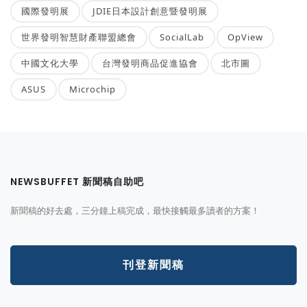
國際發明展
JDIE日本設計創意暨發明展
世界發明智慧財產聯盟總會
SocialLab
OpView
中國文化大學
台灣發明商品促進協會
北市圖
ASUS
Microchip
NEWSBUFFET 新聞稿自助吧
新聞稿的好去處，三分鐘上稿完成，最快接觸最多讀者的方案！
刊登新聞稿