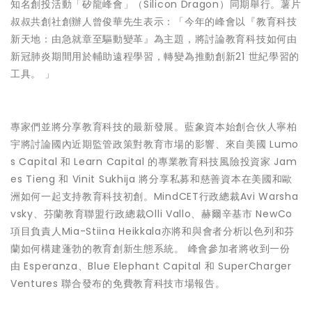
知名創投活動「矽龍峰會」（Silicon Dragon）同期舉行。薯片
叔叔共創社創辦人曾俊華先生表示：「今年的峰會以『教育科技
新天地：由急就章至驅動變革』為主題，將討論教育科技如何由
新冠肺炎期間用於輔助遠程學習，轉變為推動創新21 世紀學習的
工具。 」
專家們並將分享教育科技的最新發展。藍象資本始創合伙人寧柏
宇將討論國內近期監管政策對教育市場的影響、來自美國 Lumo
s Capital 和 Learn Capital 的專業教育科技風險投資家 Jam
es Tieng 和 Vinit Sukhija 將分享私募和慈善資本在美國和歐
洲如何一起支持教育科技初創。MindCET行政總裁Avi Warsha
vsky、芬蘭教育聯盟行政總裁Olli Vallo、赫爾辛基市 NewCo
項目負責人Mia-Stiina Heikkala亦將和與會者分析以色列和芬
蘭如何構建蓬勃的教育創新生態系統。 峰會參加者將收到一份
由
Esperanza
、
Blue Elephant Capital
和
SuperCharger
Ventures
聯合發布的免費教育科技市場報告。