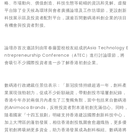
略、市場動向、價值創造、科技生態等範疇的資訊和見解。虛擬
平台除了全天候為環球與會者廣播論壇及工作坊環節，更設創新
科技展示區及投資者配對平台，讓逾百間數碼港科創企業的項目
有機會與投資者對接。
論壇亦首次邀請到由常春藤盟校校友組成的
Asia Technology E
ntrepreneurship Conference（ATEC）
進行討論環節，將
會吸引不少國際投資者進一步了解香港初創企業。
數碼港行政總裁任景信
表示：「新冠疫情持續超過一年，創科產
業展現強勁韌力，促成不少鉅額融資，帶動創投市場屢創紀錄，
香港今年亦於兩個月內產生了三隻獨角獸，當中包括來自數碼港
的Animoca Brands，反映投資者對本港初創充滿信心。同時，
隨着國家『十四五規劃』明確支持香港建設國際創新科技中心，
加上大灣區的蓬勃發展，相信香港創投氛圍會愈趨熾熱，更多優
質初創將吸納更多資金，助力香港發展成為創科樞紐。數碼港將