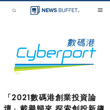
回到首頁
新聞稿分類
登入
刊登
「2021數碼港創業投資論
壇」載譽歸來 探索創投新趨