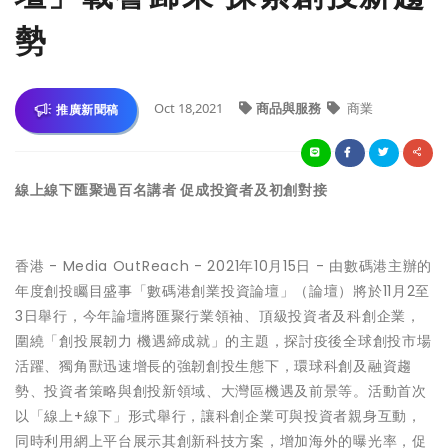
勢
Oct 18,2021
商品與服務
商業
推廣新聞稿
線上線下匯聚過百名講者 促成投資者及初創對接
香港 -
Media OutReach
- 2021年10月15日 - 由
數碼港
主辦的
年度創投矚目盛事
「數碼港創業投資論壇」
（論壇）將於11月2至
3日舉行，今年論壇將匯聚行業領袖、頂級投資者及科創企業，
圍繞「創投展韌力 機遇締成就」的主題，探討疫後全球創投市場
活躍、獨角獸迅速增長的強韌創投生態下，環球科創及融資趨
勢、投資者策略與創投新領域、大灣區機遇及前景等。活動首次
以「線上+線下」形式舉行，讓科創企業可與投資者親身互動，
同時利用網上平台展示其創新科技方案，增加海外的曝光率，促