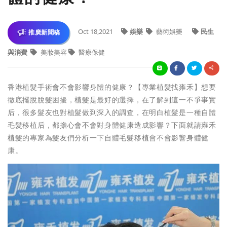
Oct 18,2021
娛樂
藝術娛樂
民生
推廣新聞稿
與消費
美妝美容
醫療保健
香港植髮手術會不會影響身體的健康？【專業植髮找雍禾】想要
徹底擺脫脫髮困擾，植髮是最好的選擇，在了解到這一不爭事實
后，很多髮友也對植髮做到深入的調查，在明白植髮是一種自體
毛髮移植后，都擔心會不會對身體健康造成影響？下面就請雍禾
植髮的專家為髮友們分析一下自體毛髮移植會不會影響身體健
康。