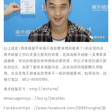
以上就是<香港植髮手術會不會影響身體的健康？>的全部內容，
雍禾植髮之所以受廣大髪友的喜愛，是因為雍禾植髮一直秉著真
誠服務，領先的植髮技術和價格的透明度，所以才會得到廣大髪
友的信任。如需了解更多植髮內容，請咨詢深圳植髮醫生周龍
飛。在這里每天都會為您帶來不一樣的植髮案例。如需咨詢，請
撥打電話：852-95610196。
雍禾植髮官方：http://zhifa.hk/
WhatsAphttps：//bit.ly/2WzlfMv
Faceboohttps：//www.facebook.com/1999Yonghe/因