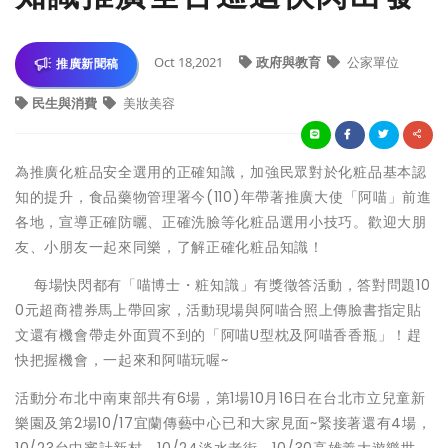
Oct 18,2021
政府與教育
公家單位
推廣新聞稿
民生與消費
美妝美容
為推廣化粧品安全選用的正確知識，加強民眾對於化粧品基本認
知的提升，食品藥物管理署今(110)年帶著推廣大使「阿喵」前進
各地，宣導正確防曬、正確洗臉等化粧品選用小技巧。歡迎大朋
友、小朋友一起來同樂，了解正確化粧品知識！
每場快閃都有「喵博士・粧知識」有獎徵答活動，答對問題10
0元超商禮券馬上帶回家，活動現場與阿喵合照上傳臉書指定貼
文還有機會帶走外面買不到的「阿喵U型枕及阿喵香香瓶」！趕
快把握機會，一起來和阿喵玩喔~
活動分布北中南東部共有6場，第1場10月16日在台北市立兒童新
樂園及第2場10/17宜蘭傳藝中心已和大家見面~緊接著還有4場，