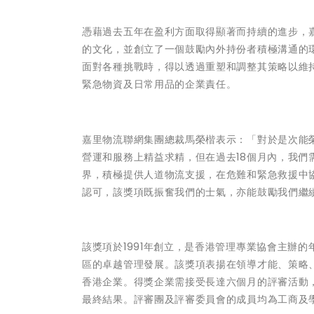
憑藉過去五年在盈利方面取得顯著而持續的進步，
的文化，並創立了一個鼓勵內外持份者積極溝通的
面對各種挑戰時，得以透過重塑和調整其策略以維
緊急物資及日常用品的企業責任。
嘉里物流聯網集團總裁馬榮楷表示：「對於是次能
營運和服務上精益求精，但在過去18個月內，我
界，積極提供人道物流支援，在危難和緊急救援中
認可，該獎項既振奮我們的士氣，亦能鼓勵我們繼
該獎項於1991年創立，是香港管理專業協會主辦
區的卓越管理發展。該獎項表揚在領導才能、策略
香港企業。得獎企業需接受長達六個月的評審活動
最終結果。評審團及評審委員會的成員均為工商及