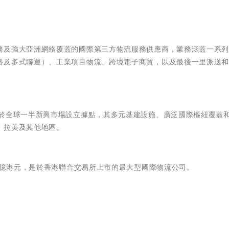
務及強大亞洲網絡覆蓋的國際第三方物流服務供應商，業務涵蓋一系
路及多式聯運）、工業項目物流、跨境電子商貿，以及最後一里派送
，於全球一半新興市場設立據點，其多元基建設施、廣泛國際樞紐覆蓋
、拉美及其他地區。
30億港元，是於香港聯合交易所上市的最大型國際物流公司。