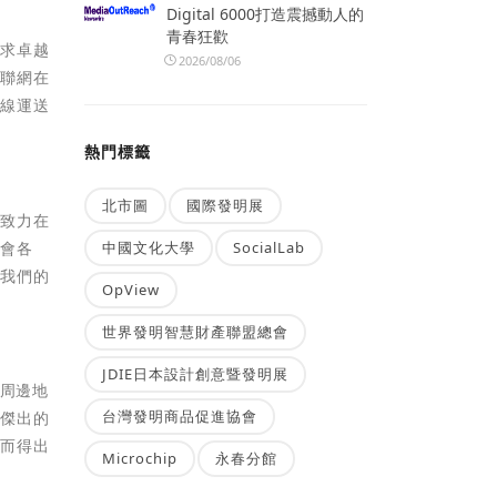
Digital 6000打造震撼動人的
青春狂歡
追求卓越
2026/08/06
流聯網在
前線運送
熱門標籤
北市圖
國際發明展
直致力在
中國文化大學
SocialLab
社會各
對我們的
OpView
世界發明智慧財產聯盟總會
JDIE日本設計創意暨發明展
及周邊地
台灣發明商品促進協會
現傑出的
論而得出
Microchip
永春分館