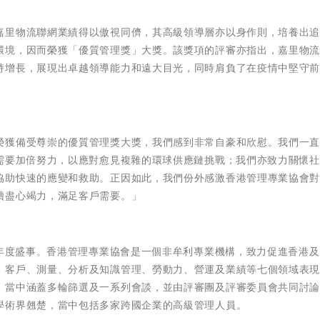
嘉里物流聯網業績得以傲視同儕，其高級領導層亦以身作則，培養出
環境，因而榮獲「優質管理獎」大獎。該獎項的評審亦指出，嘉里物
持增長，展現出卓越領導能力和遠大目光，同時肩負了在疫情中堅守
榮獲備受尊崇的優質管理獎大獎，我們感到非常自豪和欣慰。我們一
們需要加倍努力，以應對愈見複雜的環球供應鏈挑戰；我們亦致力關懷
協助快速的應變和救助。正因如此，我們份外感激香港管理專業協會
續盡心竭力，滿足客戶需要。」
的年度盛事。香港管理專業協會是一個非牟利專業機構，致力促進香港
、客戶、測量、分析及知識管理、勞動力、營運及業績等七個領域表
，當中涵蓋多輪篩選及一系列會談，並由評審團及評審委員會共同討
學術界翹楚，當中包括多家跨國企業的高級管理人員。