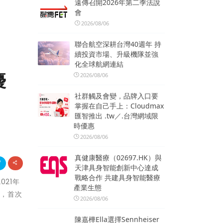
遠傳召開2026年第二季法說
會
2026/08/06
聯合航空深耕台灣40週年 持
續投資市場、升級機隊並強
化全球航網連結
優
2026/08/06
社群觸及會變，品牌入口要
掌握在自己手上：Cloudmax
匯智推出 .tw／.台灣網域限
時優惠
2026/08/06
真健康醫療（02697.HK）與
天津具身智能創新中心達成
戰略合作 共建具身智能醫療
021年
產業生態
），首次
2026/08/06
陳嘉樺Ella選擇Sennheiser