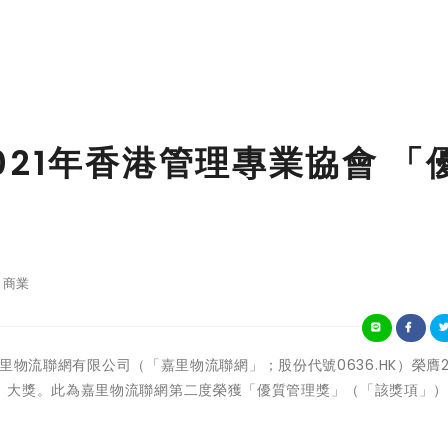
21年香港管理專業協會 「
商業
 - 嘉里物流聯網有限公司（「嘉里物流聯網」；股份代號0636.HK）榮膺2
」大獎。此為嘉里物流聯網第二度榮獲「優質管理獎」（「該獎項」